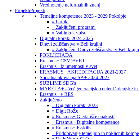
Vrednotenje neformalnih znanj
Projekti
Projekti
Temeljne kompetence 2023 - 2029 Pokolpje
» Urniki
» Zaključeni programi
» Vabimo k vpisu
Digitalni koraki 2024-2025
Dnevi zeliščarstva v Beli krajini
» Zaključeni Dnevi zeliščarstva v Beli krajin
POKLICIJADA
Erasmus+ CSV@VET
Erasmus+ Iz umetnosti v svet
ERASMUS+ AKREDITACIJA 2021-2027
Socialna aktivacija SA+ 2024-2027
SUBLIME SDG's
MARELA+ - Večgeneracijski center Dolenjske in 
Erasmus+ e-RES
Zaključeno
» Digitalni koraki 2023
» Digit RoŽe
» Erasmus+ Gledališče enakosti
» Erasmus+ Digitalne kompetence
» Erasmus+ E-skills
» Pridobivanje temeljnih in poklicnih komp
» RadoNorm-SLO