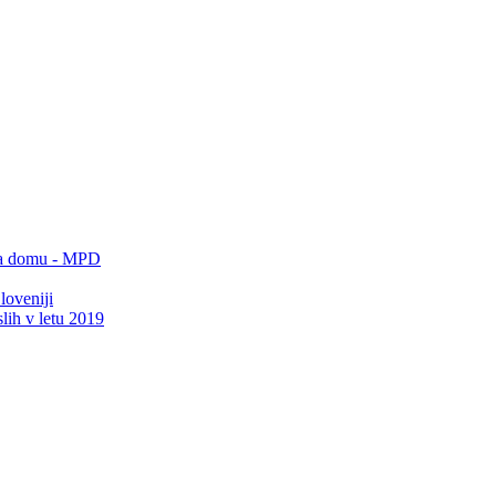
 na domu - MPD
loveniji
lih v letu 2019