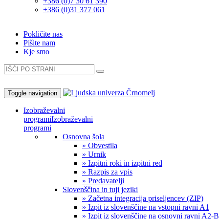
+386 (0)7 30 61 390
+386 (0)31 377 061
Pokličite nas
Pišite nam
Kje smo
Toggle navigation
Izobraževalni
programi
Izobraževalni
programi
Osnovna šola
» Obvestila
» Urnik
» Izpitni roki in izpitni red
» Razpis za vpis
» Predavatelji
Slovenščina in tuji jeziki
» Začetna integracija priseljencev (ZIP)
» Izpit iz slovenščine na vstopni ravni A1
» Izpit iz slovenščine na osnovni ravni A2-