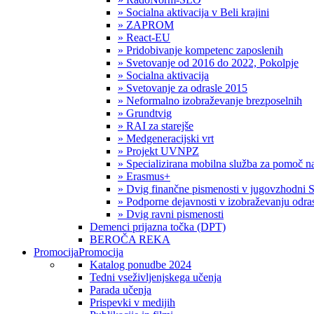
» Socialna aktivacija v Beli krajini
» ZAPROM
» React-EU
» Pridobivanje kompetenc zaposlenih
» Svetovanje od 2016 do 2022, Pokolpje
» Socialna aktivacija
» Svetovanje za odrasle 2015
» Neformalno izobraževanje brezposelnih
» Grundtvig
» RAI za starejše
» Medgeneracijski vrt
» Projekt UVNPZ
» Specializirana mobilna služba za pomoč
» Erasmus+
» Dvig finančne pismenosti v jugovzhodni S
» Podporne dejavnosti v izobraževanju odras
» Dvig ravni pismenosti
Demenci prijazna točka (DPT)
BEROČA REKA
Promocija
Promocija
Katalog ponudbe 2024
Tedni vseživljenjskega učenja
Parada učenja
Prispevki v medijih