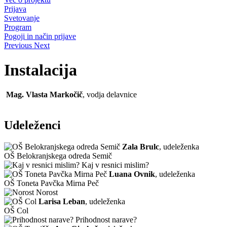
Prijava
Svetovanje
Program
Pogoji in način prijave
Previous
Next
Instalacija
Mag. Vlasta Markočič
, vodja delavnice
Udeleženci
Zala Brulc
, udeleženka
OŠ Belokranjskega odreda Semič
Kaj v resnici mislim?
Luana Ovnik
, udeleženka
OŠ Toneta Pavčka Mirna Peč
Norost
Larisa Leban
, udeleženka
OŠ Col
Prihodnost narave?