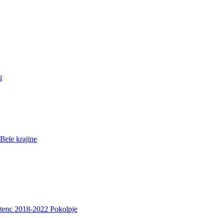
i
Bele krajine
etenc 2018-2022 Pokolpje