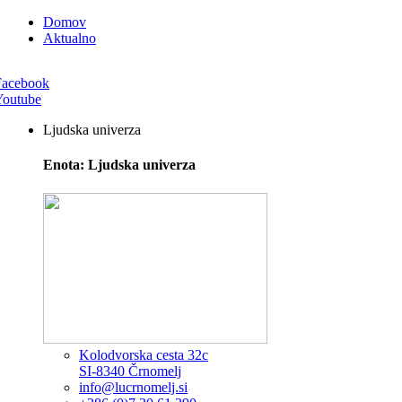
Domov
Aktualno
Facebook
Youtube
Ljudska univerza
Enota: Ljudska univerza
Kolodvorska cesta 32c
SI-8340 Črnomelj
info@lucrnomelj.si