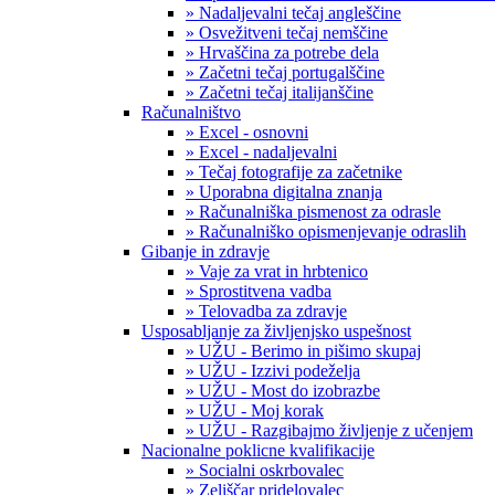
» Nadaljevalni tečaj angleščine
» Osvežitveni tečaj nemščine
» Hrvaščina za potrebe dela
» Začetni tečaj portugalščine
» Začetni tečaj italijanščine
Računalništvo
» Excel - osnovni
» Excel - nadaljevalni
» Tečaj fotografije za začetnike
» Uporabna digitalna znanja
» Računalniška pismenost za odrasle
» Računalniško opismenjevanje odraslih
Gibanje in zdravje
» Vaje za vrat in hrbtenico
» Sprostitvena vadba
» Telovadba za zdravje
Usposabljanje za življenjsko uspešnost
» UŽU - Berimo in pišimo skupaj
» UŽU - Izzivi podeželja
» UŽU - Most do izobrazbe
» UŽU - Moj korak
» UŽU - Razgibajmo življenje z učenjem
Nacionalne poklicne kvalifikacije
» Socialni oskrbovalec
» Zeliščar pridelovalec