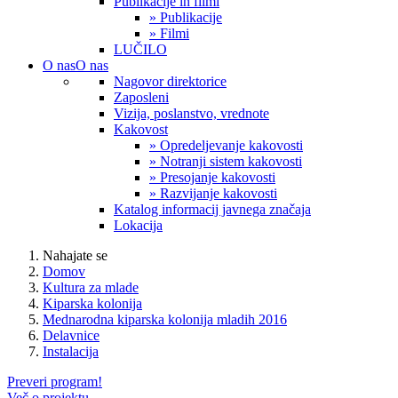
Publikacije in filmi
» Publikacije
» Filmi
LUČILO
O nas
O nas
Nagovor direktorice
Zaposleni
Vizija, poslanstvo, vrednote
Kakovost
» Opredeljevanje kakovosti
» Notranji sistem kakovosti
» Presojanje kakovosti
» Razvijanje kakovosti
Katalog informacij javnega značaja
Lokacija
Nahajate se
Domov
Kultura za mlade
Kiparska kolonija
Mednarodna kiparska kolonija mladih 2016
Delavnice
Instalacija
Preveri program!
Več o projektu