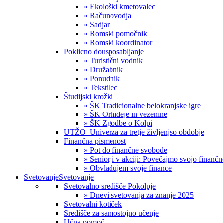
» Ekološki kmetovalec
» Računovodja
» Sadjar
» Romski pomočnik
» Romski koordinator
Poklicno dousposabljanje
» Turistični vodnik
» Družabnik
» Ponudnik
» Tekstilec
Študijski krožki
» ŠK Tradicionalne belokranjske igre
» ŠK Orhideje in vezenine
» ŠK Zgodbe o Kolpi
UTŽO_Univerza za tretje življenjso obdobje
Finančna pismenost
» Pot do finančne svobode
» Seniorji v akciji: Povečajmo svojo finanč
» Obvladujem svoje finance
Svetovanje
Svetovanje
Svetovalno središče Pokolpje
» Dnevi svetovanja za znanje 2025
Svetovalni kotiček
Središče za samostojno učenje
Učna pomoč