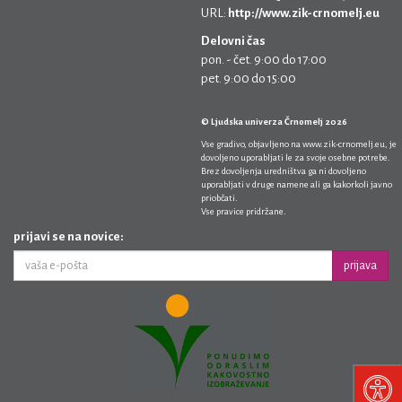
URL:
http://www.zik-crnomelj.eu
Delovni čas
pon. - čet. 9:00 do 17:00
pet. 9:00 do 15:00
© Ljudska univerza Črnomelj 2026
Vse gradivo, objavljeno na
www.zik-crnomelj.eu
, je
dovoljeno uporabljati le za svoje osebne potrebe.
Brez dovoljenja uredništva ga ni dovoljeno
uporabljati v druge namene ali ga kakorkoli javno
priobčati.
Vse pravice pridržane.
prijavi se na novice:
prijava