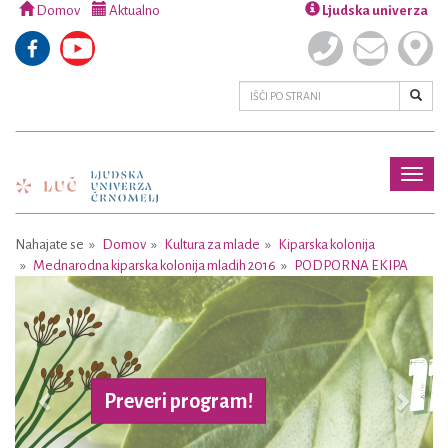
Domov
Aktualno
Ljudska univerza
Toggl
naviga
Nahajate se
Domov
Kultura za mlade
Kiparska kolonija
Mednarodna kiparska kolonija mladih 2016
PODPORNA EKIPA
Previous
Next
Preveri program!