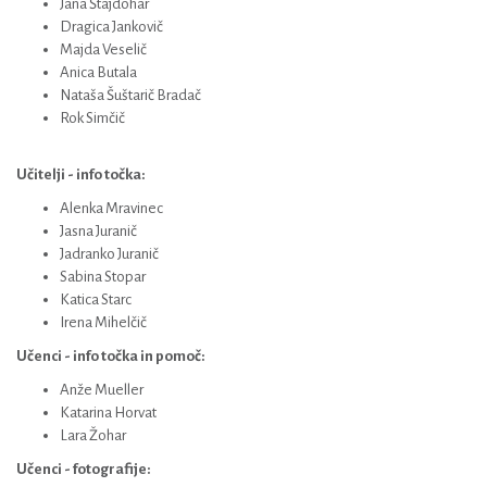
Jana Štajdohar
Dragica Jankovič
Majda Veselič
Anica Butala
Nataša Šuštarič Bradač
Rok Simčič
Učitelji - info točka:
Alenka Mravinec
Jasna Juranič
Jadranko Juranič
Sabina Stopar
Katica Starc
Irena Mihelčič
Učenci - info točka in pomoč:
Anže Mueller
Katarina Horvat
Lara Žohar
Učenci - fotografije: