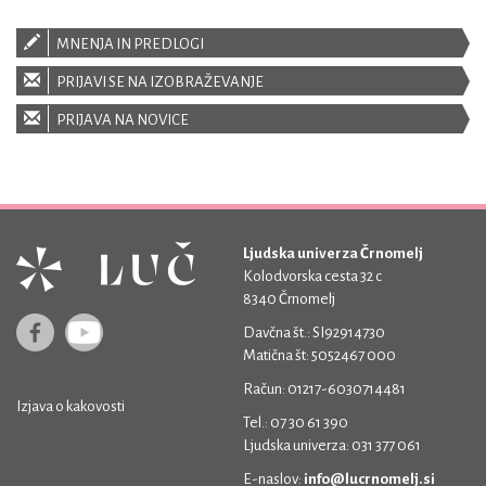
MNENJA IN PREDLOGI
PRIJAVI SE NA IZOBRAŽEVANJE
PRIJAVA NA NOVICE
Ljudska univerza Črnomelj
Kolodvorska cesta 32 c
8340 Črnomelj
Davčna št.: SI92914730
Matična št: 5052467 000
Račun: 01217-6030714481
Izjava o kakovosti
Tel.: 07 30 61 390
Ljudska univerza: 031 377 061
E-naslov:
info@lucrnomelj.si