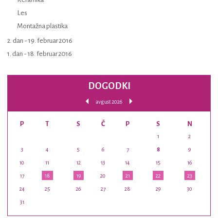
Les
Montažna plastika
2. dan - 19. februar 2016
1. dan - 18. februar 2016
DOGODKI
avgust 2026
P
T
S
Č
P
S
N
1
2
3
4
5
6
7
8
9
10
11
12
13
14
15
16
17
18
19
20
21
22
23
24
25
26
27
28
29
30
31