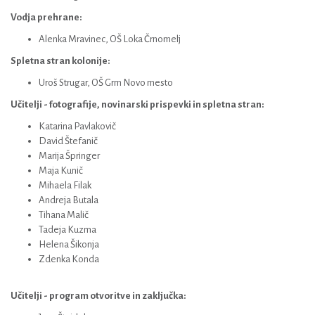
Vodja prehrane:
Alenka Mravinec, OŠ Loka Črnomelj
Spletna stran kolonije:
Uroš Strugar, OŠ Grm Novo mesto
Učitelji - fotografije, novinarski prispevki in spletna stran:
Katarina Pavlakovič
David Štefanič
Marija Špringer
Maja Kunič
Mihaela Filak
Andreja Butala
Tihana Malič
Tadeja Kuzma
Helena Šikonja
Zdenka Konda
Učitelji - program otvoritve in zaključka: