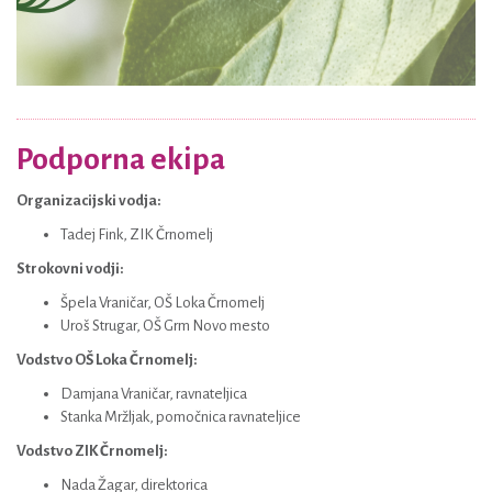
Podporna ekipa
Organizacijski vodja:
Tadej Fink, ZIK Črnomelj
Strokovni vodji:
Špela Vraničar, OŠ Loka Črnomelj
Uroš Strugar, OŠ Grm Novo mesto
Vodstvo OŠ Loka Črnomelj:
Damjana Vraničar, ravnateljica
Stanka Mržljak, pomočnica ravnateljice
Vodstvo ZIK Črnomelj:
Nada Žagar, direktorica