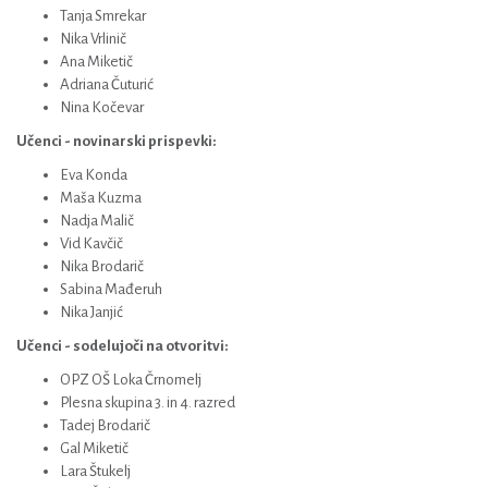
Tanja Smrekar
Nika Vrlinič
Ana Miketič
Adriana Čuturić
Nina Kočevar
Učenci - novinarski prispevki:
Eva Konda
Maša Kuzma
Nadja Malič
Vid Kavčič
Nika Brodarič
Sabina Mađeruh
Nika Janjić
Učenci - sodelujoči na otvoritvi:
OPZ OŠ Loka Črnomelj
Plesna skupina 3. in 4. razred
Tadej Brodarič
Gal Miketič
Lara Štukelj