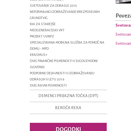
SVETOVANJE ZA ODRASLE 2015
NEFORMALNO IZOBRAŽEVANJE BREZPOSELNIH
Povez
GRUNDTVIG
RAI ZA STAREJŠE
Svetovan
MEDGENERACIJSKI VRT
Svetovanj
PROJEKT UVNPZ
SPECIALIZIRANA MOBILNA SLUŽBA ZA POMOČ NA
Svetovanj
DOMU - MPD
ERASMUS+
DVIG FINANČNE PISMENOSTI V JUGOVZHODNI
SLOVENIJI
PODPORNE DEJAVNOSTI V IZOBRAŽEVANJU
ODRASLIH V LETU 2019
DVIG RAVNI PISMENOSTI
DEMENCI PRIJAZNA TOČKA (DPT)
BEROČA REKA
DOGODKI