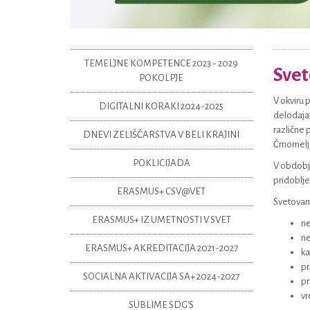
TEMELJNE KOMPETENCE 2023 - 2029
Svet
POKOLPJE
V okviru 
DIGITALNI KORAKI 2024-2025
delodajal
različne 
DNEVI ZELIŠČARSTVA V BELI KRAJINI
Črnomelj 
POKLICIJADA
V obdobju
pridoblje
ERASMUS+ CSV@VET
Svetovanj
ERASMUS+ IZ UMETNOSTI V SVET
ne
ne
ERASMUS+ AKREDITACIJA 2021-2027
ka
pr
SOCIALNA AKTIVACIJA SA+ 2024-2027
pr
vr
SUBLIME SDG'S