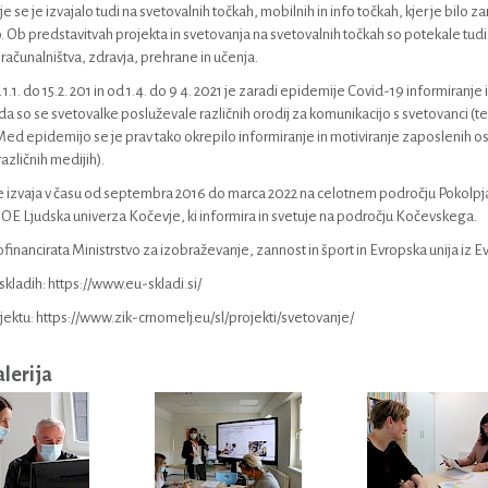
e se je izvajalo tudi na svetovalnih točkah, mobilnih in info točkah, kjer je bilo 
o. Ob predstavitvah projekta in svetovanja na svetovalnih točkah so potekale tudi 
računalništva, zdravja, prehrane in učenja.
1.1. do 15.2. 201 in od 1.4. do 9 4. 2021 je zaradi epidemije Covid-19 informiranje
a so se svetovalke posluževale različnih orodij za komunikacijo s svetovanci (
ed epidemijo se je prav tako okrepilo informiranje in motiviranje zaposlenih o
azličnih medijih).
e izvaja v času od septembra 2016 do marca 2022 na celotnem področju Pokolpja. 
OE Ljudska univerza Kočevje, ki informira in svetuje na področju Kočevskega.
ofinancirata Ministrstvo za izobraževanje, zannost in šport in Evropska unija iz
skladih: https://www.eu-skladi.si/
jektu: https://www.zik-crnomelj.eu/sl/projekti/svetovanje/
alerija