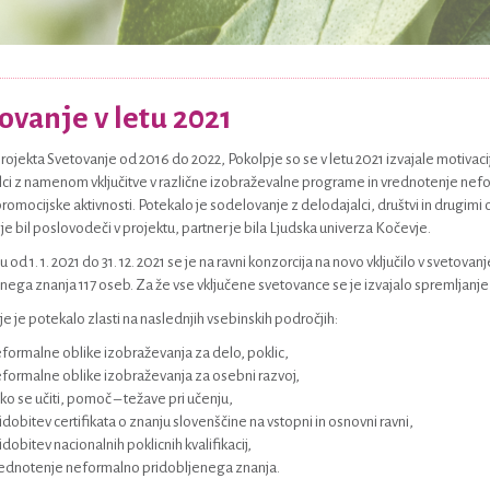
ovanje v letu 2021
projekta Svetovanje od 2016 do 2022, Pokolpje so se v letu 2021 izvajale motivac
ci z namenom vključitve v različne izobraževalne programe in vrednotenje nef
promocijske aktivnosti. Potekalo je sodelovanje z delodajalci, društvi in drugimi
je bil poslovodeči v projektu, partner je bila Ljudska univerza Kočevje.
 od 1. 1. 2021 do 31. 12. 2021 se je na ravni konzorcija na novo vključilo v svetov
nega znanja 117 oseb. Za že vse vključene svetovance se je izvajalo spremljanje 
e je potekalo zlasti na naslednjih vsebinskih področjih:
formalne oblike izobraževanja za delo, poklic,
formalne oblike izobraževanja za osebni razvoj,
ko se učiti, pomoč – težave pri učenju,
idobitev certifikata o znanju slovenščine na vstopni in osnovni ravni,
idobitev nacionalnih poklicnih kvalifikacij,
ednotenje neformalno pridobljenega znanja.