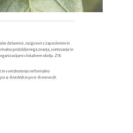
ijske delavnice, razgovori z zaposlenimi in
ormalno pridobljenega znanja, svetovanje in
 organizacijami v lokalnem okolju. ZIK
anje in v vrednotenje neformalno
po 4-ih tednih in po 6-ih mesecih.