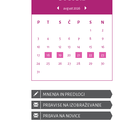
avgust 2026
P
T
S
Č
P
S
N
1
2
3
4
5
6
7
8
9
10
11
12
13
14
15
16
17
18
19
20
21
22
23
24
25
26
27
28
29
30
31
MNENJA IN PREDLOGI
PRIJAVI SE NA IZOBRAŽEVANJE
PRIJAVA NA NOVICE