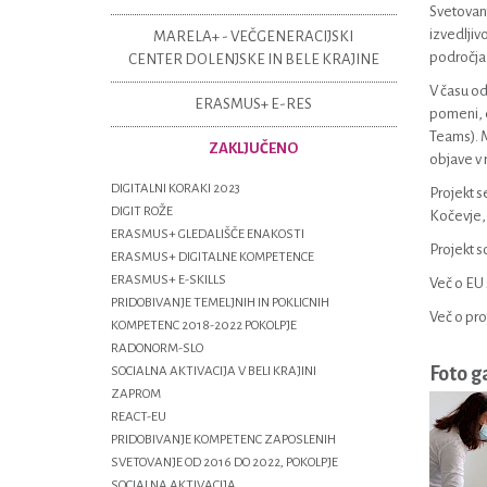
Svetovanj
izvedljiv
MARELA+ - VEČGENERACIJSKI
področja 
CENTER DOLENJSKE IN BELE KRAJINE
V času od 
ERASMUS+ E-RES
pomeni, d
Teams). M
ZAKLJUČENO
objave v r
DIGITALNI KORAKI 2023
Projekt s
DIGIT ROŽE
Kočevje, 
ERASMUS+ GLEDALIŠČE ENAKOSTI
Projekt s
ERASMUS+ DIGITALNE KOMPETENCE
ERASMUS+ E-SKILLS
Več o EU 
PRIDOBIVANJE TEMELJNIH IN POKLICNIH
Več o pro
KOMPETENC 2018-2022 POKOLPJE
RADONORM-SLO
Foto g
SOCIALNA AKTIVACIJA V BELI KRAJINI
ZAPROM
REACT-EU
PRIDOBIVANJE KOMPETENC ZAPOSLENIH
SVETOVANJE OD 2016 DO 2022, POKOLPJE
SOCIALNA AKTIVACIJA