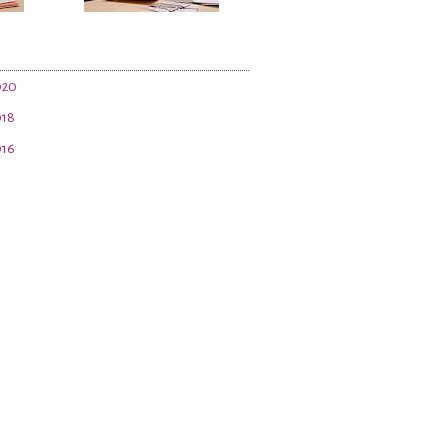
020
018
016