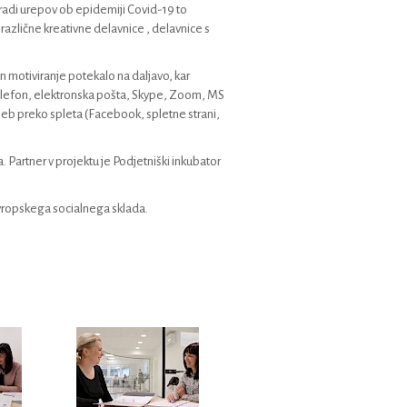
zaradi urepov ob epidemiji Covid-19 to
različne kreativne delavnice , delavnice s
 in motiviranje potekalo na daljavo, kar
telefon, elektronska pošta, Skype, Zoom, MS
seb preko spleta (Facebook, spletne strani,
Partner v projektu je Podjetniški inkubator
 Evropskega socialnega sklada.