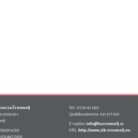
iverza Črnomelj
Tel.: 07 30 61 390
 cesta 32 c
Ljudska univerza: 031 377 061
elj
E-naslov:
info@lucrnomelj.si
 SI92914730
URL:
http://www.zik-crnomelj.eu
 5052467 000