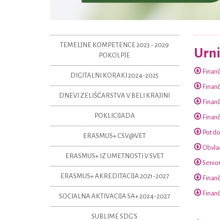
TEMELJNE KOMPETENCE 2023 - 2029
Urni
POKOLPJE
Finančn
DIGITALNI KORAKI 2024-2025
Finančn
DNEVI ZELIŠČARSTVA V BELI KRAJINI
Finančn
POKLICIJADA
Finančn
Pot do
ERASMUS+ CSV@VET
Obvlad
ERASMUS+ IZ UMETNOSTI V SVET
Seniorj
ERASMUS+ AKREDITACIJA 2021-2027
Finanč
Finanč
SOCIALNA AKTIVACIJA SA+ 2024-2027
SUBLIME SDG'S