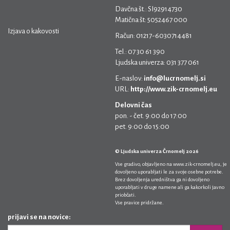
Davčna št.: SI92914730
Matična št: 5052467 000
Izjava o kakovosti
Račun: 01217-6030714481
Tel.: 07 30 61 390
Ljudska univerza: 031 377 061
E-naslov:
info@lucrnomelj.si
URL:
http://www.zik-crnomelj.eu
Delovni čas
pon. - čet. 9:00 do 17:00
pet. 9:00 do 15:00
© Ljudska univerza Črnomelj 2026
Vse gradivo, objavljeno na
www.zik-crnomelj.eu
, je
dovoljeno uporabljati le za svoje osebne potrebe.
Brez dovoljenja uredništva ga ni dovoljeno
uporabljati v druge namene ali ga kakorkoli javno
priobčati.
Vse pravice pridržane.
prijavi se na novice: