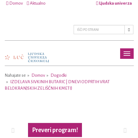
Domov
Aktualno
Ljudska univerza
Toggl
naviga
Nahajate se
Domov
Dogodki
IZDELAVA SIVKINIH BUTARIC | DNEVI ODPRTIH VRAT
BELOKRANJSKIH ZELIŠČNIH KMETIJ
Previous
Next
Preveri program!