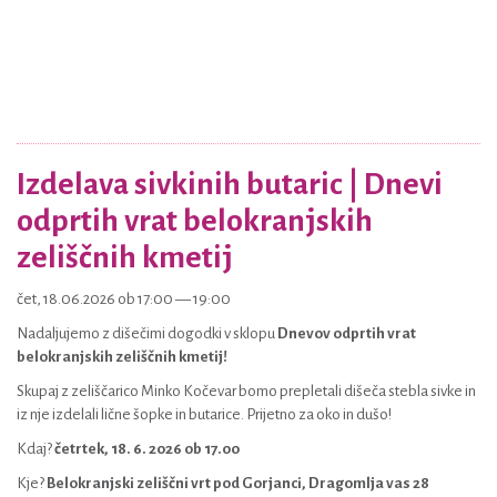
Izdelava sivkinih butaric | Dnevi
odprtih vrat belokranjskih
zeliščnih kmetij
čet, 18.06.2026 ob 17:00 — 19:00
Nadaljujemo z dišečimi dogodki v sklopu
Dnevov odprtih vrat
belokranjskih zeliščnih kmetij!
Skupaj z zeliščarico Minko Kočevar bomo prepletali dišeča stebla sivke in
iz nje izdelali lične šopke in butarice. Prijetno za oko in dušo!
Kdaj?
četrtek, 18. 6. 2026 ob 17.00
Kje?
Belokranjski zeliščni vrt pod Gorjanci, Dragomlja vas 28