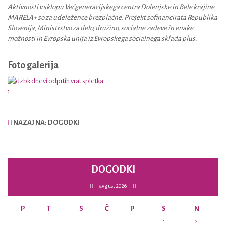
Aktivnosti v sklopu Večgeneracijskega centra Dolenjske in Bele krajine
MARELA+ so za udeležence brezplačne. Projekt sofinancirata Republika
Slovenija, Ministrstvo za delo, družino, socialne zadeve in enake
možnosti in Evropska unija iz Evropskega socialnega sklada plus.
Foto galerija
NAZAJ NA: DOGODKI
DOGODKI
avgust 2026
P
T
S
Č
P
S
N
1
2