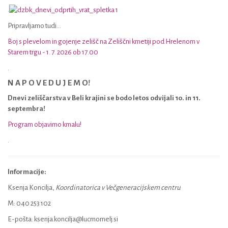
.
Pripravljamo tudi...
Boj s plevelom in gojenje zelišč na Zeliščni kmetiji pod Hrelenom v
Starem trgu - 1. 7. 2026 ob 17.00
.
N A P O V E D U J E M O!
Dnevi zeliščarstva v Beli krajini se bodo letos odvijali 10. in 11.
septembra!
Program objavimo kmalu!
.
Informacije:
Ksenja Koncilja,
Koordinatorica v Večgeneracijskem centru
M: 040 253 102
E-pošta: ksenja.koncilja@lucrnomelj.si