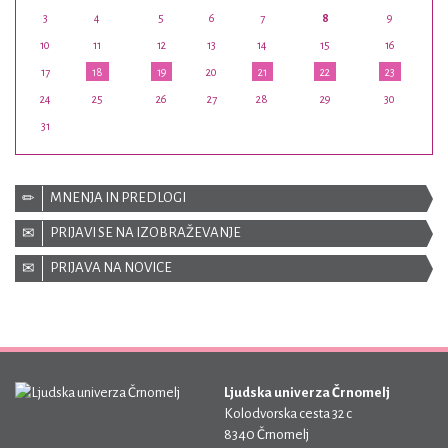
3
4
5
6
7
8
9
10
11
12
13
14
15
16
17
18
19
20
21
22
23
24
25
26
27
28
29
30
31
MNENJA IN PREDLOGI
PRIJAVI SE NA IZOBRAŽEVANJE
PRIJAVA NA NOVICE
Ljudska univerza Črnomelj
Kolodvorska cesta 32 c
8340 Črnomelj