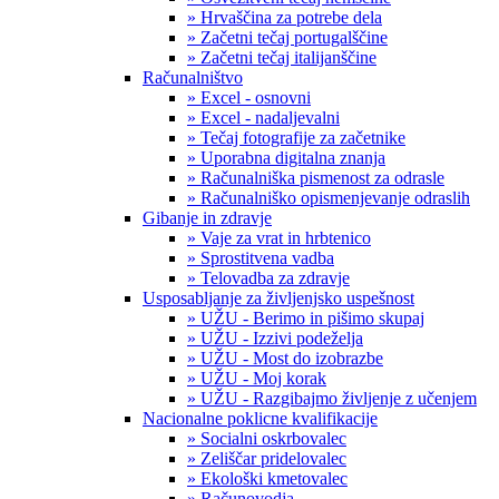
» Hrvaščina za potrebe dela
» Začetni tečaj portugalščine
» Začetni tečaj italijanščine
Računalništvo
» Excel - osnovni
» Excel - nadaljevalni
» Tečaj fotografije za začetnike
» Uporabna digitalna znanja
» Računalniška pismenost za odrasle
» Računalniško opismenjevanje odraslih
Gibanje in zdravje
» Vaje za vrat in hrbtenico
» Sprostitvena vadba
» Telovadba za zdravje
Usposabljanje za življenjsko uspešnost
» UŽU - Berimo in pišimo skupaj
» UŽU - Izzivi podeželja
» UŽU - Most do izobrazbe
» UŽU - Moj korak
» UŽU - Razgibajmo življenje z učenjem
Nacionalne poklicne kvalifikacije
» Socialni oskrbovalec
» Zeliščar pridelovalec
» Ekološki kmetovalec
» Računovodja