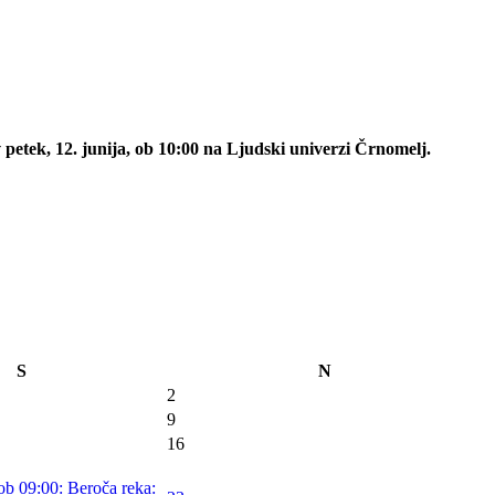
 petek, 12. junija, ob 10:00 na Ljudski univerzi Črnomelj.
S
N
2
9
16
ob 09:00: Beroča reka: