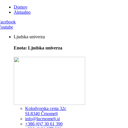
Domov
Aktualno
Facebook
Youtube
Ljudska univerza
Enota: Ljudska univerza
Kolodvorska cesta 32c
SI-8340 Črnomelj
info@lucrnomelj.si
+386 (0)7 30 61 390