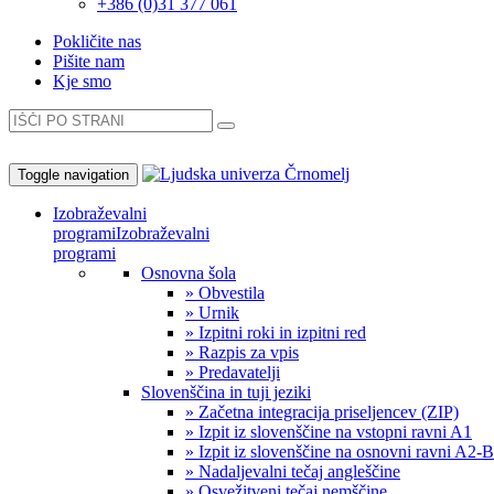
+386 (0)31 377 061
Pokličite nas
Pišite nam
Kje smo
Toggle navigation
Izobraževalni
programi
Izobraževalni
programi
Osnovna šola
» Obvestila
» Urnik
» Izpitni roki in izpitni red
» Razpis za vpis
» Predavatelji
Slovenščina in tuji jeziki
» Začetna integracija priseljencev (ZIP)
» Izpit iz slovenščine na vstopni ravni A1
» Izpit iz slovenščine na osnovni ravni A2-
» Nadaljevalni tečaj angleščine
» Osvežitveni tečaj nemščine