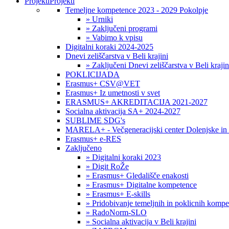
Projekti
Projekti
Temeljne kompetence 2023 - 2029 Pokolpje
» Urniki
» Zaključeni programi
» Vabimo k vpisu
Digitalni koraki 2024-2025
Dnevi zeliščarstva v Beli krajini
» Zaključeni Dnevi zeliščarstva v Beli krajin
POKLICIJADA
Erasmus+ CSV@VET
Erasmus+ Iz umetnosti v svet
ERASMUS+ AKREDITACIJA 2021-2027
Socialna aktivacija SA+ 2024-2027
SUBLIME SDG's
MARELA+ - Večgeneracijski center Dolenjske in 
Erasmus+ e-RES
Zaključeno
» Digitalni koraki 2023
» Digit RoŽe
» Erasmus+ Gledališče enakosti
» Erasmus+ Digitalne kompetence
» Erasmus+ E-skills
» Pridobivanje temeljnih in poklicnih komp
» RadoNorm-SLO
» Socialna aktivacija v Beli krajini