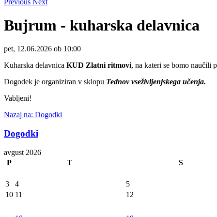
Previous
Next
Bujrum - kuharska delavnica
pet, 12.06.2026 ob 10:00
Kuharska delavnica
KUD Zlatni ritmovi
, na kateri se bomo naučili p
Dogodek je organiziran v sklopu
Tednov vseživljenjskega učenja.
Vabljeni!
Nazaj na: Dogodki
Dogodki
avgust 2026
P
T
S
3
4
5
10
11
12