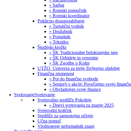
» Sadjar
» Romski pomočnik
» Romski koordinator
Poklicno dousposabljanje
» Turistični vodnik
» Družabnik
» Ponudnik
» Tekstilec
Študijski krožki
» ŠK Tradicionalne belokranjske igre
» ŠK Orhideje in vezenine
» ŠK Zgodbe o Kolpi
UTŽO_Univerza za tretje življenjso obdobje
Finančna pismenost
» Pot do finančne svobode
» Seniorji v akciji: Povečajmo svojo finanč
» Obvladujem svoje finance
Svetovanje
Svetovanje
Svetovalno središče Pokolpje
» Dnevi svetovanja za znanje 2025
Svetovalni kotiček
Središče za samostojno učenje
Učna pomoč
Vrednotenje neformalnih znanj