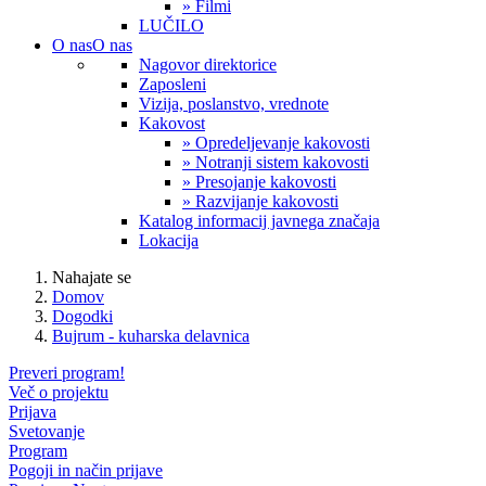
» Filmi
LUČILO
O nas
O nas
Nagovor direktorice
Zaposleni
Vizija, poslanstvo, vrednote
Kakovost
» Opredeljevanje kakovosti
» Notranji sistem kakovosti
» Presojanje kakovosti
» Razvijanje kakovosti
Katalog informacij javnega značaja
Lokacija
Nahajate se
Domov
Dogodki
Bujrum - kuharska delavnica
Preveri program!
Več o projektu
Prijava
Svetovanje
Program
Pogoji in način prijave