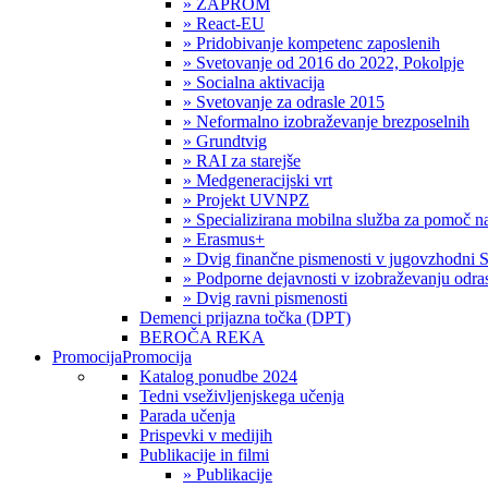
» ZAPROM
» React-EU
» Pridobivanje kompetenc zaposlenih
» Svetovanje od 2016 do 2022, Pokolpje
» Socialna aktivacija
» Svetovanje za odrasle 2015
» Neformalno izobraževanje brezposelnih
» Grundtvig
» RAI za starejše
» Medgeneracijski vrt
» Projekt UVNPZ
» Specializirana mobilna služba za pomoč
» Erasmus+
» Dvig finančne pismenosti v jugovzhodni S
» Podporne dejavnosti v izobraževanju odras
» Dvig ravni pismenosti
Demenci prijazna točka (DPT)
BEROČA REKA
Promocija
Promocija
Katalog ponudbe 2024
Tedni vseživljenjskega učenja
Parada učenja
Prispevki v medijih
Publikacije in filmi
» Publikacije