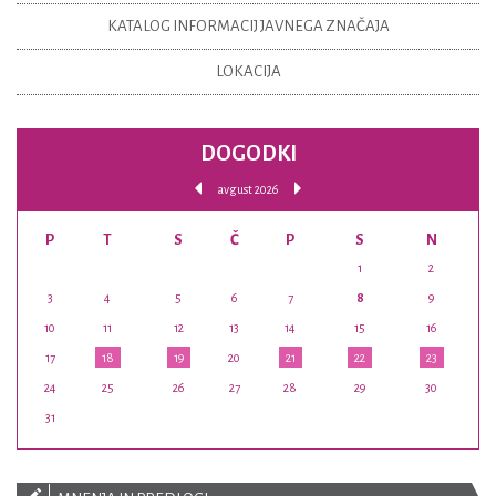
KATALOG INFORMACIJ JAVNEGA ZNAČAJA
LOKACIJA
DOGODKI
avgust 2026
P
T
S
Č
P
S
N
1
2
3
4
5
6
7
8
9
10
11
12
13
14
15
16
17
18
19
20
21
22
23
24
25
26
27
28
29
30
31