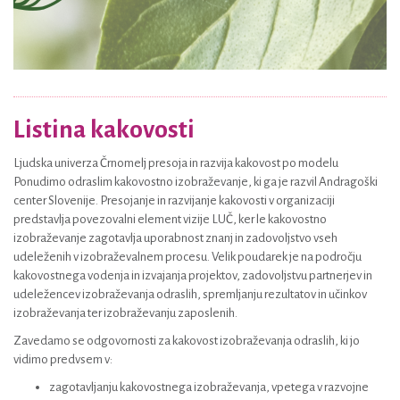
Listina kakovosti
Ljudska univerza Črnomelj presoja in razvija kakovost po modelu
Ponudimo odraslim kakovostno izobraževanje, ki ga je razvil Andragoški
center Slovenije. Presojanje in razvijanje kakovosti v organizaciji
predstavlja povezovalni element vizije LUČ, ker le kakovostno
izobraževanje zagotavlja uporabnost znanj in zadovoljstvo vseh
udeleženih v izobraževalnem procesu. Velik poudarek je na področju
kakovostnega vodenja in izvajanja projektov, zadovoljstvu partnerjev in
udeležencev izobraževanja odraslih, spremljanju rezultatov in učinkov
izobraževanja ter izobraževanju zaposlenih.
Zavedamo se odgovornosti za kakovost izobraževanja odraslih, ki jo
vidimo predvsem v:
zagotavljanju kakovostnega izobraževanja, vpetega v razvojne