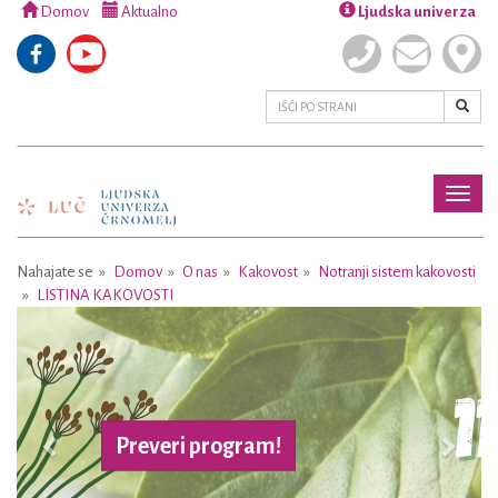
Domov
Aktualno
Ljudska univerza
Toggl
naviga
Nahajate se
Domov
O nas
Kakovost
Notranji sistem kakovosti
LISTINA KAKOVOSTI
Previous
Next
Preveri program!