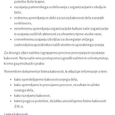
potrebe Bele krajine,
razvijanju partnerskega sodelovanja z organizacijami v okolju in
širše,
rednemu spremljanju in skrbi za razvoj kakovosti dela zunanjih
sodelavcev,
nenehnemu spremljanju organizacijske kulture naše organizacije
in uvajanju različnih aktivnosti za ohranitev njene visoke ravni,
v nenehnemu uvajanju izboljšav za doseganje večjega
zadovoljstva uporabnikov naših storitev in uporabnega znanja.
Za dosego ciljev načrtno izgrajujemo procese presojanja in razvijanja
kakovosti. Na ta način smo postopoma izgradili načrten in celovit pristop,
ki smo ga preizkusili v praksi.
Pomemben dokument je listina kakovosti, ki vključuje informacije o tem:
kako opredeljujemo kakovost svojega dela,
kako spremljamo in presojamo procese, rezultate in učinke
svojega dela,
kako razvijamo kakovost,
kateri pogji so potrebni, da lahko uresničujemo listino kakovosti
ZIK-a.
Listina kakovosti