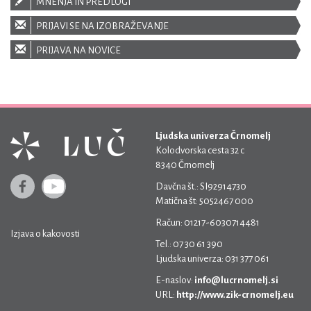
MNENJA IN PREDLOGI
PRIJAVI SE NA IZOBRAŽEVANJE
PRIJAVA NA NOVICE
Ljudska univerza Črnomelj
Kolodvorska cesta 32 c
8340 Črnomelj
Davčna št.: SI92914730
Matična št: 5052467 000
Račun: 01217-6030714481
Izjava o kakovosti
Tel.: 07 30 61 390
Ljudska univerza: 031 377 061
E-naslov:
info@lucrnomelj.si
URL:
http://www.zik-crnomelj.eu