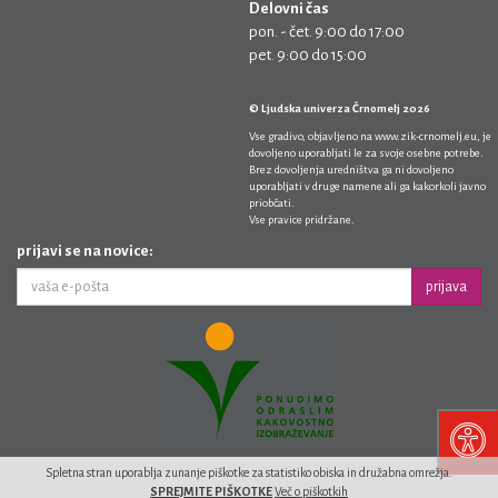
Delovni čas
pon. - čet. 9:00 do 17:00
pet. 9:00 do 15:00
© Ljudska univerza Črnomelj 2026
Vse gradivo, objavljeno na
www.zik-crnomelj.eu
, je
dovoljeno uporabljati le za svoje osebne potrebe.
Brez dovoljenja uredništva ga ni dovoljeno
uporabljati v druge namene ali ga kakorkoli javno
priobčati.
Vse pravice pridržane.
prijavi se na novice:
prijava
Spletna stran uporablja zunanje piškotke za statistiko obiska in družabna omrežja.
SPREJMITE PIŠKOTKE
Več o piškotkih