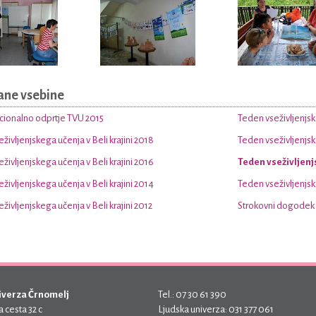
ane vsebine
cionalno odprtje TVU 2015
Teden vseživljenjske
življenjskega učenja v Beli krajini 2018
Teden vseživljenjske
življenjskega učenja v Beli krajini 2016
Teden vseživljenjs
življenjskega učenja v Beli krajini 2014
Teden vseživljenjske
življenjskega učenja v Beli krajini 2012
Strokovni dogodek
iverza Črnomelj
Tel.: 07 30 61 390
 cesta 32 c
Ljudska univerza: 031 377 061