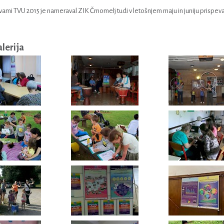
tvami TVU 2015 je nameraval ZIK Črnomelj tudi v letošnjem maju in juniju prispeva
alerija