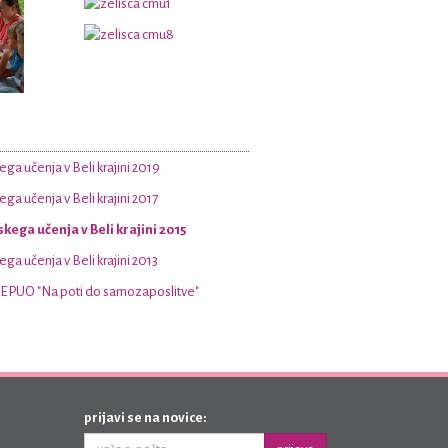
ga učenja v Beli krajini 2019
ga učenja v Beli krajini 2017
kega učenja v Beli krajini 2015
ga učenja v Beli krajini 2013
 EPUO "Na poti do samozaposlitve"
prijavi se na novice: