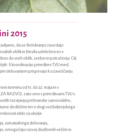
ini 2015
tavljamo, da se Belokranjci zavedajo
valnih oblik in števila udeležencev v
os do vseh oblik, vsebin in poti učenja. Cilj
bjih. S koordinacijo prireditev TVU med
vojim delovanjem prispevajo k ozaveščanju
adnem terminu od 15. do 22. maja in v
to ZA RAZVOJ, zato smo s prireditvami TVU v
embnostih razvijanja prehranske samooskrbe,
turne dediščine ter o vlogi vseživljenjskega
embnosti skrbi za okolje.
ja, ustvarjalnega delovanja,
jo, omogočajo razvoj družbenih veščin in