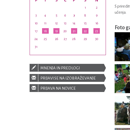
P
T
S
Č
P
S
N
S priredi
1
2
učenja.
3
4
5
6
7
8
9
10
11
12
13
14
15
16
Foto g
17
18
19
20
21
22
23
24
25
26
27
28
29
30
31
MNENJA IN PREDLOGI
PRIJAVI SE NA IZOBRAŽEVANJE
PRIJAVA NA NOVICE