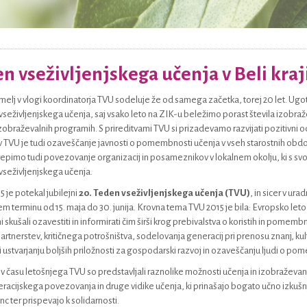
n vseživljenjskega učenja v Beli kraj
elj v vlogi koordinatorja TVU sodeluje že od samega začetka, torej 20 let. Ugo
eživljenjskega učenja, saj vsako leto na ZIK-u beležimo porast števila izobraže
obraževalnih programih. S prireditvami TVU si prizadevamo razvijati pozitivni odn
v TVU je tudi ozaveščanje javnosti o pomembnosti učenja v vseh starostnih obdo
epimo tudi povezovanje organizacij in posameznikov v lokalnem okolju, ki s s
seživljenjskega učenja.
5 je potekal jubilejni
20. Teden vseživljenjskega učenja (TVU)
, in sicer v ur
em terminu od 15. maja do 30. junija. Krovna tema TVU 2015 je bila: Evropsko le
ini skušali ozavestiti in informirati čim širši krog prebivalstva o koristih in pom
partnerstev, kritičnega potrošništva, sodelovanja generacij pri prenosu znanj, kul
i ustvarjanju boljših priložnosti za gospodarski razvoj in ozaveščanju ljudi o pom
 času letošnjega TVU so predstavljali raznolike možnosti učenja in izobraževan
cijskega povezovanja in druge vidike učenja, ki prinašajo bogato učno izkušn
 ter prispevajo k solidarnosti.