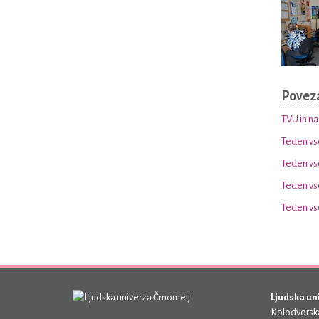
Povez
TVU in na
Teden vse
Teden vse
Teden vse
Teden vse
Ljudska un
Kolodvorska