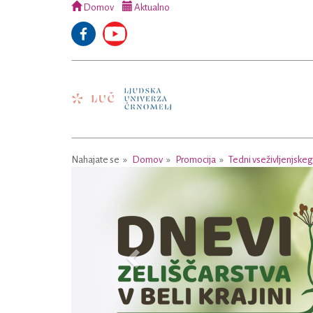
Domov
Aktualno
Nahajate se
Domov
Promocija
Tedni vseživljenjske
Previous