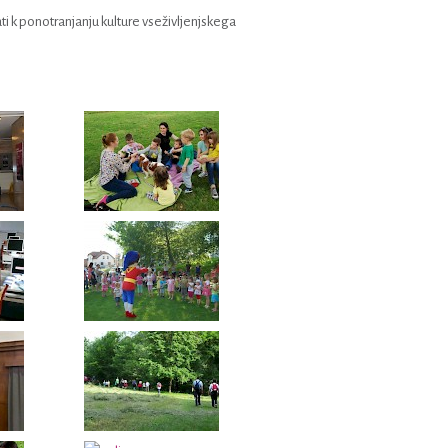
ti k ponotranjanju kulture vseživljenjskega