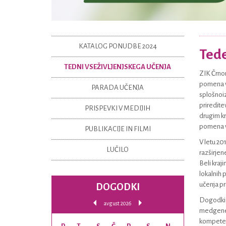
KATALOG PONUDBE 2024
Tede
TEDNI VSEŽIVLJENJSKEGA UČENJA
ZIK Črnom
pomena vs
PARADA UČENJA
splošnoiz
priredite
PRISPEVKI V MEDIJIH
drugim kr
pomena v
PUBLIKACIJE IN FILMI
V letu 201
LUČILO
razširjen
Beli kraj
lokalnih 
učenja pr
DOGODKI
Dogodki v
avgust 2026
medgenera
kompetenc