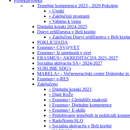
Projekti
Projekti
Temeljne kompetence 2023 - 2029 Pokolpje
» Urniki
» Zaključeni programi
» Vabimo k vpisu
Digitalni koraki 2024-2025
Dnevi zeliščarstva v Beli krajini
» Zaključeni Dnevi zeliščarstva v Beli krajin
POKLICIJADA
Erasmus+ CSV@VET
Erasmus+ Iz umetnosti v svet
ERASMUS+ AKREDITACIJA 2021-2027
Socialna aktivacija SA+ 2024-2027
SUBLIME SDG's
MARELA+ - Večgeneracijski center Dolenjske in 
Erasmus+ e-RES
Zaključeno
» Digitalni koraki 2023
» Digit RoŽe
» Erasmus+ Gledališče enakosti
» Erasmus+ Digitalne kompetence
» Erasmus+ E-skills
» Pridobivanje temeljnih in poklicnih komp
» RadoNorm-SLO
» Socialna aktivacija v Beli krajini