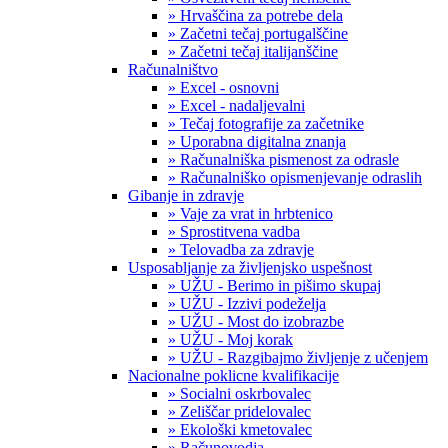
» Hrvaščina za potrebe dela
» Začetni tečaj portugalščine
» Začetni tečaj italijanščine
Računalništvo
» Excel - osnovni
» Excel - nadaljevalni
» Tečaj fotografije za začetnike
» Uporabna digitalna znanja
» Računalniška pismenost za odrasle
» Računalniško opismenjevanje odraslih
Gibanje in zdravje
» Vaje za vrat in hrbtenico
» Sprostitvena vadba
» Telovadba za zdravje
Usposabljanje za življenjsko uspešnost
» UŽU - Berimo in pišimo skupaj
» UŽU - Izzivi podeželja
» UŽU - Most do izobrazbe
» UŽU - Moj korak
» UŽU - Razgibajmo življenje z učenjem
Nacionalne poklicne kvalifikacije
» Socialni oskrbovalec
» Zeliščar pridelovalec
» Ekološki kmetovalec
» Računovodja