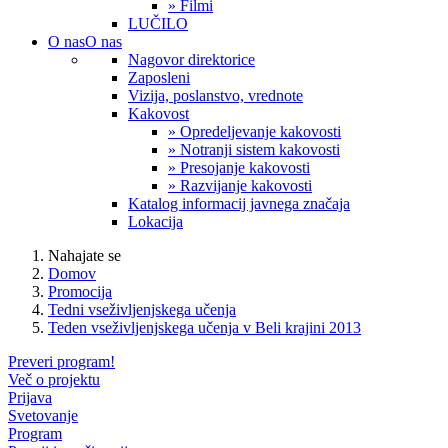
» Filmi
LUČILO
O nas
O nas
Nagovor direktorice
Zaposleni
Vizija, poslanstvo, vrednote
Kakovost
» Opredeljevanje kakovosti
» Notranji sistem kakovosti
» Presojanje kakovosti
» Razvijanje kakovosti
Katalog informacij javnega značaja
Lokacija
Nahajate se
Domov
Promocija
Tedni vseživljenjskega učenja
Teden vseživljenjskega učenja v Beli krajini 2013
Preveri program!
Več o projektu
Prijava
Svetovanje
Program