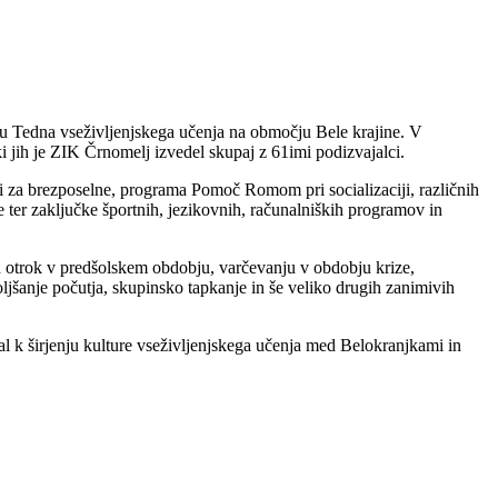
su Tedna vseživljenjskega učenja na območju Bele krajine. V
ki jih je ZIK Črnomelj izvedel skupaj z 61imi podizvajalci.
i za brezposelne, programa Pomoč Romom pri socializaciji, različnih
 ter zaključke športnih, jezikovnih, računalniških programov in
ah otrok v predšolskem obdobju, varčevanju v obdobju krize,
ljšanje počutja, skupinsko tapkanje in še veliko drugih zanimivih
al k širjenju kulture vseživljenjskega učenja med Belokranjkami in