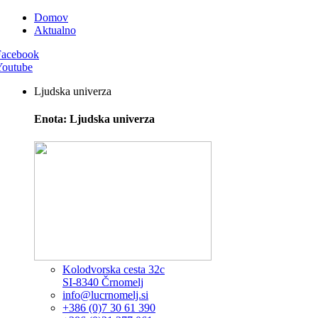
Domov
Aktualno
Facebook
Youtube
Ljudska univerza
Enota: Ljudska univerza
Kolodvorska cesta 32c
SI-8340 Črnomelj
info@lucrnomelj.si
+386 (0)7 30 61 390