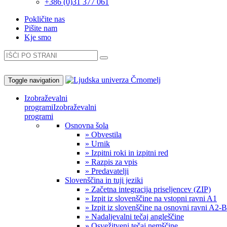
+386 (0)31 377 061
Pokličite nas
Pišite nam
Kje smo
Toggle navigation
Izobraževalni
programi
Izobraževalni
programi
Osnovna šola
» Obvestila
» Urnik
» Izpitni roki in izpitni red
» Razpis za vpis
» Predavatelji
Slovenščina in tuji jeziki
» Začetna integracija priseljencev (ZIP)
» Izpit iz slovenščine na vstopni ravni A1
» Izpit iz slovenščine na osnovni ravni A2-
» Nadaljevalni tečaj angleščine
» Osvežitveni tečaj nemščine