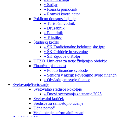
» Sadjar
» Romski pomočnik
» Romski koordinator
Poklicno dousposabljanje
» Turistični vodnik
» Družabnik
» Ponudnik
» Tekstilec
Študijski krožki
» ŠK Tradicionalne belokranjske igre
» ŠK Orhideje in vezenine
» ŠK Zgodbe o Kolpi
UTŽO_Univerza za tretje življenjso obdobje
Finančna pismenost
» Pot do finančne svobode
» Seniorji v akciji: Povečajmo svojo finanč
» Obvladujem svoje finance
Svetovanje
Svetovanje
Svetovalno središče Pokolpje
» Dnevi svetovanja za znanje 2025
Svetovalni kotiček
Središče za samostojno učenje
Učna pomoč
Vrednotenje neformalnih znanj