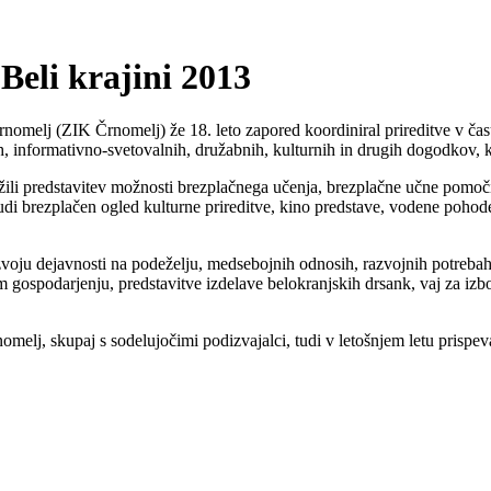
Beli krajini 2013
nomelj (ZIK Črnomelj) že 18. leto zapored koordiniral prireditve v ča
ih, informativno-svetovalnih, družabnih, kulturnih in drugih dogodkov, 
ežili predstavitev možnosti brezplačnega učenja, brezplačne učne pomoč
udi brezplačen ogled kulturne prireditve, kino predstave, vodene pohode
razvoju dejavnosti na podeželju, medsebojnih odnosih, razvojnih potreb
gospodarjenju, predstavitve izdelave belokranjskih drsank, vaj za izbo
elj, skupaj s sodelujočimi podizvajalci, tudi v letošnjem letu prispev