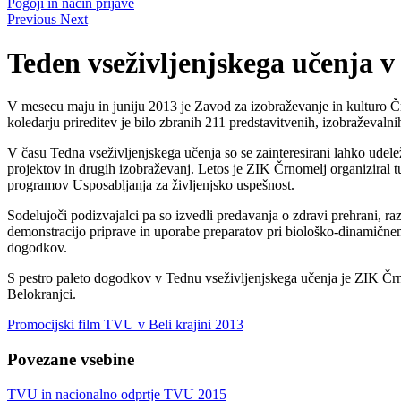
Pogoji in način prijave
Previous
Next
Teden vseživljenjskega učenja v 
V mesecu maju in juniju 2013 je Zavod za izobraževanje in kulturo Čr
koledarju prireditev je bilo zbranih 211 predstavitvenih, izobraževaln
V času Tedna vseživljenjskega učenja so se zainteresirani lahko udel
projektov in drugih izobraževanj. Letos je ZIK Črnomelj organiziral t
programov Usposabljanja za življenjsko uspešnost.
Sodelujoči podizvajalci pa so izvedli predavanja o zdravi prehrani, 
demonstracijo priprave in uporabe preparatov pri biološko-dinamičnem 
dogodkov.
S pestro paleto dogodkov v Tednu vseživljenjskega učenja je ZIK Črnom
Belokranjci.
Promocijski film TVU v Beli krajini 2013
Povezane vsebine
TVU in nacionalno odprtje TVU 2015