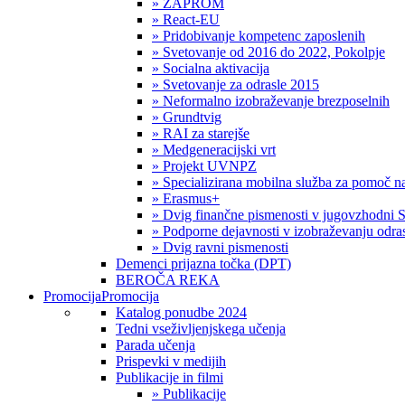
» ZAPROM
» React-EU
» Pridobivanje kompetenc zaposlenih
» Svetovanje od 2016 do 2022, Pokolpje
» Socialna aktivacija
» Svetovanje za odrasle 2015
» Neformalno izobraževanje brezposelnih
» Grundtvig
» RAI za starejše
» Medgeneracijski vrt
» Projekt UVNPZ
» Specializirana mobilna služba za pomoč
» Erasmus+
» Dvig finančne pismenosti v jugovzhodni S
» Podporne dejavnosti v izobraževanju odras
» Dvig ravni pismenosti
Demenci prijazna točka (DPT)
BEROČA REKA
Promocija
Promocija
Katalog ponudbe 2024
Tedni vseživljenjskega učenja
Parada učenja
Prispevki v medijih
Publikacije in filmi
» Publikacije