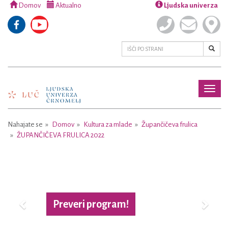
Domov
Aktualno
Ljudska univerza
Toggl
naviga
Nahajate se
Domov
Kultura za mlade
Župančičeva frulica
ŽUPANČIČEVA FRULICA 2022
Previous
Next
Preveri program!