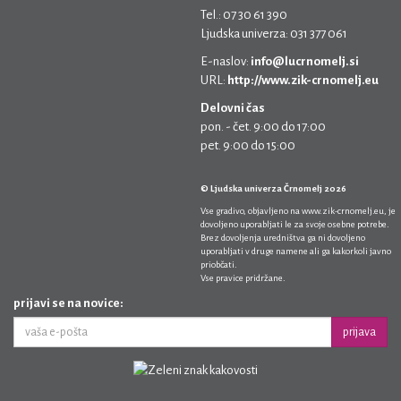
Tel.: 07 30 61 390
Ljudska univerza: 031 377 061
E-naslov:
info@lucrnomelj.si
URL:
http://www.zik-crnomelj.eu
Delovni čas
pon. - čet. 9:00 do 17:00
pet. 9:00 do 15:00
© Ljudska univerza Črnomelj 2026
Vse gradivo, objavljeno na
www.zik-crnomelj.eu
, je
dovoljeno uporabljati le za svoje osebne potrebe.
Brez dovoljenja uredništva ga ni dovoljeno
uporabljati v druge namene ali ga kakorkoli javno
priobčati.
Vse pravice pridržane.
prijavi se na novice:
prijava