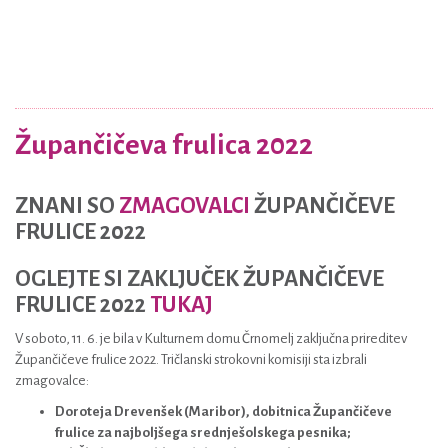
Župančičeva frulica 2022
ZNANI SO
ZMAGOVALCI
ŽUPANČIČEVE
FRULICE 2022
OGLEJTE SI ZAKLJUČEK ŽUPANČIČEVE
FRULICE 2022
TUKAJ
V soboto, 11. 6. je bila v Kulturnem domu Črnomelj zaključna prireditev
Župančičeve frulice 2022. Tričlanski strokovni komisiji sta izbrali
zmagovalce:
Doroteja Drevenšek (Maribor), dobitnica Župančičeve
frulice za najboljšega srednješolskega pesnika;