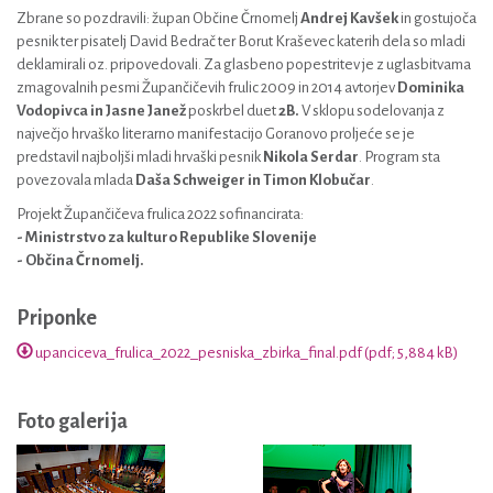
Zbrane so pozdravili: župan Občine Črnomelj
Andrej Kavšek
in gostujoča
pesnik ter pisatelj David Bedrač ter Borut Kraševec katerih dela so mladi
deklamirali oz. pripovedovali. Za glasbeno popestritev je z uglasbitvama
zmagovalnih pesmi Župančičevih frulic 2009 in 2014 avtorjev
Dominika
Vodopivca in Jasne Janež
poskrbel duet
2B.
V sklopu sodelovanja z
največjo hrvaško literarno manifestacijo Goranovo proljeće se je
predstavil najboljši mladi hrvaški pesnik
Nikola Serdar
. Program sta
povezovala mlada
Daša Schweiger in Timon Klobučar
.
Projekt Župančičeva frulica 2022 sofinancirata:
- Ministrstvo za kulturo Republike Slovenije
- Občina Črnomelj.
Priponke
upanciceva_frulica_2022_pesniska_zbirka_final.pdf (pdf; 5,884 kB)
Foto galerija