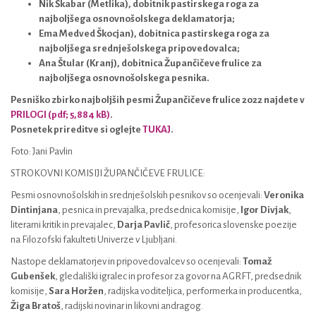
Nik Škabar (Metlika), dobitnik pastirskega roga za
najboljšega osnovnošolskega deklamatorja;
Ema Medved Škocjan), dobitnica pastirskega roga za
najboljšega srednješolskega pripovedovalca;
Ana Štular (Kranj), dobitnica Župančičeve frulice za
najboljšega osnovnošolskega pesnika.
Pesniško zbirko najboljših pesmi Župančičeve frulice 2022 najdete v
PRILOGI (pdf; 5,884 kB)
.
Posnetek prireditve si oglejte
TUKAJ
.
Foto: Jani Pavlin
STROKOVNI KOMISIJI ŽUPANČIČEVE FRULICE:
Pesmi osnovnošolskih in srednješolskih pesnikov so ocenjevali:
Veronika
Dintinjana
, pesnica in prevajalka, predsednica komisije,
Igor Divjak
,
literarni kritik in prevajalec,
Darja Pavlič
, profesorica slovenske poezije
na Filozofski fakulteti Univerze v Ljubljani.
Nastope deklamatorjev in pripovedovalcev so ocenjevali:
Tomaž
Gubenšek
, gledališki igralec in profesor za govor na AGRFT, predsednik
komisije,
Sara Horžen
, radijska voditeljica, performerka in producentka,
Žiga Bratoš
, radijski novinar in likovni andragog.