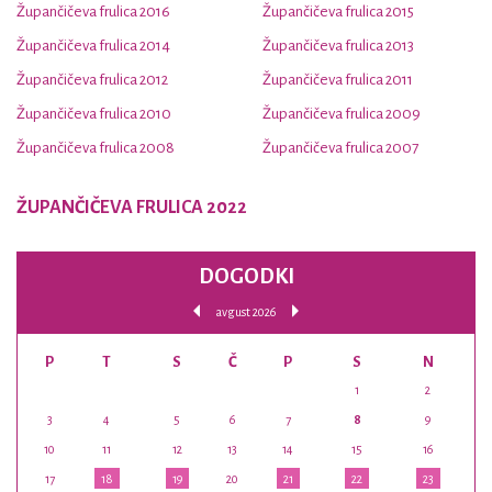
Župančičeva frulica 2016
Župančičeva frulica 2015
Župančičeva frulica 2014
Župančičeva frulica 2013
Župančičeva frulica 2012
Župančičeva frulica 2011
Župančičeva frulica 2010
Župančičeva frulica 2009
Župančičeva frulica 2008
Župančičeva frulica 2007
ŽUPANČIČEVA FRULICA 2022
DOGODKI
avgust 2026
P
T
S
Č
P
S
N
1
2
3
4
5
6
7
8
9
10
11
12
13
14
15
16
17
18
19
20
21
22
23