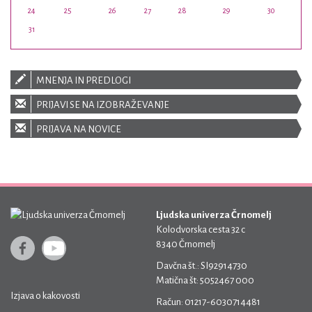
24
25
26
27
28
29
30
31
MNENJA IN PREDLOGI
PRIJAVI SE NA IZOBRAŽEVANJE
PRIJAVA NA NOVICE
Ljudska univerza Črnomelj
Kolodvorska cesta 32 c
8340 Črnomelj
Davčna št.: SI92914730
Matična št: 5052467 000
Izjava o kakovosti
Račun: 01217-6030714481