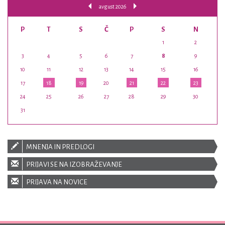
avgust 2026
P
T
S
Č
P
S
N
1
2
3
4
5
6
7
8
9
10
11
12
13
14
15
16
17
18
19
20
21
22
23
24
25
26
27
28
29
30
31
MNENJA IN PREDLOGI
PRIJAVI SE NA IZOBRAŽEVANJE
PRIJAVA NA NOVICE