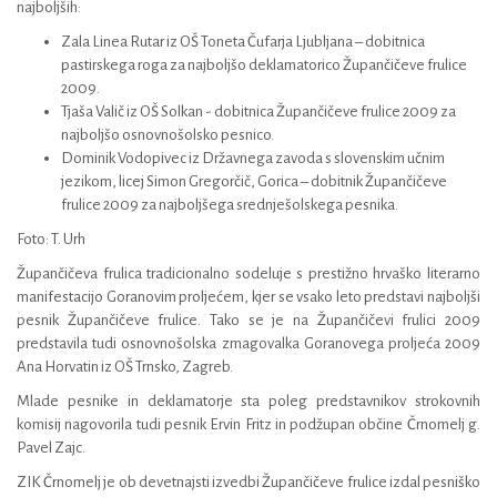
najboljših:
Zala Linea Rutar iz OŠ Toneta Čufarja Ljubljana – dobitnica
pastirskega roga za najboljšo deklamatorico Župančičeve frulice
2009.
Tjaša Valič iz OŠ Solkan - dobitnica Župančičeve frulice 2009 za
najboljšo osnovnošolsko pesnico.
Dominik Vodopivec iz Državnega zavoda s slovenskim učnim
jezikom, licej Simon Gregorčič, Gorica – dobitnik Župančičeve
frulice 2009 za najboljšega srednješolskega pesnika.
Foto: T. Urh
Župančičeva frulica tradicionalno sodeluje s prestižno hrvaško literarno
manifestacijo Goranovim proljećem, kjer se vsako leto predstavi najboljši
pesnik Župančičeve frulice. Tako se je na Župančičevi frulici 2009
predstavila tudi osnovnošolska zmagovalka Goranovega proljeća 2009
Ana Horvatin iz OŠ Trnsko, Zagreb.
Mlade pesnike in deklamatorje sta poleg predstavnikov strokovnih
komisij nagovorila tudi pesnik Ervin Fritz in podžupan občine Črnomelj g.
Pavel Zajc.
ZIK Črnomelj je ob devetnajsti izvedbi Župančičeve frulice izdal pesniško