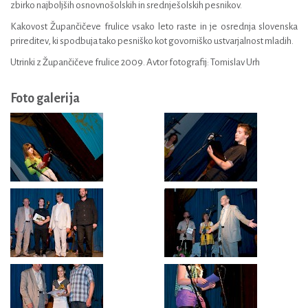
zbirko najboljših osnovnošolskih in srednješolskih pesnikov.
Kakovost Župančičeve frulice vsako leto raste in je osrednja slovenska
prireditev, ki spodbuja tako pesniško kot govorniško ustvarjalnost mladih.
Utrinki z Župančičeve frulice 2009. Avtor fotografij: Tomislav Urh
Foto galerija