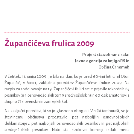
Župančičeva frulica 2009
Projekt sta sofinancirala:
Javna agencija za knjigo RS in
Občina Črnomelj
V četrtek, 11. junija 2009, je bila na dan, ko je pred 60-imi leti umrl Oton
Župančič, v Vinici, zaključna prireditev Župančičeve frulice 2009. Na
razpis za sodelovanje na 19. Župančičevi frulici se je prijavilo rekordnih 83
pesnikov (64 osnovnošolskih ter 19 srednješolskih) in 60 deklamatorjev iz
skupno 77 slovenskih in zamejskih šol.
Na zaključni prireditvi, ki so jo glasbeno obogatili Viniški tamburaši, se je
številnemu občinstvu predstavilo pet najboljših osnovnošolskih
deklamatorjev, pet najboljših osnovnošolskih pesnikov in pet najboljših
srednješolskih pesnikov. Nato sta strokovni komisiji izdali imena