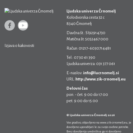
Ljudska univerza Črnomelj
Kolodvorska cesta 32 c
8340 Črnomelj
Davčna št.: SI92914730
Matična št: 5052467 000
Izjava o kakovosti
Račun: 01217-6030714481
Tel.: 07 30 61 390
Ljudska univerza: 031 377 061
E-naslov:
info@lucrnomelj.si
URL:
http://www.zik-crnomelj.eu
Delovni čas
pon. - čet. 9:00 do 17:00
pet. 9:00 do 15:00
© Ljudska univerza Črnomelj 2026
Vse gradivo, objavljeno na
www.zik-crnomelj.eu
, je
dovoljeno uporabljati le za svoje osebne potrebe.
Brez dovoljenja uredništva ga ni dovoljeno