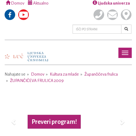
Domov
Aktualno
Ljudska univerza
Toggl
naviga
Nahajate se
Domov
Kultura za mlade
Župančičeva frulica
ŽUPANČIČEVA FRULICA 2009
Previous
Next
Preveri program!