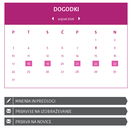
DOGODKI
avgust 2026
P
T
S
Č
P
S
N
1
2
3
4
5
6
7
8
9
10
11
12
13
14
15
16
17
18
19
20
21
22
23
24
25
26
27
28
29
30
31
MNENJA IN PREDLOGI
PRIJAVI SE NA IZOBRAŽEVANJE
PRIJAVA NA NOVICE