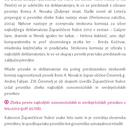
Pirniče) se je udeležilo 69 deklamatorjev, ki so se predstavili z izbrano
pesmijo Borisa A. Novaka (Življenje stvari; Sladki sonet ali Leteča
preproga) iz pesniške zbirke Kako rastejo stvari. (Prešernova založba,
2004). Njihove nastope je ocenjevala strokovna komisija za izbor
najboljšega deklamatorja Župančičeve frulice 2010 v sestavi: - Gašper
Jarni, dramski in filmski igralec ter lutkar, - Helena Vukšinič, univ. dipl.
komparativistka in prof. slovenskega jezika ter - Breda Kočevar,
mladinska knjižničarka in pravljičarka. Strokovna komisija je izbrala 5
najboljših deklamatorjev, ki so se skupaj s pesniki prav tako predstavili na
zaključni prireditvi.
Mlade pesnike in deklamatorje sta poleg predstavnikov strokovnih
komisij nagovorila tudi pesnik Boris A. Novak in župan občine Črnomelj g.
Andrej Fabjan. ZIK Črnomelj je ob dvajseti izvedbi Župančičeve frulice
izdal pesniško zbirko najboljših osnovnošolskih in srednješolskih
pesnikov.
Zbirka pesmi najboljših osnovnošolskih in srednješolskih pesnikov v
letu 2010 (pdf; 657 kB)
Kakovost Župančičeve frulice vsako leto raste in je osrednja slovenska
prireditev, ki spodbuja tako pesniško kot govorniško ustvarjalnost mladih.