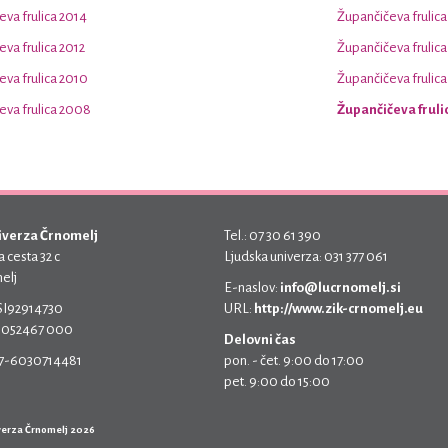
va frulica 2014
Župančičeva frulica
va frulica 2012
Župančičeva frulica
va frulica 2010
Župančičeva frulic
eva frulica 2008
Župančičeva fruli
iverza Črnomelj
Tel.: 07 30 61 390
 cesta 32 c
Ljudska univerza: 031 377 061
elj
E-naslov:
info@lucrnomelj.si
 SI92914730
URL:
http://www.zik-crnomelj.eu
 5052467 000
Delovni čas
17-6030714481
pon. - čet. 9:00 do 17:00
pet. 9:00 do 15:00
verza Črnomelj 2026