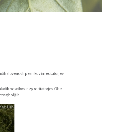
dih slovenskih pesnikov in recitatorjev.
mladih pesnikov in 29 recitatorjev. Obe
t najboljših.