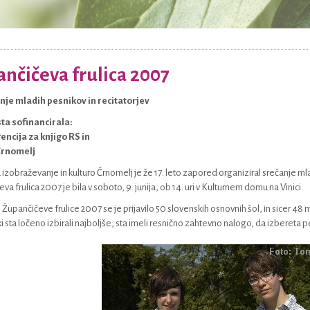
nčičeva frulica 2007
anje mladih pesnikov in recitatorjev
sta sofinancirala:
encija za knjigo RS in
Črnomelj
izobraževanje in kulturo Črnomelj je že 17. leto zapored organiziral srečanje mla
a frulica 2007 je bila v soboto, 9. junija, ob 14. uri v Kulturnem domu na Vinici.
 Župančičeve frulice 2007 se je prijavilo 50 slovenskih osnovnih šol, in sicer 48 
ki sta ločeno izbirali najboljše, sta imeli resnično zahtevno nalogo, da izbereta pe