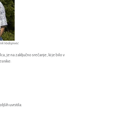
nik Vodopivec
a, je na zaključno srečanje, ki je bilo v
esnike:
jših uvrstila: