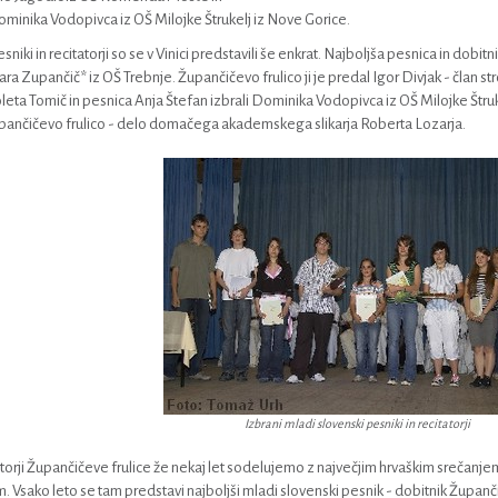
minika Vodopivca iz OŠ Milojke Štrukelj iz Nove Gorice.
sniki in recitatorji so se v Vinici predstavili še enkrat. Najboljša pesnica in dobi
ara Zupančič* iz OŠ Trebnje. Župančičevo frulico ji je predal Igor Divjak - član s
oleta Tomič in pesnica Anja Štefan izbrali Dominika Vodopivca iz OŠ Milojke Štrukel
pančičevo frulico - delo domačega akademskega slikarja Roberta Lozarja.
Izbrani mladi slovenski pesniki in recitatorji
orji Župančičeve frulice že nekaj let sodelujemo z največjim hrvaškim srečanje
. Vsako leto se tam predstavi najboljši mladi slovenski pesnik - dobitnik Županči