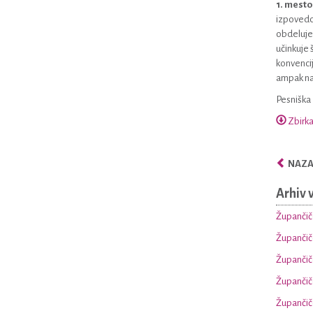
1. mest
izpovedov
obdeluje,
učinkuje 
konvenciji
ampak nas
Pesniška 
Zbirka
NAZAJ
Arhiv 
Župančiče
Župančiče
Župančiče
Župančiče
Župančiče