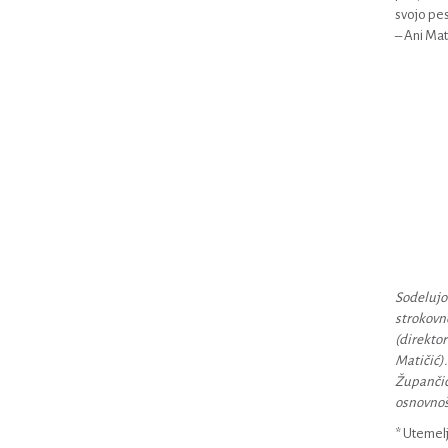
svojo pes
– Ani Mat
Sodelujoč
strokovne
(direktor
Matičić).
Župančiče
osnovnoš
* Utemelj