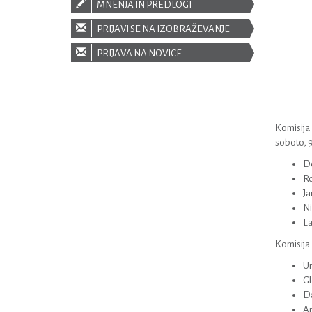
MNENJA IN PREDLOGI
PRIJAVI SE NA IZOBRAŽEVANJE
PRIJAVA NA NOVICE
Komisija z
soboto, 9
Do
Ro
Ja
Ni
La
Komisija 
Ur
Gl
Da
An