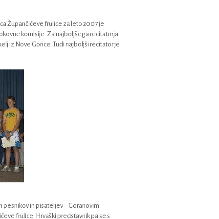
tnica Župančičeve frulice za leto 2007 je
trokovne komisije. Za najboljšega recitatorja
j iz Nove Gorice. Tudi najboljši recitator je
m pesnikov in pisateljev – Goranovim
čeve frulice. Hrvaški predstavnik pa se s