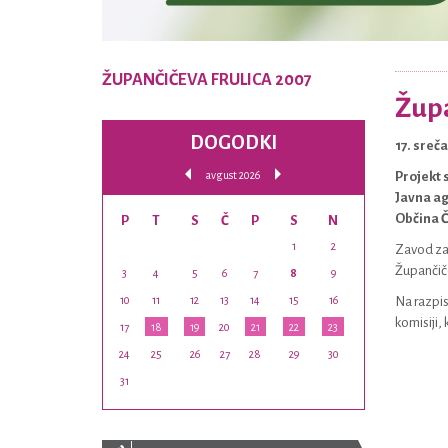
ŽUPANČIČEVA FRULICA 2007
Župa
DOGODKI
17. sreč
avgust 2026
Projekt 
Javna ag
Občina 
P
T
S
Č
P
S
N
1
2
Zavod za 
Župančičev
3
4
5
6
7
8
9
10
11
12
13
14
15
16
Na razpis
komisiji, 
17
18
19
20
21
22
23
24
25
26
27
28
29
30
31