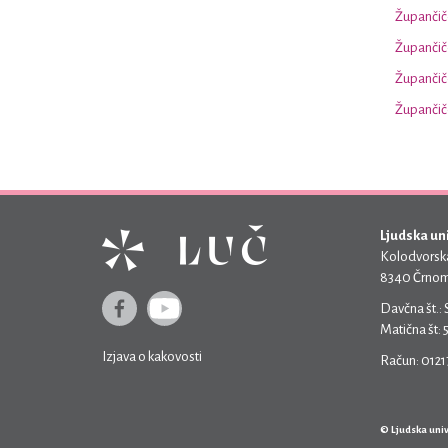
Župančiče
Župančiče
Župančiče
Župančič
Ljudska un
Kolodvorska
8340 Črnom
Davčna št.:
Matična št:
Izjava o kakovosti
Račun: 012
© Ljudska uni