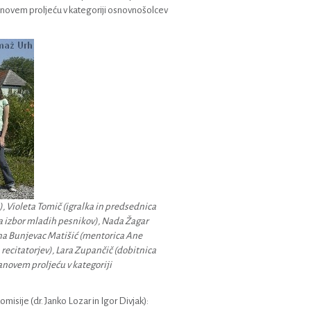
ranovem proljeću v kategoriji osnovnošolcev
), Violeta Tomič (igralka in predsednica
 za izbor mladih pesnikov), Nada Žagar
ena Bunjevac Matišić (mentorica Ane
recitatorjev), Lara Zupančič (dobitnica
anovem proljeću v kategoriji
isije (dr. Janko Lozar in Igor Divjak):