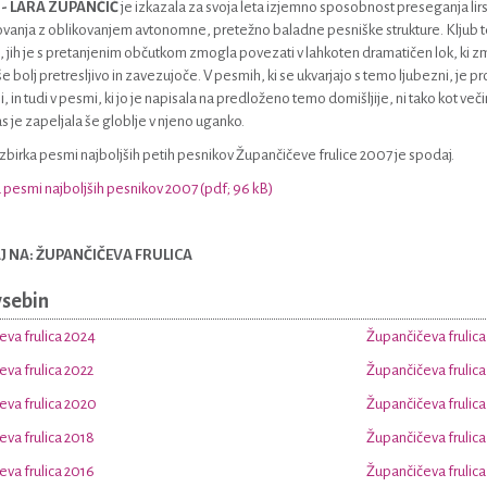
o - LARA ZUPANČIČ
je izkazala za svoja leta izjemno sposobnost preseganja l
anja z oblikovanjem avtonomne, pretežno baladne pesniške strukture. Kljub tema
 jih je s pretanjenim občutkom zmogla povezati v lahkoten dramatičen lok, ki zmo
še bolj pretresljivo in zavezujoče. V pesmih, ki se ukvarjajo s temo ljubezni, je pr
, in tudi v pesmi, ki jo je napisala na predloženo temo domišljije, ni tako kot veči
 je zapeljala še globlje v njeno uganko.
zbirka pesmi najboljših petih pesnikov Župančičeve frulice 2007 je spodaj.
 pesmi najboljših pesnikov 2007 (pdf; 96 kB)
 NA: ŽUPANČIČEVA FRULICA
vsebin
va frulica 2024
Župančičeva frulica
va frulica 2022
Župančičeva frulica
va frulica 2020
Župančičeva frulica
va frulica 2018
Župančičeva frulica
va frulica 2016
Župančičeva frulica