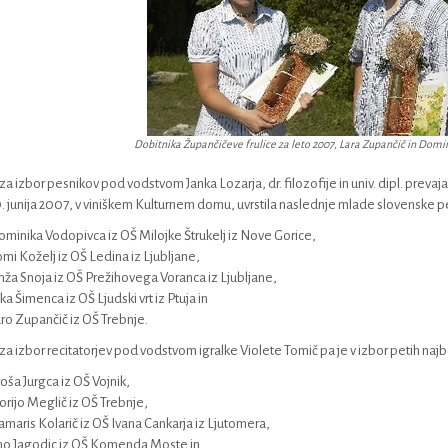
Dobitnika Župančičeve frulice za leto 2007, Lara Zupančič in Domi
a izbor pesnikov pod vodstvom Janka Lozarja, dr. filozofije in univ. dipl. prevajalc
. junija 2007, v viniškem Kulturnem domu, uvrstila naslednje mlade slovenske p
minika Vodopivca iz OŠ Milojke Štrukelj iz Nove Gorice,
mi Koželj iz OŠ Ledina iz Ljubljane,
nža Snoja iz OŠ Prežihovega Voranca iz Ljubljane,
ka Šimenca iz OŠ Ljudski vrt iz Ptuja in
ro Zupančič iz OŠ Trebnje.
za izbor recitatorjev pod vodstvom igralke Violete Tomič pa je v izbor petih najbol
oša Jurgca iz OŠ Vojnik,
orijo Meglič iz OŠ Trebnje,
maris Kolarič iz OŠ Ivana Cankarja iz Ljutomera,
o Jagodic iz OŠ Komenda Moste in