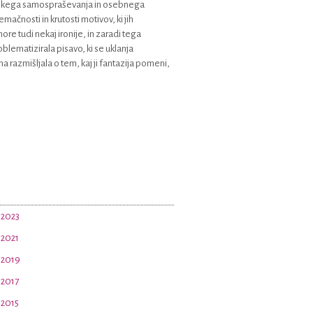
irskega samospraševanja in osebnega
čnosti in krutosti motivov, ki jih
re tudi nekaj ironije, in zaradi tega
oblematizirala pisavo, ki se uklanja
na razmišljala o tem, kaj ji fantazija pomeni,
 2023
 2021
 2019
 2017
 2015