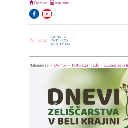
Domov
Aktualno
Nahajate se
Domov
Kultura za mlade
Župančičeva fr
Previous