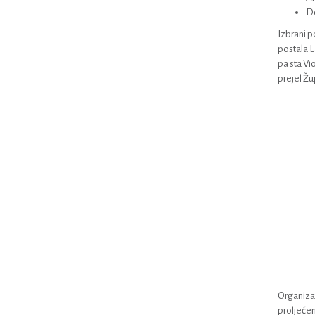
Do
Izbrani pe
postala L
pa sta Vi
prejel Žu
Organizat
proljećem