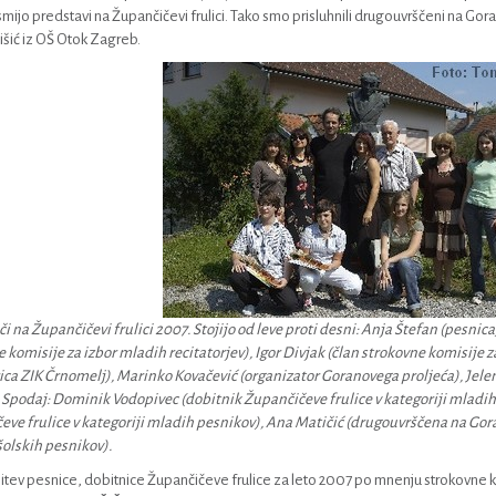
mijo predstavi na Župančičevi frulici. Tako smo prisluhnili drugouvrščeni na Go
išić iz OŠ Otok Zagreb.
i na Župančičevi frulici 2007. Stojijo od leve proti desni: Anja Štefan (pesnica
 komisije za izbor mladih recitatorjev), Igor Divjak (član strokovne komisije
ica ZIK Črnomelj), Marinko Kovačević (organizator Goranovega proljeća), Jel
 Spodaj: Dominik Vodopivec (dobitnik Župančičeve frulice v kategoriji mladih 
ve frulice v kategoriji mladih pesnikov), Ana Matičić (drugouvrščena na Gor
olskih pesnikov).
itev pesnice, dobitnice Župančičeve frulice za leto 2007 po mnenju strokovne kom