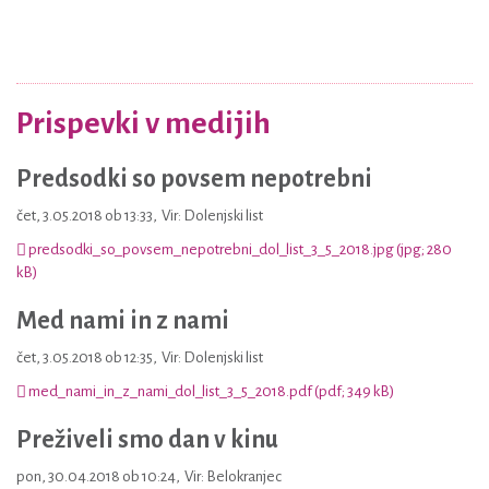
Prispevki v medijih
Predsodki so povsem nepotrebni
čet, 3.05.2018 ob 13:33
,
Vir: Dolenjski list
predsodki_so_povsem_nepotrebni_dol_list_3_5_2018.jpg (jpg; 280
kB)
Med nami in z nami
čet, 3.05.2018 ob 12:35
,
Vir: Dolenjski list
med_nami_in_z_nami_dol_list_3_5_2018.pdf (pdf; 349 kB)
Preživeli smo dan v kinu
pon, 30.04.2018 ob 10:24
,
Vir: Belokranjec