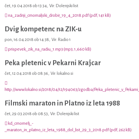
čet, 19.04.2018 ob 13:34
,
Vir: Dolenjski list
na_zadnji_crnomaljski_drobir_19_4_2018.pdf (pdf; 141 kB)
Dvig kompetenc na ZIK-u
pon, 16.04.2018 ob 14:38
,
Vir: Radio 1
prispevek_zik_na_radiu_1.mp3 (mp3; 1,660 kB)
Peka pletenic v Pekarni Krajcar
čet, 12.04.2018 ob 08:36
,
Vir: lokalno.si
http://www.lokalno.si/2018/04/12/194063/zgodba/Peka_pletenic_v_Pekarni_
Filmski maraton in Platno iz leta 1988
čet, 29.03.2018 ob 08:53
,
Vir: Dolenjski list
kd_crnomelj_-
_maraton_in_platno_iz_leta_1988_dol_list_29_3_2018.pdf (pdf; 262 kB)