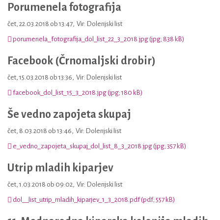
Porumenela fotografija
čet, 22.03.2018 ob 13:47
,
Vir: Dolenjski list
porumenela_fotografija_dol_list_22_3_2018.jpg (jpg; 838 kB)
Facebook (Črnomaljski drobir)
čet, 15.03.2018 ob 13:36
,
Vir: Dolenjski list
facebook_dol_list_15_3_2018.jpg (jpg; 180 kB)
Še vedno zapojeta skupaj
čet, 8.03.2018 ob 13:46
,
Vir: Dolenjski list
e_vedno_zapojeta_skupaj_dol_list_8_3_2018.jpg (jpg; 357 kB)
Utrip mladih kiparjev
čet, 1.03.2018 ob 09:02
,
Vir: Dolenjski list
dol__list_utrip_mladih_kiparjev_1_3_2018.pdf (pdf; 557 kB)