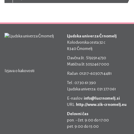
Ljudska univerza Črnomelj
Kolodvorska cesta 32 c
8340 Črnomelj
Davčna št.: SI92914730
Matična št: 5052467 000
Izjava o kakovosti
Račun: 01217-6030714481
Tel.: 07 30 61 390
Ljudska univerza: 031 377 061
E-naslov:
info@lucrnomelj.si
URL:
http://www.zik-crnomelj.eu
Delovni čas
pon. - čet. 9:00 do 17:00
pet. 9:00 do 15:00