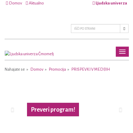
Domov
Aktualno
Ljudska univerza
Toggl
naviga
Nahajate se
Domov
Promocija
PRISPEVKI V MEDIJIH
Previous
Next
Preveri program!