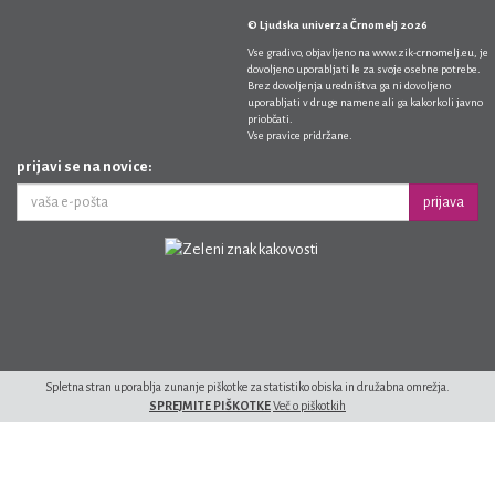
© Ljudska univerza Črnomelj 2026
Vse gradivo, objavljeno na
www.zik-crnomelj.eu
, je
dovoljeno uporabljati le za svoje osebne potrebe.
Brez dovoljenja uredništva ga ni dovoljeno
uporabljati v druge namene ali ga kakorkoli javno
priobčati.
Vse pravice pridržane.
prijavi se na novice:
prijava
Spletna stran uporablja zunanje piškotke za statistiko obiska in družabna omrežja.
SPREJMITE PIŠKOTKE
Več o piškotkih