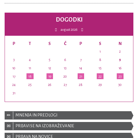
DOGODKI
avgust 2026
P
T
S
Č
P
S
N
1
2
3
4
5
6
7
8
9
10
11
12
13
14
15
16
17
18
19
20
21
22
23
24
25
26
27
28
29
30
31
MNENJA IN PREDLOGI
PRIJAVI SE NA IZOBRAŽEVANJE
PRIJAVA NA NOVICE