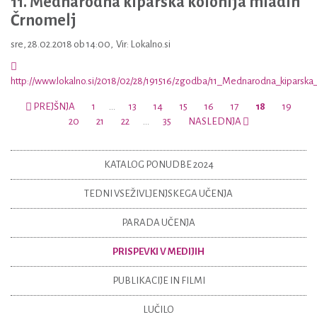
11. Mednarodna kiparska kolonija mladih
Črnomelj
sre, 28.02.2018 ob 14:00
,
Vir: Lokalno.si
http://www.lokalno.si/2018/02/28/191516/zgodba/11_Mednarodna_kiparska_
PREJŠNJA
1
…
13
14
15
16
17
18
19
20
21
22
…
35
NASLEDNJA
KATALOG PONUDBE 2024
TEDNI VSEŽIVLJENJSKEGA UČENJA
PARADA UČENJA
PRISPEVKI V MEDIJIH
PUBLIKACIJE IN FILMI
LUČILO