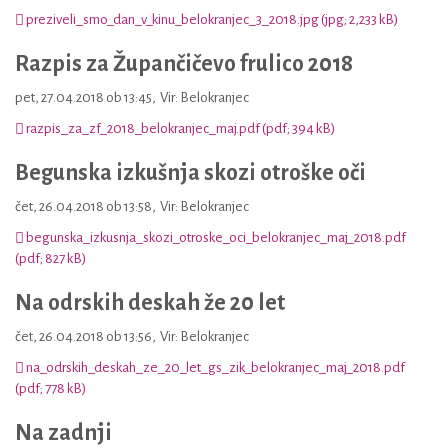
preziveli_smo_dan_v_kinu_belokranjec_3_2018.jpg (jpg; 2,233 kB)
Razpis za Župančičevo frulico 2018
pet, 27.04.2018 ob 13:45
,
Vir: Belokranjec
razpis_za_zf_2018_belokranjec_maj.pdf (pdf; 394 kB)
Begunska izkušnja skozi otroške oči
čet, 26.04.2018 ob 13:58
,
Vir: Belokranjec
begunska_izkusnja_skozi_otroske_oci_belokranjec_maj_2018.pdf
(pdf; 827 kB)
Na odrskih deskah že 20 let
čet, 26.04.2018 ob 13:56
,
Vir: Belokranjec
na_odrskih_deskah_ze_20_let_gs_zik_belokranjec_maj_2018.pdf
(pdf; 778 kB)
Na zadnji