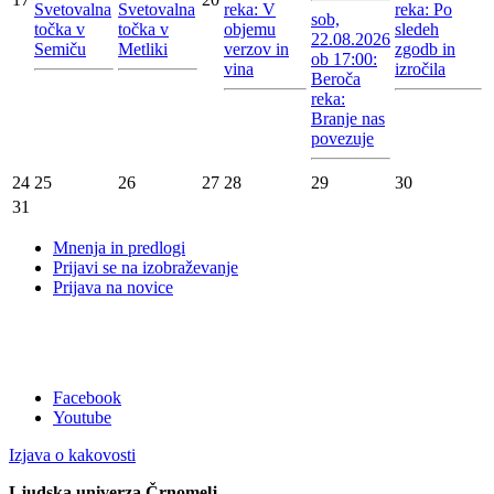
Svetovalna
Svetovalna
reka: V
reka: Po
sob,
točka v
točka v
objemu
sledeh
22.08.2026
Semiču
Metliki
verzov in
zgodb in
ob 17:00:
vina
izročila
Beroča
reka:
Branje nas
povezuje
24
25
26
27
28
29
30
31
Mnenja in predlogi
Prijavi se na izobraževanje
Prijava na novice
Facebook
Youtube
Izjava o kakovosti
Ljudska univerza Črnomelj