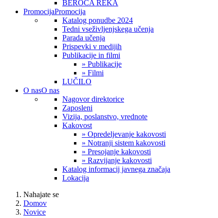
BEROČA REKA
Promocija
Promocija
Katalog ponudbe 2024
Tedni vseživljenjskega učenja
Parada učenja
Prispevki v medijih
Publikacije in filmi
» Publikacije
» Filmi
LUČILO
O nas
O nas
Nagovor direktorice
Zaposleni
Vizija, poslanstvo, vrednote
Kakovost
» Opredeljevanje kakovosti
» Notranji sistem kakovosti
» Presojanje kakovosti
» Razvijanje kakovosti
Katalog informacij javnega značaja
Lokacija
Nahajate se
Domov
Novice