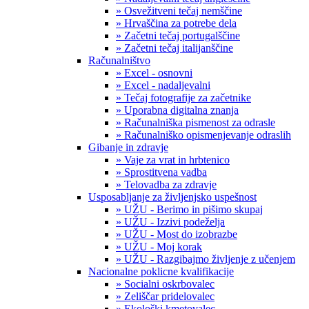
» Osvežitveni tečaj nemščine
» Hrvaščina za potrebe dela
» Začetni tečaj portugalščine
» Začetni tečaj italijanščine
Računalništvo
» Excel - osnovni
» Excel - nadaljevalni
» Tečaj fotografije za začetnike
» Uporabna digitalna znanja
» Računalniška pismenost za odrasle
» Računalniško opismenjevanje odraslih
Gibanje in zdravje
» Vaje za vrat in hrbtenico
» Sprostitvena vadba
» Telovadba za zdravje
Usposabljanje za življenjsko uspešnost
» UŽU - Berimo in pišimo skupaj
» UŽU - Izzivi podeželja
» UŽU - Most do izobrazbe
» UŽU - Moj korak
» UŽU - Razgibajmo življenje z učenjem
Nacionalne poklicne kvalifikacije
» Socialni oskrbovalec
» Zeliščar pridelovalec
» Ekološki kmetovalec