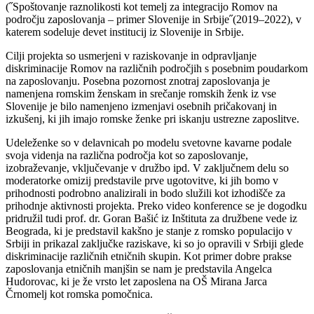
(˝Spoštovanje raznolikosti kot temelj za integracijo Romov na
področju zaposlovanja – primer Slovenije in Srbije˝(2019–2022), v
katerem sodeluje devet institucij iz Slovenije in Srbije.
Cilji projekta so usmerjeni v raziskovanje in odpravljanje
diskriminacije Romov na različnih področjih s posebnim poudarkom
na zaposlovanju. Posebna pozornost znotraj zaposlovanja je
namenjena romskim ženskam in srečanje romskih ženk iz vse
Slovenije je bilo namenjeno izmenjavi osebnih pričakovanj in
izkušenj, ki jih imajo romske ženke pri iskanju ustrezne zaposlitve.
Udeleženke so v delavnicah po modelu svetovne kavarne podale
svoja videnja na različna področja kot so zaposlovanje,
izobraževanje, vključevanje v družbo ipd. V zaključnem delu so
moderatorke omizij predstavile prve ugotovitve, ki jih bomo v
prihodnosti podrobno analizirali in bodo služili kot izhodišče za
prihodnje aktivnosti projekta. Preko video konference se je dogodku
pridružil tudi prof. dr. Goran Bašić iz Inštituta za družbene vede iz
Beograda, ki je predstavil kakšno je stanje z romsko populacijo v
Srbiji in prikazal zaključke raziskave, ki so jo opravili v Srbiji glede
diskriminacije različnih etničnih skupin. Kot primer dobre prakse
zaposlovanja etničnih manjšin se nam je predstavila Angelca
Hudorovac, ki je že vrsto let zaposlena na OŠ Mirana Jarca
Črnomelj kot romska pomočnica.