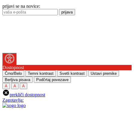
prijavi se na novice:
prijava
Dostopnost
Črno/Belo
Temni kontrast
Svetli kontrast
Ustavi premike
Berljiva pisava
Podčrtaj povezave
A
A
A
prekliči dostopnost
Zagotavlja: