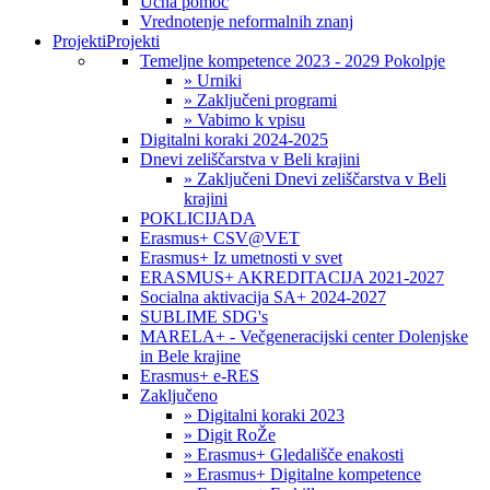
Učna pomoč
Vrednotenje neformalnih znanj
Projekti
Projekti
Temeljne kompetence 2023 - 2029 Pokolpje
» Urniki
» Zaključeni programi
» Vabimo k vpisu
Digitalni koraki 2024-2025
Dnevi zeliščarstva v Beli krajini
» Zaključeni Dnevi zeliščarstva v Beli
krajini
POKLICIJADA
Erasmus+ CSV@VET
Erasmus+ Iz umetnosti v svet
ERASMUS+ AKREDITACIJA 2021-2027
Socialna aktivacija SA+ 2024-2027
SUBLIME SDG's
MARELA+ - Večgeneracijski center Dolenjske
in Bele krajine
Erasmus+ e-RES
Zaključeno
» Digitalni koraki 2023
» Digit RoŽe
» Erasmus+ Gledališče enakosti
» Erasmus+ Digitalne kompetence