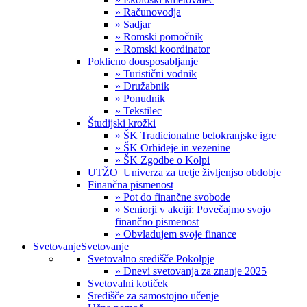
» Računovodja
» Sadjar
» Romski pomočnik
» Romski koordinator
Poklicno dousposabljanje
» Turistični vodnik
» Družabnik
» Ponudnik
» Tekstilec
Študijski krožki
» ŠK Tradicionalne belokranjske igre
» ŠK Orhideje in vezenine
» ŠK Zgodbe o Kolpi
UTŽO_Univerza za tretje življenjso obdobje
Finančna pismenost
» Pot do finančne svobode
» Seniorji v akciji: Povečajmo svojo
finančno pismenost
» Obvladujem svoje finance
Svetovanje
Svetovanje
Svetovalno središče Pokolpje
» Dnevi svetovanja za znanje 2025
Svetovalni kotiček
Središče za samostojno učenje