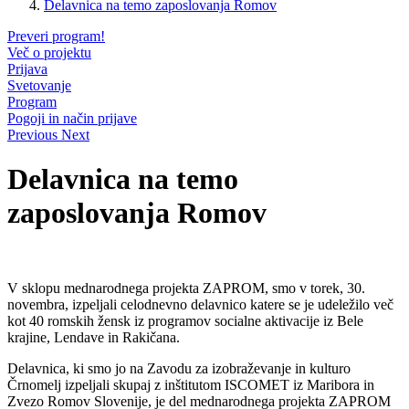
Delavnica na temo zaposlovanja Romov
Preveri program!
Več o projektu
Prijava
Svetovanje
Program
Pogoji in način prijave
Previous
Next
Delavnica na temo
zaposlovanja Romov
V sklopu mednarodnega projekta ZAPROM, smo v torek, 30.
novembra, izpeljali celodnevno delavnico katere se je udeležilo več
kot 40 romskih žensk iz programov socialne aktivacije iz Bele
krajine, Lendave in Rakičana.
Delavnica, ki smo jo na Zavodu za izobraževanje in kulturo
Črnomelj izpeljali skupaj z inštitutom ISCOMET iz Maribora in
Zvezo Romov Slovenije, je del mednarodnega projekta ZAPROM