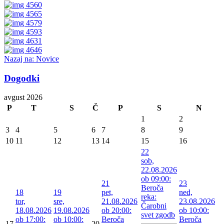
Nazaj na: Novice
Dogodki
avgust 2026
P
T
S
Č
P
S
N
1
2
3
4
5
6
7
8
9
10
11
12
13
14
15
16
22
sob,
22.08.2026
ob 09:00:
21
23
Beroča
18
19
pet,
ned,
reka:
tor,
sre,
21.08.2026
23.08.2026
Čarobni
18.08.2026
19.08.2026
ob 20:00:
ob 10:00:
svet zgodb
ob 17:00:
ob 10:00:
Beroča
Beroča
17
20