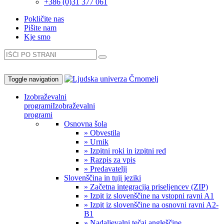
+386 (0)31 377 061
Pokličite nas
Pišite nam
Kje smo
Toggle navigation
Izobraževalni
programi
Izobraževalni
programi
Osnovna šola
» Obvestila
» Urnik
» Izpitni roki in izpitni red
» Razpis za vpis
» Predavatelji
Slovenščina in tuji jeziki
» Začetna integracija priseljencev (ZIP)
» Izpit iz slovenščine na vstopni ravni A1
» Izpit iz slovenščine na osnovni ravni A2-
B1
» Nadaljevalni tečaj angleščine