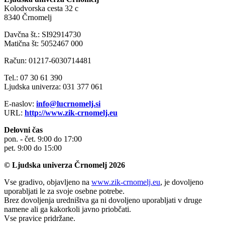
Kolodvorska cesta 32 c
8340 Črnomelj
Davčna št.: SI92914730
Matična št: 5052467 000
Račun: 01217-6030714481
Tel.: 07 30 61 390
Ljudska univerza: 031 377 061
E-naslov:
info@lucrnomelj.si
URL:
http://www.zik-crnomelj.eu
Delovni čas
pon. - čet. 9:00 do 17:00
pet. 9:00 do 15:00
© Ljudska univerza Črnomelj 2026
Vse gradivo, objavljeno na
www.zik-crnomelj.eu
, je dovoljeno
uporabljati le za svoje osebne potrebe.
Brez dovoljenja uredništva ga ni dovoljeno uporabljati v druge
namene ali ga kakorkoli javno priobčati.
Vse pravice pridržane.