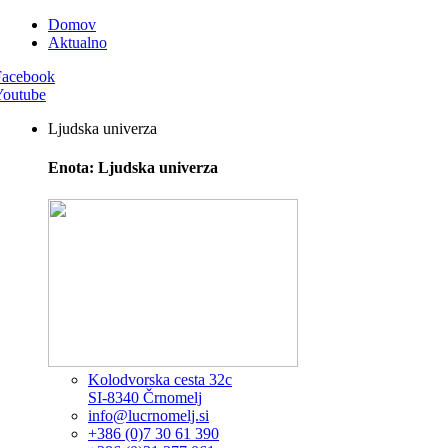
Domov
Aktualno
Facebook
Youtube
Ljudska univerza
Enota: Ljudska univerza
Kolodvorska cesta 32c
SI-8340 Črnomelj
info@lucrnomelj.si
+386 (0)7 30 61 390