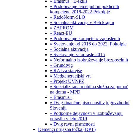
» Erasmus+ E-skills
» Pridobivanje temeljnih in poklicnih
kompetenc 2018-2022 Pokolpje
» RadoNorm-SLO
» Socialna aktivacija v Beli krajini
» ZAPROM
» React-EU
» Pridobivanje kompetenc zaposlenih
» Svetovanje od 2016 do 2022, Pokolpje
» Socialna aktivacija
» Svetovanje za odrasle 2015
» Neformalno izobraževanje brezposelnih
» Grundtvig
» RAI za starejše
» Medgeneracijski vrt
» Projekt UVNPZ
» Specializirana mobilna služba za pomoč
na domu - MPD
» Erasmus+
» Dvig finančne pismenosti v jugovzhodni
Sloveniji
» Podporne dejavnosti v izobraževanju
odraslih v letu 2019
» Dvig ravni pismenosti
Demenci prijazna točka (DPT)