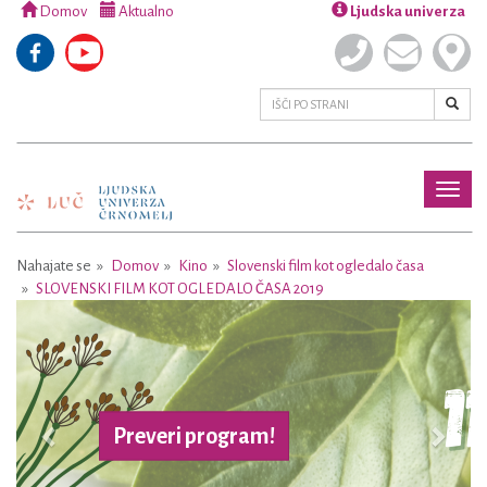
Domov
Aktualno
Ljudska univerza
Toggl
naviga
Nahajate se
Domov
Kino
Slovenski film kot ogledalo časa
SLOVENSKI FILM KOT OGLEDALO ČASA 2019
Previous
Next
Preveri program!