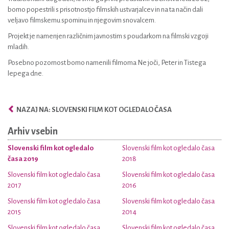
bomo popestrili s prisotnostjo filmskih ustvarjalcev in na ta način dali
veljavo filmskemu spominu in njegovim snovalcem.
Projekt je namenjen različnim javnostim s poudarkom na filmski vzgoji
mladih.
Posebno pozornost bomo namenili filmoma Ne joči, Peter in Tistega
lepega dne.
NAZAJ NA: SLOVENSKI FILM KOT OGLEDALO ČASA
Arhiv vsebin
Slovenski film kot ogledalo
Slovenski film kot ogledalo časa
časa 2019
2018
Slovenski film kot ogledalo časa
Slovenski film kot ogledalo časa
2017
2016
Slovenski film kot ogledalo časa
Slovenski film kot ogledalo časa
2015
2014
Slovenski film kot ogledalo časa
Slovenski film kot ogledalo časa