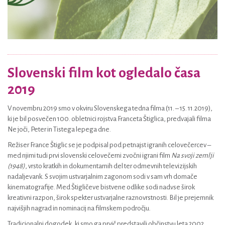
Slovenski film kot ogledalo časa
2019
V novembru 2019 smo v okviru Slovenskega tedna filma (11. – 15. 11.2019),
ki je bil posvečen 100. obletnici rojstva Franceta Štiglica, predvajali filma
Ne joči, Peter in Tistega lepega dne.
Režiser France Štiglic se je podpisal pod petnajst igranih celovečercev –
med njimi tudi prvi slovenski celovečerni zvočni igrani film
Na svoji zemlji
(1948)
, vrsto kratkih in dokumentarnih del ter odmevnih televizijskih
nadaljevank. S svojim ustvarjalnim zagonom sodi v sam vrh domače
kinematografije. Med Štigličeve bistvene odlike sodi nadvse širok
kreativni razpon, širok spekter ustvarjalne raznovrstnosti. Bil je prejemnik
najvišjih nagrad in nominacij na filmskem področju.
Tradicionalni dogodek, ki smo ga prvič predstavili občinstvu leta 2002,