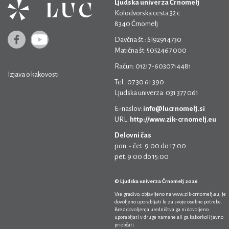
Ljudska univerza Črnomelj
Kolodvorska cesta 32 c
8340 Črnomelj
Davčna št.: SI92914730
Matična št: 5052467 000
Račun: 01217-6030714481
Izjava o kakovosti
Tel.: 07 30 61 390
Ljudska univerza: 031 377 061
E-naslov:
info@lucrnomelj.si
URL:
http://www.zik-crnomelj.eu
Delovni čas
pon. - čet. 9:00 do 17:00
pet. 9:00 do 15:00
© Ljudska univerza Črnomelj 2026
Vse gradivo, objavljeno na
www.zik-crnomelj.eu
, je
dovoljeno uporabljati le za svoje osebne potrebe.
Brez dovoljenja uredništva ga ni dovoljeno
uporabljati v druge namene ali ga kakorkoli javno
priobčati.