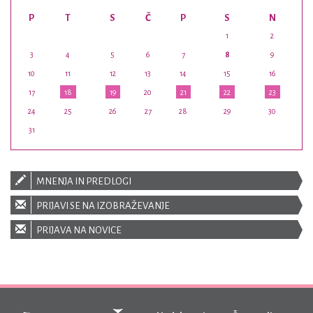
P
T
S
Č
P
S
N
1
2
3
4
5
6
7
8
9
10
11
12
13
14
15
16
17
18
19
20
21
22
23
24
25
26
27
28
29
30
31
MNENJA IN PREDLOGI
PRIJAVI SE NA IZOBRAŽEVANJE
PRIJAVA NA NOVICE