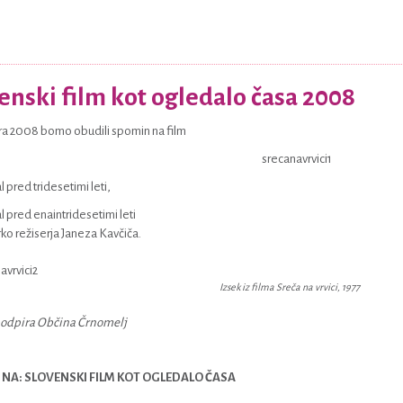
enski film kot ogledalo časa 2008
 2008 bomo obudili spomin na film
al pred tridesetimi leti,
al pred enaintridesetimi leti
rko režiserja Janeza Kavčiča.
Izsek iz filma Sreča na vrvici, 1977
podpira Občina Črnomelj
NA: SLOVENSKI FILM KOT OGLEDALO ČASA