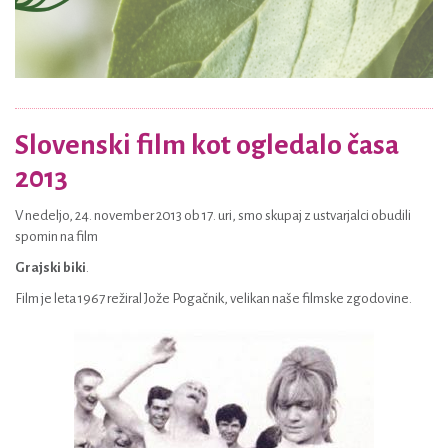
Slovenski film kot ogledalo časa
2013
V nedeljo, 24. november 2013 ob 17. uri, smo skupaj z ustvarjalci obudili
spomin na film
Grajski biki
.
Film je leta 1967 režiral Jože Pogačnik, velikan naše filmske zgodovine.