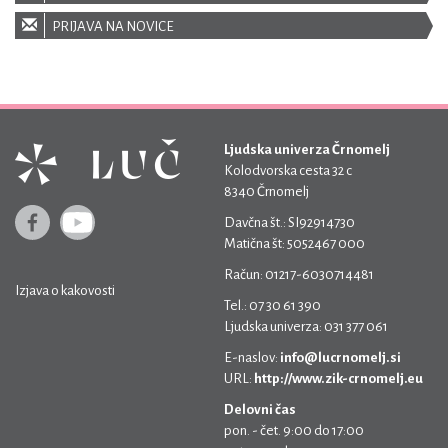
PRIJAVA NA NOVICE
Ljudska univerza Črnomelj
Kolodvorska cesta 32 c
8340 Črnomelj
Davčna št.: SI92914730
Matična št: 5052467 000
Račun: 01217-6030714481
Izjava o kakovosti
Tel.: 07 30 61 390
Ljudska univerza: 031 377 061
E-naslov:
info@lucrnomelj.si
URL:
http://www.zik-crnomelj.eu
Delovni čas
pon. - čet. 9:00 do 17:00