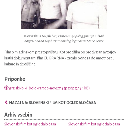
Izsek iz filma Grajski biki, v katerem je poleg galerije mladih
odigral eno od svojih izjemnih vlog legendarni Stane Sever.
Film o mladinskem prestopništvu. Kot predfilm bo predvajan avtorjev
kratki dokumentarni film CUKRARNA - zrcalo odnosa do umetnosti,
kulture in dediščine.
Priponke
grajski-biki_belokranjec-nov2013.jpg (jpg; 154 kB)
NAZAJ NA: SLOVENSKI FILM KOT OGLEDALO ČASA
Arhiv vsebin
Slovenski film kot ogledalo časa
Slovenski film kot ogledalo časa