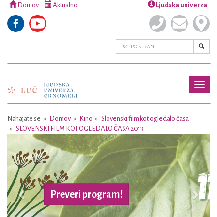
Domov
Aktualno
Ljudska univerza
Toggl
naviga
Nahajate se
Domov
Kino
Slovenski film kot ogledalo časa
SLOVENSKI FILM KOT OGLEDALO ČASA 2013
Previous
Next
Preveri program!