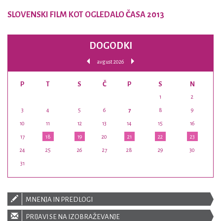
SLOVENSKI FILM KOT OGLEDALO ČASA 2013
DOGODKI
avgust 2026
P
T
S
Č
P
S
N
1
2
3
4
5
6
7
8
9
10
11
12
13
14
15
16
17
18
19
20
21
22
23
24
25
26
27
28
29
30
31
MNENJA IN PREDLOGI
PRIJAVI SE NA IZOBRAŽEVANJE