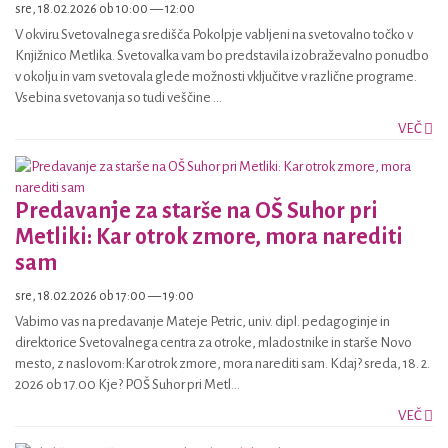
sre, 18.02.2026 ob 10:00 — 12:00
V okviru Svetovalnega središča Pokolpje vabljeni na svetovalno točko v
Knjižnico Metlika. Svetovalka vam bo predstavila izobraževalno ponudbo
v okolju in vam svetovala glede možnosti vključitve v različne programe.
Vsebina svetovanja so tudi veščine ...
VEČ
Predavanje za starše na OŠ Suhor pri
Metliki: Kar otrok zmore, mora narediti
sam
sre, 18.02.2026 ob 17:00 — 19:00
Vabimo vas na predavanje Mateje Petric, univ. dipl. pedagoginje in
direktorice Svetovalnega centra za otroke, mladostnike in starše Novo
mesto, z naslovom:Kar otrok zmore, mora narediti sam. Kdaj? sreda, 18. 2.
2026 ob 17.00 Kje? POŠ Suhor pri Metl...
VEČ