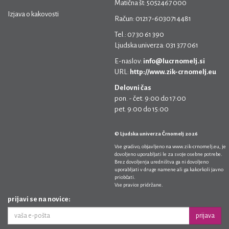
Matična št: 5052467 000
Izjava o kakovosti
Račun: 01217-6030714481
Tel.: 07 30 61 390
Ljudska univerza: 031 377 061
E-naslov:
info@lucrnomelj.si
URL:
http://www.zik-crnomelj.eu
Delovni čas
pon. - čet. 9:00 do 17:00
pet. 9:00 do 15:00
© Ljudska univerza Črnomelj 2026
Vse gradivo, objavljeno na
www.zik-crnomelj.eu
, je
dovoljeno uporabljati le za svoje osebne potrebe.
Brez dovoljenja uredništva ga ni dovoljeno
uporabljati v druge namene ali ga kakorkoli javno
priobčati.
Vse pravice pridržane.
prijavi se na novice:
prijava