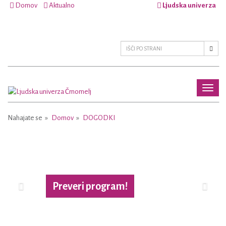
Domov
Aktualno
Ljudska univerza
Toggl
naviga
Nahajate se
Domov
DOGODKI
Previous
Next
Preveri program!