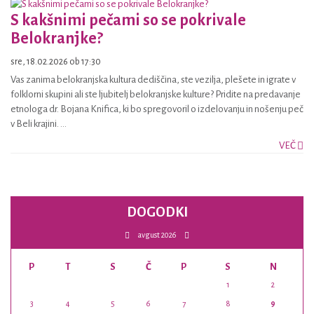
S kakšnimi pečami so se pokrivale
Belokranjke?
sre, 18.02.2026 ob 17:30
Vas zanima belokranjska kultura dediščina, ste vezilja, plešete in igrate v
folklorni skupini ali ste ljubitelj belokranjske kulture? Pridite na predavanje
etnologa dr. Bojana Knifica, ki bo spregovoril o izdelovanju in nošenju peč
v Beli krajini. ...
VEČ
DOGODKI
avgust 2026
P
T
S
Č
P
S
N
1
2
3
4
5
6
7
8
9