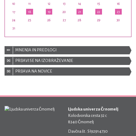
10
11
12
13
14
15
16
17
18
19
20
21
22
23
24
25
26
27
28
29
30
31
MNENJA IN PREDLOGI
PRIJAVI SE NA IZOBRAŽEVANJE
PRIJAVA NA NOVICE
Ljudska univerza Črnomelj
Kolodvorska cesta 32 c
8340 Črnomelj
Davčna št.: SI92914730