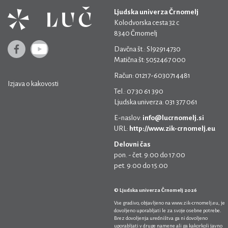
Ljudska univerza Črnomelj
Kolodvorska cesta 32 c
8340 Črnomelj
Davčna št.: SI92914730
Matična št: 5052467 000
Račun: 01217-6030714481
Izjava o kakovosti
Tel.: 07 30 61 390
Ljudska univerza: 031 377 061
E-naslov:
info@lucrnomelj.si
URL:
http://www.zik-crnomelj.eu
Delovni čas
pon. - čet. 9:00 do 17:00
pet. 9:00 do 15:00
© Ljudska univerza Črnomelj 2026
Vse gradivo, objavljeno na
www.zik-crnomelj.eu
, je
dovoljeno uporabljati le za svoje osebne potrebe.
Brez dovoljenja uredništva ga ni dovoljeno
uporabljati v druge namene ali ga kakorkoli javno