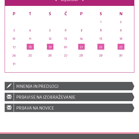
P
T
S
Č
P
S
N
1
2
3
4
5
6
7
8
9
10
11
12
13
14
15
16
17
18
19
20
21
22
23
24
25
26
27
28
29
30
31
MNENJA IN PREDLOGI
PRIJAVI SE NA IZOBRAŽEVANJE
PRIJAVA NA NOVICE