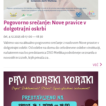
Pogovorno srečanje: Nove pravice v
dolgotrajni oskrbi
čet, 4.12.2025 ob 17:00 — 18:30
Vabimo vas na aktualno pogovorno srečanje z naslovom Nove pravice v
dolgotrajni oskrbi: Od oskrbe na domu do celodnevne oskrbe v instituciji,
na katerem nas bo predstavnica DSO Metlika podrobneje seznanila o
novostih in izzivih, ki jih prinaša za...
VEČ