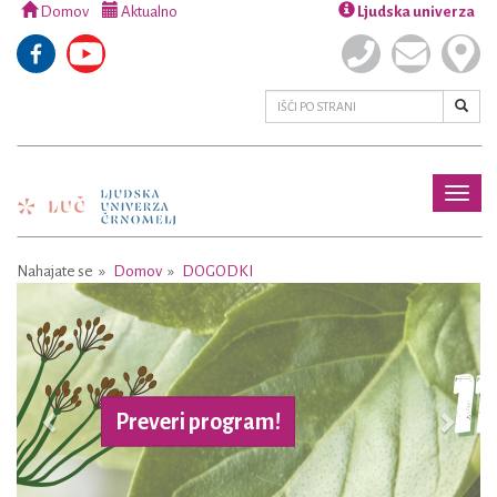
Domov
Aktualno
Ljudska univerza
Toggl
naviga
Nahajate se
Domov
DOGODKI
Previous
Next
Preveri program!