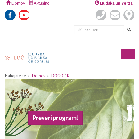
Domov
Aktualno
Ljudska univerza
Toggl
naviga
Nahajate se
Domov
DOGODKI
Previous
Next
Preveri program!