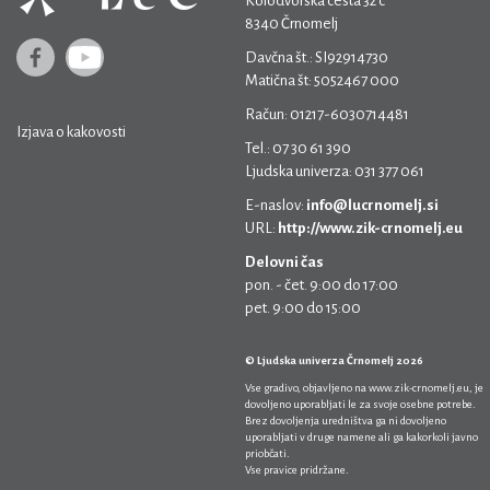
Kolodvorska cesta 32 c
8340 Črnomelj
Davčna št.: SI92914730
Matična št: 5052467 000
Račun: 01217-6030714481
Izjava o kakovosti
Tel.: 07 30 61 390
Ljudska univerza: 031 377 061
E-naslov:
info@lucrnomelj.si
URL:
http://www.zik-crnomelj.eu
Delovni čas
pon. - čet. 9:00 do 17:00
pet. 9:00 do 15:00
© Ljudska univerza Črnomelj 2026
Vse gradivo, objavljeno na
www.zik-crnomelj.eu
, je
dovoljeno uporabljati le za svoje osebne potrebe.
Brez dovoljenja uredništva ga ni dovoljeno
uporabljati v druge namene ali ga kakorkoli javno
priobčati.
Vse pravice pridržane.