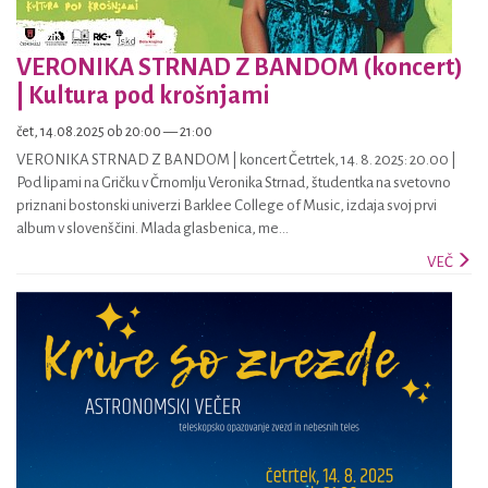
VERONIKA STRNAD Z BANDOM (koncert)
| Kultura pod krošnjami
čet, 14.08.2025 ob 20:00 — 21:00
VERONIKA STRNAD Z BANDOM | koncert Četrtek, 14. 8. 2025: 20.00 |
Pod lipami na Gričku v Črnomlju Veronika Strnad, študentka na svetovno
priznani bostonski univerzi Barklee College of Music, izdaja svoj prvi
album v slovenščini. Mlada glasbenica, me...
VEČ