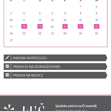
P
T
S
Č
P
S
N
1
2
3
4
5
6
7
8
9
10
11
12
13
14
15
16
17
18
19
20
21
22
23
24
25
26
27
28
29
30
31
MNENJA IN PREDLOGI
PRIJAVI SE NA IZOBRAŽEVANJE
PRIJAVA NA NOVICE
Ljudska univerza Črnomelj