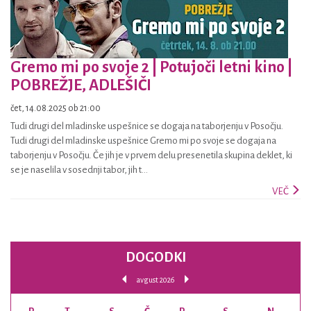
Gremo mi po svoje 2 | Potujoči letni kino |
POBREŽJE, ADLEŠIČI
čet, 14.08.2025 ob 21:00
Tudi drugi del mladinske uspešnice se dogaja na taborjenju v Posočju.
Tudi drugi del mladinske uspešnice Gremo mi po svoje se dogaja na
taborjenju v Posočju. Če jih je v prvem delu presenetila skupina deklet, ki
se je naselila v sosednji tabor, jih t...
VEČ
DOGODKI
avgust 2026