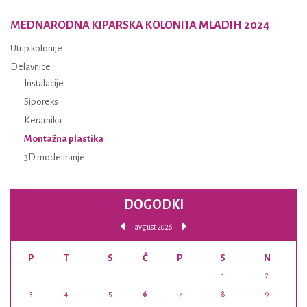
MEDNARODNA KIPARSKA KOLONIJA MLADIH 2024
Utrip kolonije
Delavnice
Instalacije
Siporeks
Keramika
Montažna plastika
3D modeliranje
DOGODKI
avgust 2026
P
T
S
Č
P
S
N
1
2
3
4
5
6
7
8
9