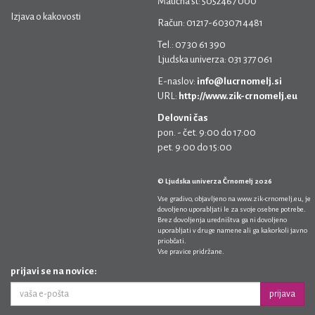
Matična št: 5052467 000
Izjava o kakovosti
Račun: 01217-6030714481
Tel.: 07 30 61 390
Ljudska univerza: 031 377 061
E-naslov:
info@lucrnomelj.si
URL:
http://www.zik-crnomelj.eu
Delovni čas
pon. - čet. 9:00 do 17:00
pet. 9:00 do 15:00
© Ljudska univerza Črnomelj 2026
Vse gradivo, objavljeno na
www.zik-crnomelj.eu
, je
dovoljeno uporabljati le za svoje osebne potrebe.
Brez dovoljenja uredništva ga ni dovoljeno
uporabljati v druge namene ali ga kakorkoli javno
priobčati.
Vse pravice pridržane.
prijavi se na novice:
prijava