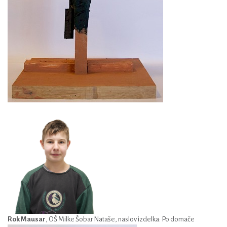
Rok Mausar
, OŠ Milke Šobar Nataše, naslov izdelka: Po domače