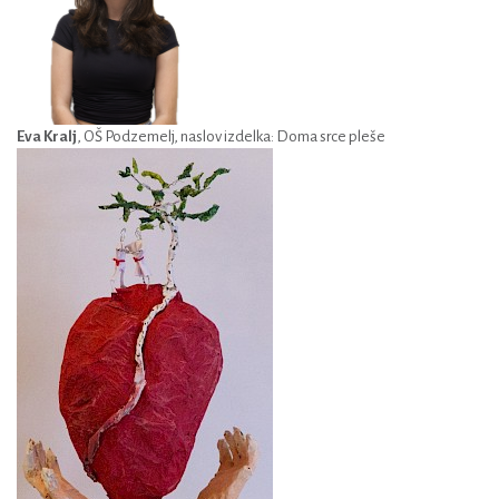
Eva Kralj
, OŠ Podzemelj, naslov izdelka: Doma srce pleše