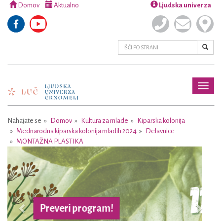
Domov
Aktualno
Ljudska univerza
Toggl
naviga
Nahajate se
Domov
Kultura za mlade
Kiparska kolonija
Mednarodna kiparska kolonija mladih 2024
Delavnice
MONTAŽNA PLASTIKA
Previous
Next