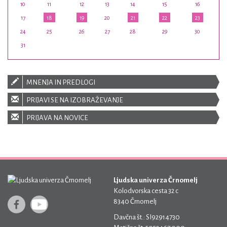
10
11
12
13
14
15
16
17
18
19
20
21
22
23
24
25
26
27
28
29
30
31
MNENJA IN PREDLOGI
PRIJAVI SE NA IZOBRAŽEVANJE
PRIJAVA NA NOVICE
Ljudska univerza Črnomelj
Kolodvorska cesta 32 c
8340 Črnomelj
Davčna št.: SI92914730