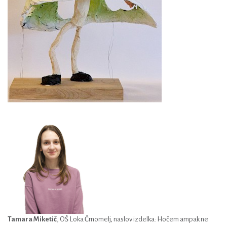
Tamara Miketič
, OŠ Loka Črnomelj, naslov izdelka: Hočem ampak ne