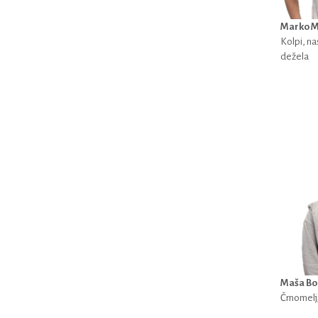
Marko M
Kolpi, na
dežela
Maša Bo
Črnomelj,