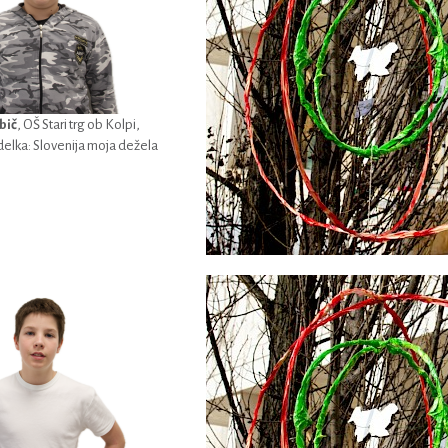
bič
, OŠ Stari trg ob Kolpi,
delka: Slovenija moja dežela