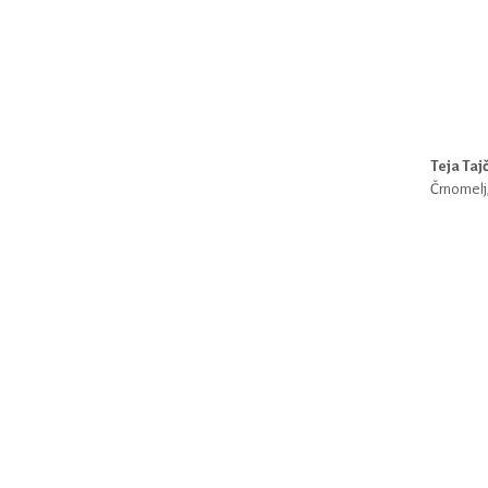
Teja Ta
Črnomelj,