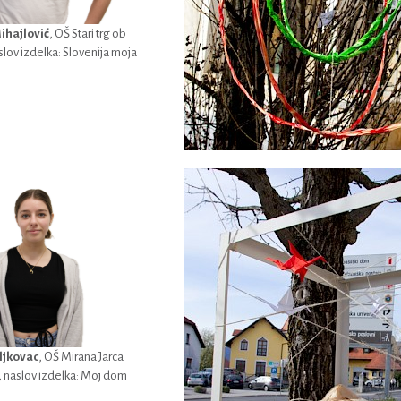
ihajlović
, OŠ Stari trg ob
slov izdelka: Slovenija moja
ljkovac
, OŠ Mirana Jarca
 naslov izdelka: Moj dom