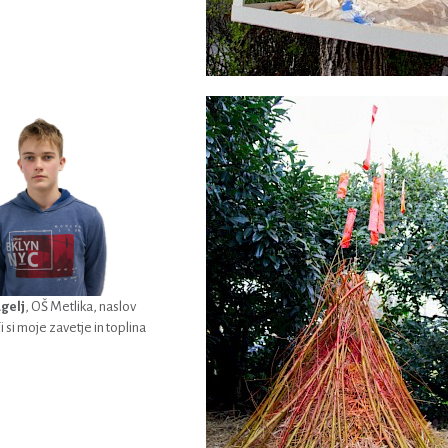
gelj
, OŠ Metlika, naslov
i si moje zavetje in toplina