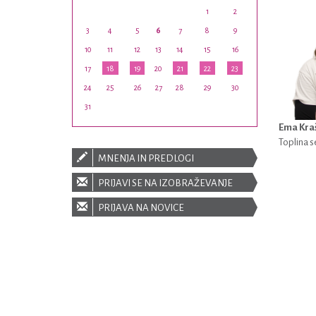
1
2
3
4
5
6
7
8
9
10
11
12
13
14
15
16
17
18
19
20
21
22
23
24
25
26
27
28
29
30
31
Ema Kra
Toplina 
MNENJA IN PREDLOGI
PRIJAVI SE NA IZOBRAŽEVANJE
PRIJAVA NA NOVICE