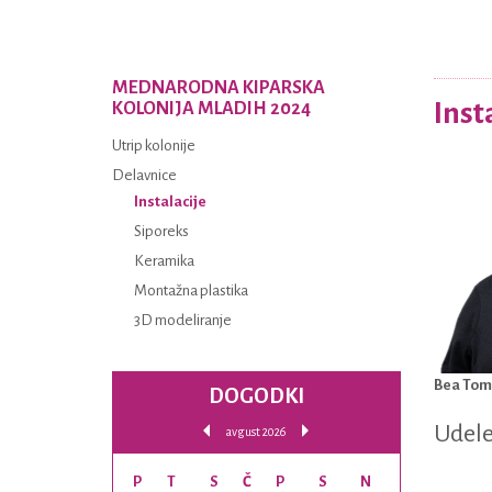
MEDNARODNA KIPARSKA
Inst
KOLONIJA MLADIH 2024
Utrip kolonije
Delavnice
Instalacije
Siporeks
Keramika
Montažna plastika
3D modeliranje
Bea Tom
DOGODKI
Udele
avgust 2026
P
T
S
Č
P
S
N