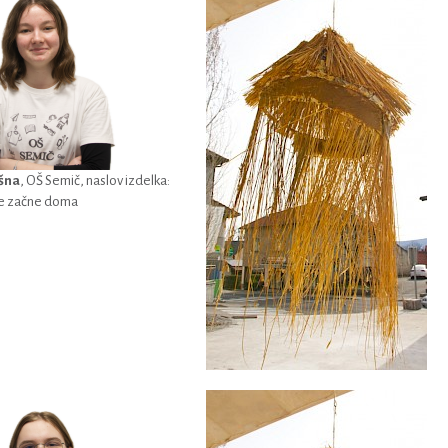
šna
, OŠ Semič, naslov izdelka:
se začne doma