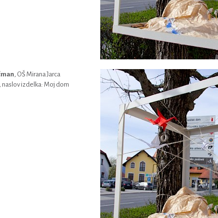
jčman
, OŠ Mirana Jarca
 naslov izdelka: Moj dom