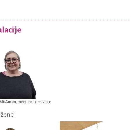
alacije
šič Amon
, mentorica delavnice
ženci