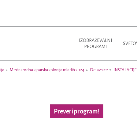
IZOBRAŽEVALNI
SVETO
PROGRAMI
ija
Mednarodna kiparska kolonija mladih 2024
Delavnice
INSTALACIJE
Več o projektu