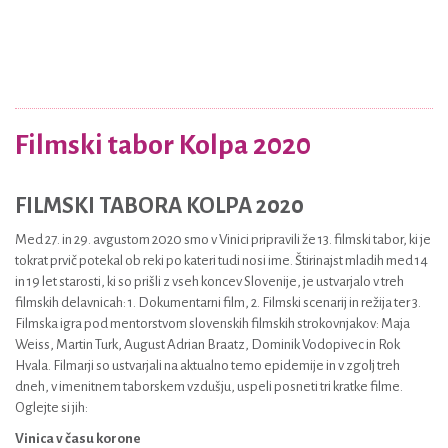
Filmski tabor Kolpa 2020
FILMSKI TABORA KOLPA 2020
Med 27. in 29. avgustom 2020 smo v Vinici pripravili že 13. filmski tabor, ki je
tokrat prvič potekal ob reki po kateri tudi nosi ime. Štirinajst mladih med 14
in 19 let starosti, ki so prišli z vseh koncev Slovenije, je ustvarjalo v treh
filmskih delavnicah: 1. Dokumentarni film, 2. Filmski scenarij in režija ter 3.
Filmska igra pod mentorstvom slovenskih filmskih strokovnjakov: Maja
Weiss, Martin Turk, August Adrian Braatz, Dominik Vodopivec in Rok
Hvala. Filmarji so ustvarjali na aktualno temo epidemije in v zgolj treh
dneh, v imenitnem taborskem vzdušju, uspeli posneti tri kratke filme.
Oglejte si jih:
Vinica v času korone