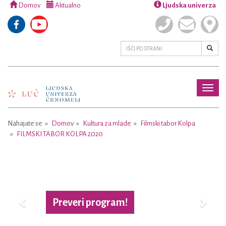
Domov
Aktualno
Ljudska univerza
Toggl
naviga
Nahajate se
Domov
Kultura za mlade
Filmski tabor Kolpa
FILMSKI TABOR KOLPA 2020
Previous
Next
gram!
Več o pr