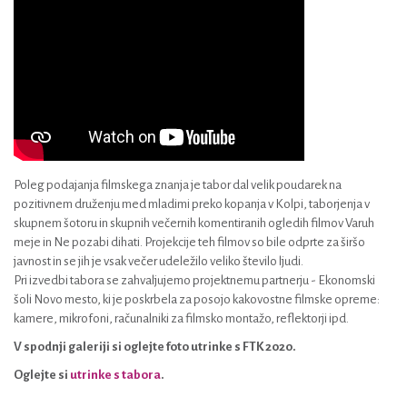
Poleg podajanja filmskega znanja je tabor dal velik poudarek na
pozitivnem druženju med mladimi preko kopanja v Kolpi, taborjenja v
skupnem šotoru in skupnih večernih komentiranih ogledih filmov Varuh
meje in Ne pozabi dihati. Projekcije teh filmov so bile odprte za širšo
javnost in se jih je vsak večer udeležilo veliko število ljudi.
Pri izvedbi tabora se zahvaljujemo projektnemu partnerju - Ekonomski
šoli Novo mesto, ki je poskrbela za posojo kakovostne filmske opreme:
kamere, mikrofoni, računalniki za filmsko montažo, reflektorji ipd.
V spodnji galeriji si oglejte foto utrinke s FTK 2020.
Oglejte si
utrinke s tabora
.