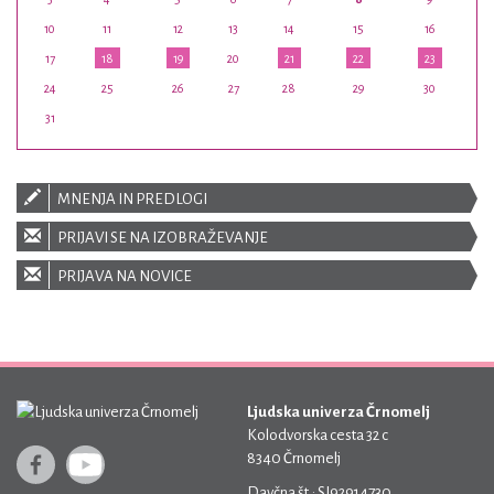
10
11
12
13
14
15
16
17
18
19
20
21
22
23
24
25
26
27
28
29
30
31
MNENJA IN PREDLOGI
PRIJAVI SE NA IZOBRAŽEVANJE
PRIJAVA NA NOVICE
Ljudska univerza Črnomelj
Kolodvorska cesta 32 c
8340 Črnomelj
Davčna št.: SI92914730