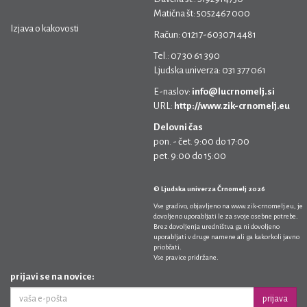
Matična št: 5052467 000
Izjava o kakovosti
Račun: 01217-6030714481
Tel.: 07 30 61 390
Ljudska univerza: 031 377 061
E-naslov:
info@lucrnomelj.si
URL:
http://www.zik-crnomelj.eu
Delovni čas
pon. - čet. 9:00 do 17:00
pet. 9:00 do 15:00
© Ljudska univerza Črnomelj 2026
Vse gradivo, objavljeno na
www.zik-crnomelj.eu
, je
dovoljeno uporabljati le za svoje osebne potrebe.
Brez dovoljenja uredništva ga ni dovoljeno
uporabljati v druge namene ali ga kakorkoli javno
priobčati.
Vse pravice pridržane.
prijavi se na novice:
prijava