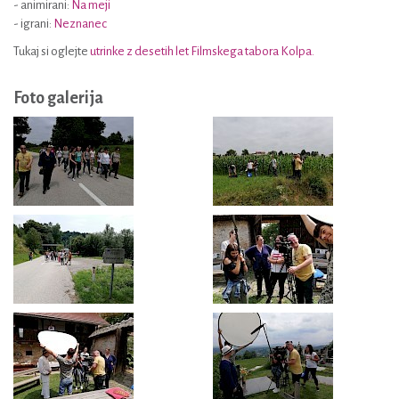
- animirani:
Na meji
- igrani:
Neznanec
Tukaj si oglejte
utrinke z desetih let Filmskega tabora Kolpa.
Foto galerija