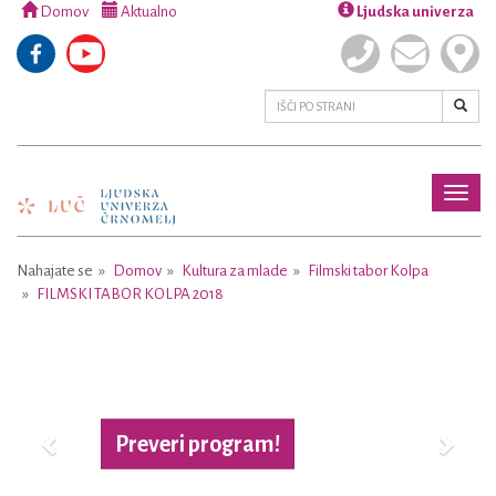
Domov
Aktualno
Ljudska univerza
Toggl
naviga
Nahajate se
Domov
Kultura za mlade
Filmski tabor Kolpa
FILMSKI TABOR KOLPA 2018
Previous
Next
Preveri program!