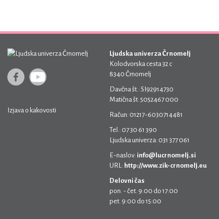
Ljudska univerza Črnomelj
Kolodvorska cesta 32 c
8340 Črnomelj
Davčna št.: SI92914730
Matična št: 5052467 000
Izjava o kakovosti
Račun: 01217-6030714481
Tel.: 07 30 61 390
Ljudska univerza: 031 377 061
E-naslov:
info@lucrnomelj.si
URL:
http://www.zik-crnomelj.eu
Delovni čas
pon. - čet. 9:00 do 17:00
pet. 9:00 do 15:00