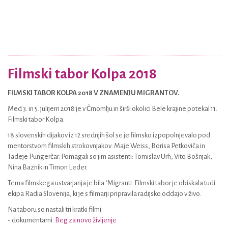
Filmski tabor Kolpa 2018
FILMSKI TABOR KOLPA 2018 V ZNAMENJU MIGRANTOV.
Med 3. in 5. julijem 2018 je v Črnomlju in širši okolici Bele krajine potekal 11.
Filmski tabor Kolpa.
18 slovenskih dijakov iz 12 srednjih šol se je filmsko izpopolnjevalo pod
mentorstvom filmskih strokovnjakov: Maje Weiss, Borisa Petkoviča in
Tadeje Pungerčar. Pomagali so jim asistenti: Tomislav Urh, Vito Bošnjak,
Nina Baznik in Timon Leder.
Tema filmskega ustvarjanja je bila "Migranti. Filmski tabor je obiskala tudi
ekipa Radia Slovenija, ki je s filmarji pripravila radijsko oddajo v živo.
Na taboru so nastali tri kratki filmi:
- dokumentarni:
Beg za novo življenje