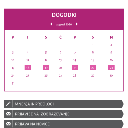
DOGODKI
avgust 2026
P
T
S
Č
P
S
N
1
2
3
4
5
6
7
8
9
10
11
12
13
14
15
16
17
18
19
20
21
22
23
24
25
26
27
28
29
30
31
MNENJA IN PREDLOGI
PRIJAVI SE NA IZOBRAŽEVANJE
PRIJAVA NA NOVICE