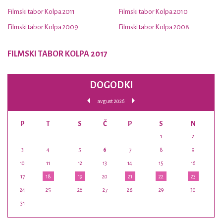
Filmski tabor Kolpa 2011
Filmski tabor Kolpa 2010
Filmski tabor Kolpa 2009
Filmski tabor Kolpa 2008
FILMSKI TABOR KOLPA 2017
DOGODKI
avgust 2026
P
T
S
Č
P
S
N
1
2
3
4
5
6
7
8
9
10
11
12
13
14
15
16
17
18
19
20
21
22
23
24
25
26
27
28
29
30
31