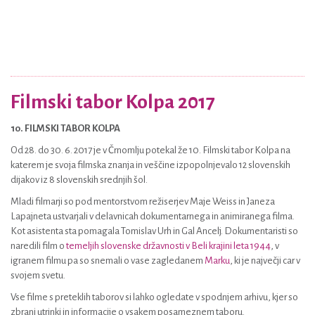
Filmski tabor Kolpa 2017
10. FILMSKI TABOR KOLPA
Od 28. do 30. 6. 2017 je v Črnomlju potekal že 10. Filmski tabor Kolpa na
katerem je svoja filmska znanja in veščine izpopolnjevalo 12 slovenskih
dijakov iz 8 slovenskih srednjih šol.
Mladi filmarji so pod mentorstvom režiserjev Maje Weiss in Janeza
Lapajneta ustvarjali v delavnicah dokumentarnega in animiranega filma.
Kot asistenta sta pomagala Tomislav Urh in Gal Ancelj. Dokumentaristi so
naredili film o
temeljih slovenske državnosti v Beli krajini leta 1944
, v
igranem filmu pa so snemali o vase zagledanem
Marku
, ki je največji car v
svojem svetu.
Vse filme s preteklih taborov si lahko ogledate v spodnjem arhivu, kjer so
zbrani utrinki in informacije o vsakem posameznem taboru.