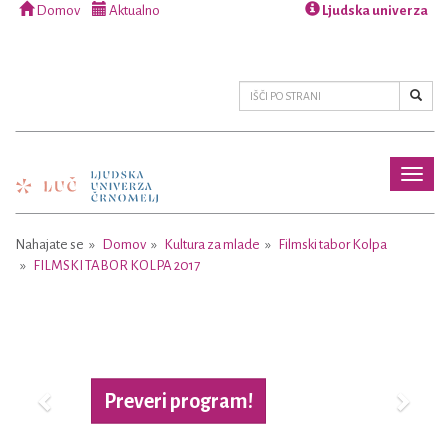
Domov
Aktualno
Ljudska univerza
Toggl
naviga
Nahajate se
Domov
Kultura za mlade
Filmski tabor Kolpa
FILMSKI TABOR KOLPA 2017
Previous
Next
Preveri program!