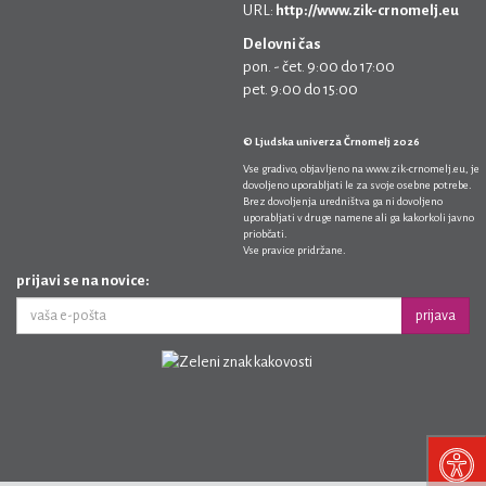
URL:
http://www.zik-crnomelj.eu
Delovni čas
pon. - čet. 9:00 do 17:00
pet. 9:00 do 15:00
© Ljudska univerza Črnomelj 2026
Vse gradivo, objavljeno na
www.zik-crnomelj.eu
, je
dovoljeno uporabljati le za svoje osebne potrebe.
Brez dovoljenja uredništva ga ni dovoljeno
uporabljati v druge namene ali ga kakorkoli javno
priobčati.
Vse pravice pridržane.
prijavi se na novice:
prijava