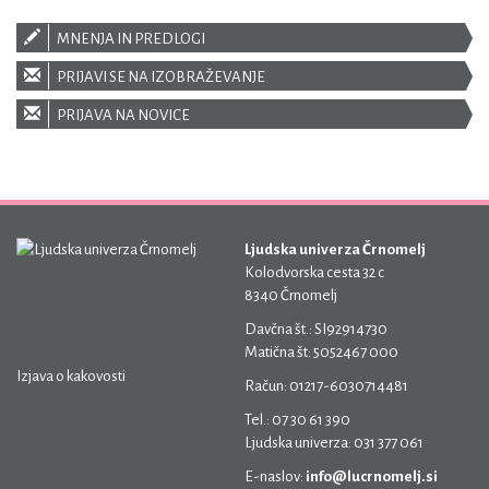
MNENJA IN PREDLOGI
PRIJAVI SE NA IZOBRAŽEVANJE
PRIJAVA NA NOVICE
Ljudska univerza Črnomelj
Kolodvorska cesta 32 c
8340 Črnomelj
Davčna št.: SI92914730
Matična št: 5052467 000
Izjava o kakovosti
Račun: 01217-6030714481
Tel.: 07 30 61 390
Ljudska univerza: 031 377 061
E-naslov:
info@lucrnomelj.si