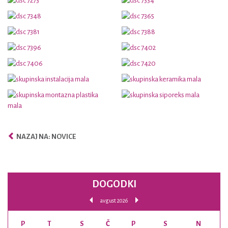
NAZAJ NA: NOVICE
DOGODKI
avgust 2026
P
T
S
Č
P
S
N