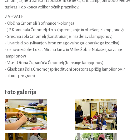
Črnomlja (med trafiko in sodiščem) še nekaj dni. Lampijoni bodo Petrov
trg krasili do konca velikonočnih praznikov.
ZAHVALE:
- Občina Črnomelj (sofinancer kolonije)
- JP Komunala Črnomelj d.o.o. (opremljanje in obešanje lampijonov)
- Srednja šola Črnomelj (konstruiranje in izdelava lampijonov)
- Livartis d.o.o. (vlivanje v bron zmagovalnega kiparskega izdelka)
- osnovne šole: Loka, Mirana Jarca in Milke Šobar Nataše (barvanje
lampijonov)
- Vrtec Otona Župančiča Črnomelj (barvanje lampijonov)
- Glasbena šola Črnomelj (prireditveni prostor za prižig lampijonov in
kulturni program)
Foto galerija