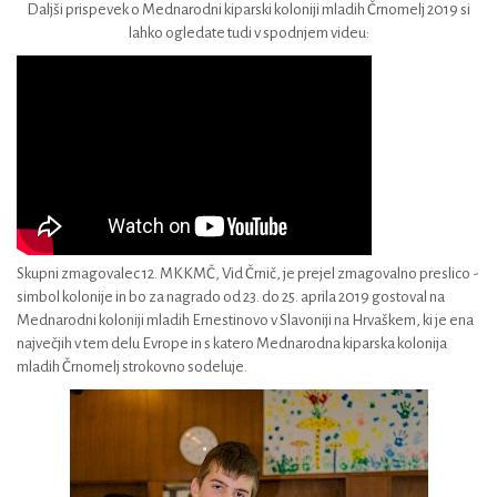
Daljši prispevek o Mednarodni kiparski koloniji mladih Črnomelj 2019 si
lahko ogledate tudi v spodnjem videu:
Skupni zmagovalec 12. MKKMČ, Vid Črnič, je prejel zmagovalno preslico -
simbol kolonije in bo za nagrado od 23. do 25. aprila 2019 gostoval na
Mednarodni koloniji mladih Ernestinovo v Slavoniji na Hrvaškem, ki je ena
največjih v tem delu Evrope in s katero Mednarodna kiparska kolonija
mladih Črnomelj strokovno sodeluje.