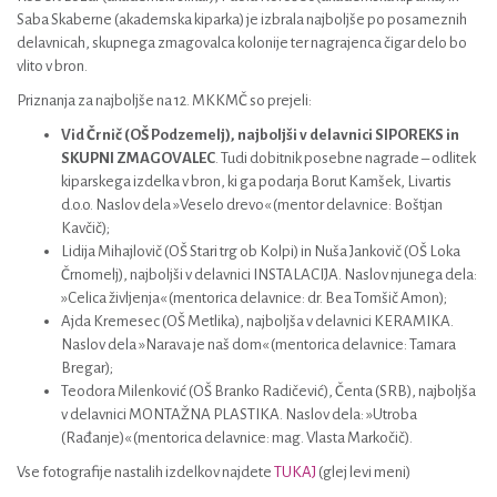
Saba Skaberne (akademska kiparka) je izbrala najboljše po posameznih
delavnicah, skupnega zmagovalca kolonije ter nagrajenca čigar delo bo
vlito v bron.
Priznanja za najboljše na 12. MKKMČ so prejeli:
Vid Črnič (OŠ Podzemelj), najboljši v delavnici SIPOREKS in
SKUPNI ZMAGOVALEC
. Tudi dobitnik posebne nagrade – odlitek
kiparskega izdelka v bron, ki ga podarja Borut Kamšek, Livartis
d.o.o. Naslov dela »Veselo drevo« (mentor delavnice: Boštjan
Kavčič);
Lidija Mihajlovič (OŠ Stari trg ob Kolpi) in Nuša Jankovič (OŠ Loka
Črnomelj), najboljši v delavnici INSTALACIJA. Naslov njunega dela:
»Celica življenja« (mentorica delavnice: dr. Bea Tomšič Amon);
Ajda Kremesec (OŠ Metlika), najboljša v delavnici KERAMIKA.
Naslov dela »Narava je naš dom« (mentorica delavnice: Tamara
Bregar);
Teodora Milenković (OŠ Branko Radičević), Čenta (SRB), najboljša
v delavnici MONTAŽNA PLASTIKA. Naslov dela: »Utroba
(Rađanje)« (mentorica delavnice: mag. Vlasta Markočič).
Vse fotografije nastalih izdelkov najdete
TUKAJ
(glej levi meni)