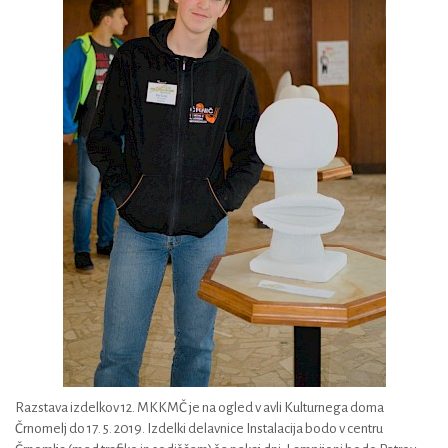
Razstava izdelkov 12. MKKMČ je na ogled v avli Kulturnega doma
Črnomelj do 17. 5. 2019. Izdelki delavnice Instalacija bodo v centru