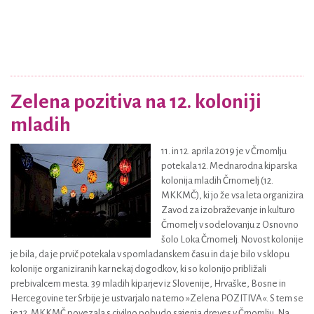
Zelena pozitiva na 12. koloniji
mladih
11. in 12. aprila 2019 je v Črnomlju
potekala 12. Mednarodna kiparska
kolonija mladih Črnomelj (12.
MKKMČ), ki jo že vsa leta organizira
Zavod za izobraževanje in kulturo
Črnomelj v sodelovanju z Osnovno
šolo Loka Črnomelj. Novost kolonije
je bila, da je prvič potekala v spomladanskem času in da je bilo v sklopu
kolonije organiziranih kar nekaj dogodkov, ki so kolonijo približali
prebivalcem mesta. 39 mladih kiparjev iz Slovenije, Hrvaške, Bosne in
Hercegovine ter Srbije je ustvarjalo na temo »Zelena POZITIVA«. S tem se
je 12. MKKMČ povezala s civilno pobudo sajenja dreves v Črnomlju. Na