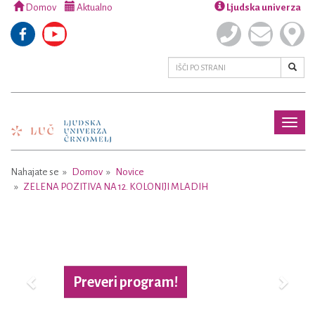
Domov
Aktualno
Ljudska univerza
Toggl
naviga
Nahajate se
Domov
Novice
ZELENA POZITIVA NA 12. KOLONIJI MLADIH
Previous
Next
Več o projektu