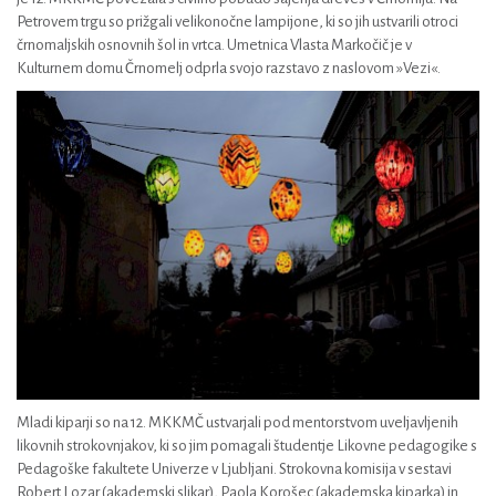
Petrovem trgu so prižgali velikonočne lampijone, ki so jih ustvarili otroci
črnomaljskih osnovnih šol in vrtca. Umetnica Vlasta Markočič je v
Kulturnem domu Črnomelj odprla svojo razstavo z naslovom »Vezi«.
Mladi kiparji so na 12. MKKMČ ustvarjali pod mentorstvom uveljavljenih
likovnih strokovnjakov, ki so jim pomagali študentje Likovne pedagogike s
Pedagoške fakultete Univerze v Ljubljani. Strokovna komisija v sestavi
Robert Lozar (akademski slikar), Paola Korošec (akademska kiparka) in