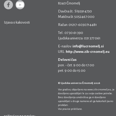
8340 Črnomelj
Davčna št.: SI92914730
Matična št: 5052467 000
Izjava o kakovosti
Račun: 01217-6030714481
Tel.: 07 30 61 390
Ljudska univerza: 031 377 061
E-naslov:
info@lucrnomelj.si
URL:
http://www.zik-crnomelj.eu
Delovni čas
pon. - čet. 9:00 do 17:00
pet. 9:00 do 15:00
© Ljudska univerza Črnomelj 2026
Vse gradivo, objavljeno na
www.zik-crnomelj.eu
, je
dovoljeno uporabljati le za svoje osebne potrebe.
Brez dovoljenja uredništva ga ni dovoljeno
uporabljati v druge namene ali ga kakorkoli javno
priobčati.
Vse pravice pridržane.