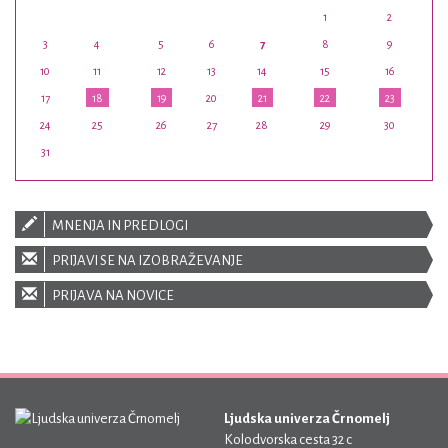
1
2
3
4
5
6
7
8
9
10
11
12
13
14
15
16
17
18
19
20
21
22
23
24
25
26
27
28
29
30
31
MNENJA IN PREDLOGI
PRIJAVI SE NA IZOBRAŽEVANJE
PRIJAVA NA NOVICE
Ljudska univerza Črnomelj
Kolodvorska cesta 32 c