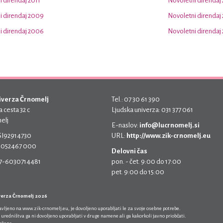
 direndaj 2011
Novoletni direndaj
i direndaj 2009
Novoletni direndaj
i direndaj 2006
Novoletni direndaj
iverza Črnomelj
Tel.: 07 30 61 390
 cesta 32 c
Ljudska univerza: 031 377 061
elj
E-naslov:
info@lucrnomelj.si
 SI92914730
URL:
http://www.zik-crnomelj.eu
 5052467 000
Delovni čas
17-6030714481
pon. - čet. 9:00 do 17:00
pet. 9:00 do 15:00
verza Črnomelj 2026
javljeno na
www.zik-crnomelj.eu
, je dovoljeno uporabljati le za svoje osebne potrebe.
 uredništva ga ni dovoljeno uporabljati v druge namene ali ga kakorkoli javno priobčati.