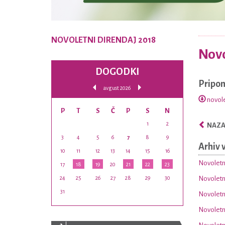
NOVOLETNI DIRENDAJ 2018
Novo
DOGODKI
Pripo
avgust 2026
novole
P
T
S
Č
P
S
N
1
2
NAZAJ
3
4
5
6
7
8
9
Arhiv 
10
11
12
13
14
15
16
Novoletn
17
18
19
20
21
22
23
24
25
26
27
28
29
30
Novoletni
31
Novoletni
Novoletni