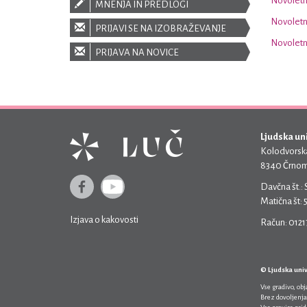
Novoletni
MNENJA IN PREDLOGI
Novoletn
PRIJAVI SE NA IZOBRAŽEVANJE
Novoletn
PRIJAVA NA NOVICE
Ljudska un
Kolodvorska
8340 Črnom
Davčna št.:
Matična št:
Izjava o kakovosti
Račun: 012
© Ljudska uni
Vse gradivo, ob
Brez dovoljenja