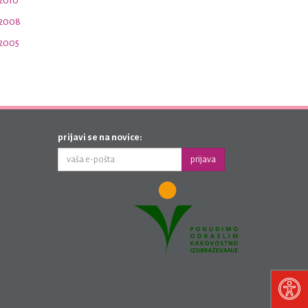
 2010
 2008
 2005
prijavi se na novice:
prijava