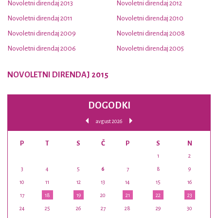
Novoletni direndaj 2013
Novoletni direndaj 2012
Novoletni direndaj 2011
Novoletni direndaj 2010
Novoletni direndaj 2009
Novoletni direndaj 2008
Novoletni direndaj 2006
Novoletni direndaj 2005
NOVOLETNI DIRENDAJ 2015
DOGODKI
avgust 2026
P
T
S
Č
P
S
N
1
2
3
4
5
6
7
8
9
10
11
12
13
14
15
16
17
18
19
20
21
22
23
24
25
26
27
28
29
30