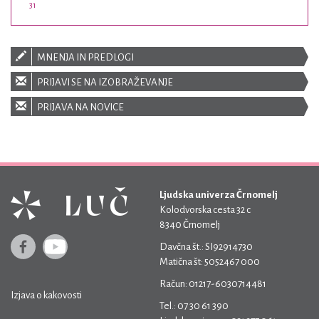
31
MNENJA IN PREDLOGI
PRIJAVI SE NA IZOBRAŽEVANJE
PRIJAVA NA NOVICE
Ljudska univerza Črnomelj
Kolodvorska cesta 32 c
8340 Črnomelj
Davčna št.: SI92914730
Matična št: 5052467 000
Račun: 01217-6030714481
Izjava o kakovosti
Tel.: 07 30 61 390