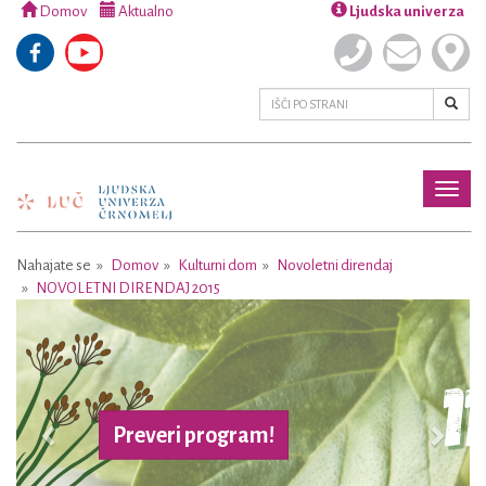
Domov
Aktualno
Ljudska univerza
Toggl
naviga
Nahajate se
Domov
Kulturni dom
Novoletni direndaj
NOVOLETNI DIRENDAJ 2015
Previous
Next
Preveri program!