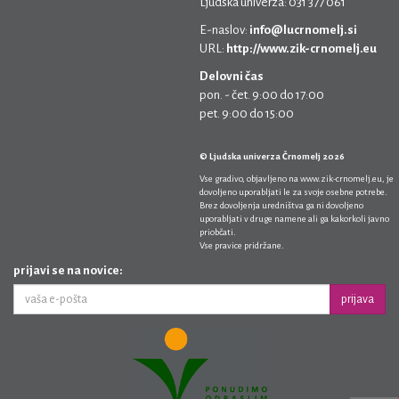
Ljudska univerza: 031 377 061
E-naslov:
info@lucrnomelj.si
URL:
http://www.zik-crnomelj.eu
Delovni čas
pon. - čet. 9:00 do 17:00
pet. 9:00 do 15:00
© Ljudska univerza Črnomelj 2026
Vse gradivo, objavljeno na
www.zik-crnomelj.eu
, je
dovoljeno uporabljati le za svoje osebne potrebe.
Brez dovoljenja uredništva ga ni dovoljeno
uporabljati v druge namene ali ga kakorkoli javno
priobčati.
Vse pravice pridržane.
prijavi se na novice:
prijava