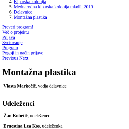
Kiparska kolonija
Mednarodna kiparska kolonija mladih 2019
Delavnice
Montažna plastika
Preveri program!
Več o projektu
Prijava
Svetovanje
Program
Pogoji in način prijave
Previous
Next
Montažna plastika
Vlasta Markočič
, vodja delavnice
Udeleženci
Žan Kobetič
, udeleženec
Ernestina Lea Kos
, udeleženka