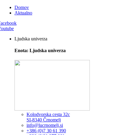
Domov
Aktualno
Facebook
Youtube
Ljudska univerza
Enota: Ljudska univerza
Kolodvorska cesta 32c
SI-8340 Črnomelj
info@lucrnomelj.si
+386 (0)7 30 61 390