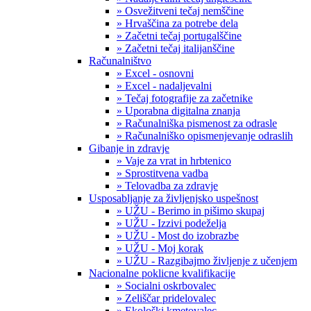
» Osvežitveni tečaj nemščine
» Hrvaščina za potrebe dela
» Začetni tečaj portugalščine
» Začetni tečaj italijanščine
Računalništvo
» Excel - osnovni
» Excel - nadaljevalni
» Tečaj fotografije za začetnike
» Uporabna digitalna znanja
» Računalniška pismenost za odrasle
» Računalniško opismenjevanje odraslih
Gibanje in zdravje
» Vaje za vrat in hrbtenico
» Sprostitvena vadba
» Telovadba za zdravje
Usposabljanje za življenjsko uspešnost
» UŽU - Berimo in pišimo skupaj
» UŽU - Izzivi podeželja
» UŽU - Most do izobrazbe
» UŽU - Moj korak
» UŽU - Razgibajmo življenje z učenjem
Nacionalne poklicne kvalifikacije
» Socialni oskrbovalec
» Zeliščar pridelovalec
» Ekološki kmetovalec