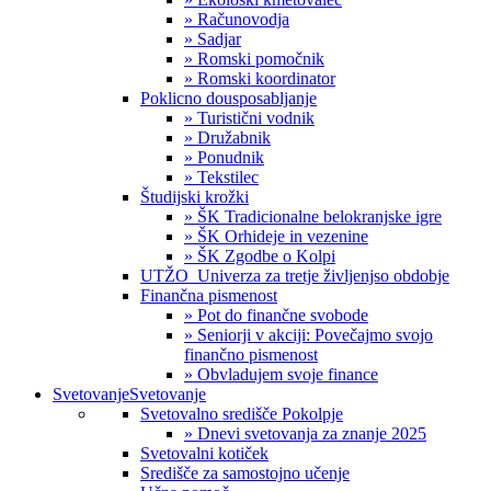
» Računovodja
» Sadjar
» Romski pomočnik
» Romski koordinator
Poklicno dousposabljanje
» Turistični vodnik
» Družabnik
» Ponudnik
» Tekstilec
Študijski krožki
» ŠK Tradicionalne belokranjske igre
» ŠK Orhideje in vezenine
» ŠK Zgodbe o Kolpi
UTŽO_Univerza za tretje življenjso obdobje
Finančna pismenost
» Pot do finančne svobode
» Seniorji v akciji: Povečajmo svojo
finančno pismenost
» Obvladujem svoje finance
Svetovanje
Svetovanje
Svetovalno središče Pokolpje
» Dnevi svetovanja za znanje 2025
Svetovalni kotiček
Središče za samostojno učenje