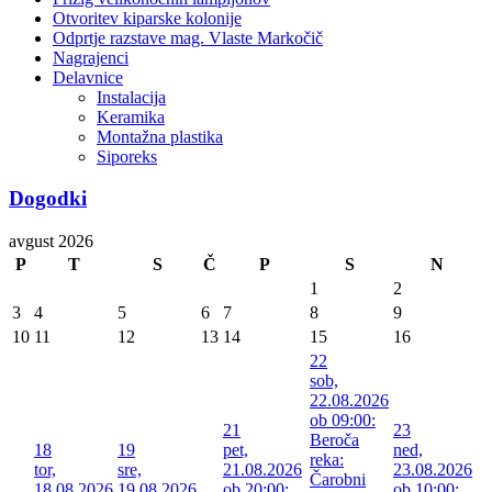
Otvoritev kiparske kolonije
Odprtje razstave mag. Vlaste Markočič
Nagrajenci
Delavnice
Instalacija
Keramika
Montažna plastika
Siporeks
Dogodki
avgust 2026
P
T
S
Č
P
S
N
1
2
3
4
5
6
7
8
9
10
11
12
13
14
15
16
22
sob,
22.08.2026
ob 09:00:
21
23
Beroča
18
19
pet,
ned,
reka:
tor,
sre,
21.08.2026
23.08.2026
Čarobni
18.08.2026
19.08.2026
ob 20:00:
ob 10:00: