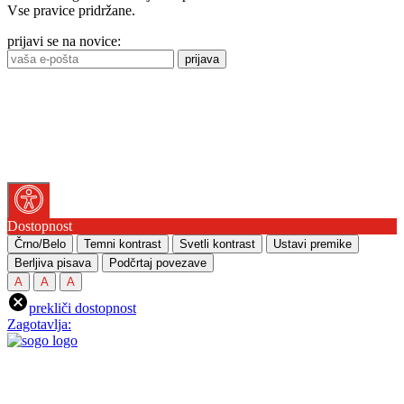
Vse pravice pridržane.
prijavi se na novice:
prijava
Dostopnost
Črno/Belo
Temni kontrast
Svetli kontrast
Ustavi premike
Berljiva pisava
Podčrtaj povezave
A
A
A
prekliči dostopnost
Zagotavlja: