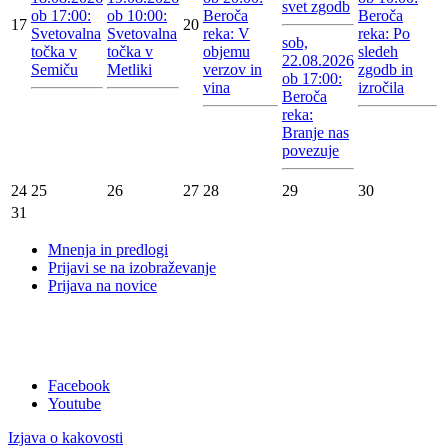
svet zgodb
ob 17:00:
ob 10:00:
Beroča
Beroča
17
20
Svetovalna
Svetovalna
reka: V
reka: Po
sob,
točka v
točka v
objemu
sledeh
22.08.2026
Semiču
Metliki
verzov in
zgodb in
ob 17:00:
vina
izročila
Beroča
reka:
Branje nas
povezuje
24
25
26
27
28
29
30
31
Mnenja in predlogi
Prijavi se na izobraževanje
Prijava na novice
Facebook
Youtube
Izjava o kakovosti