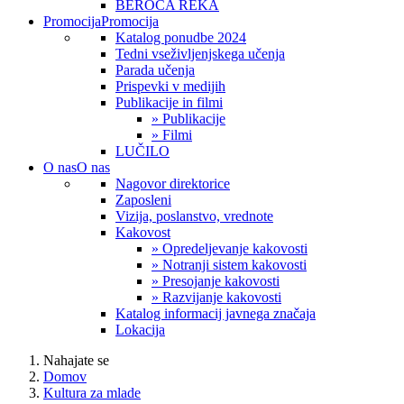
BEROČA REKA
Promocija
Promocija
Katalog ponudbe 2024
Tedni vseživljenjskega učenja
Parada učenja
Prispevki v medijih
Publikacije in filmi
» Publikacije
» Filmi
LUČILO
O nas
O nas
Nagovor direktorice
Zaposleni
Vizija, poslanstvo, vrednote
Kakovost
» Opredeljevanje kakovosti
» Notranji sistem kakovosti
» Presojanje kakovosti
» Razvijanje kakovosti
Katalog informacij javnega značaja
Lokacija
Nahajate se
Domov
Kultura za mlade