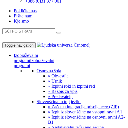
+386 (0)31 377 061
Pokličite nas
Pišite nam
Kje smo
Toggle navigation
Izobraževalni
programi
Izobraževalni
programi
Osnovna šola
» Obvestila
» Urnik
» Izpitni roki in izpitni red
» Razpis za vpis
» Predavatelji
Slovenščina in tuji jeziki
» Začetna integracija priseljencev (ZIP)
» Izpit iz slovenščine na vstopni ravni A1
» Izpit iz slovenščine na osnovni ravni A2-
B1
» Nadaljevalni tečaj angleščine