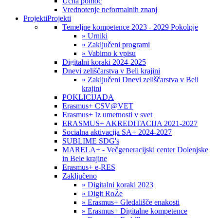
Učna pomoč
Vrednotenje neformalnih znanj
Projekti
Projekti
Temeljne kompetence 2023 - 2029 Pokolpje
» Urniki
» Zaključeni programi
» Vabimo k vpisu
Digitalni koraki 2024-2025
Dnevi zeliščarstva v Beli krajini
» Zaključeni Dnevi zeliščarstva v Beli
krajini
POKLICIJADA
Erasmus+ CSV@VET
Erasmus+ Iz umetnosti v svet
ERASMUS+ AKREDITACIJA 2021-2027
Socialna aktivacija SA+ 2024-2027
SUBLIME SDG's
MARELA+ - Večgeneracijski center Dolenjske
in Bele krajine
Erasmus+ e-RES
Zaključeno
» Digitalni koraki 2023
» Digit RoŽe
» Erasmus+ Gledališče enakosti
» Erasmus+ Digitalne kompetence