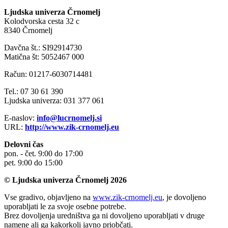
Ljudska univerza Črnomelj
Kolodvorska cesta 32 c
8340 Črnomelj
Davčna št.: SI92914730
Matična št: 5052467 000
Račun: 01217-6030714481
Tel.: 07 30 61 390
Ljudska univerza: 031 377 061
E-naslov:
info@lucrnomelj.si
URL:
http://www.zik-crnomelj.eu
Delovni čas
pon. - čet. 9:00 do 17:00
pet. 9:00 do 15:00
© Ljudska univerza Črnomelj 2026
Vse gradivo, objavljeno na
www.zik-crnomelj.eu
, je dovoljeno
uporabljati le za svoje osebne potrebe.
Brez dovoljenja uredništva ga ni dovoljeno uporabljati v druge
namene ali ga kakorkoli javno priobčati.