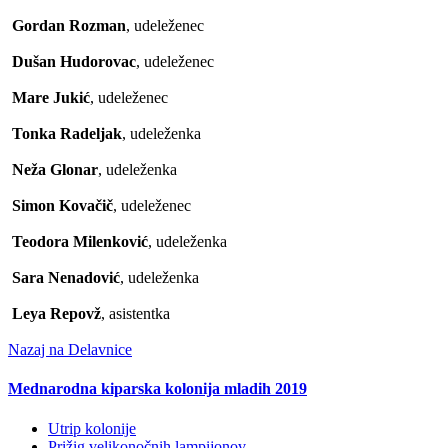
Gordan Rozman
, udeleženec
Dušan Hudorovac
, udeleženec
Mare Jukić
, udeleženec
Tonka Radeljak
, udeleženka
Neža Glonar
, udeleženka
Simon Kovačič
, udeleženec
Teodora Milenković
, udeleženka
Sara Nenadović
, udeleženka
Leya Repovž
, asistentka
Nazaj na Delavnice
Mednarodna kiparska kolonija mladih 2019
Utrip kolonije
Prižig velikonočnih lampijonov