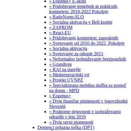
» Erasmus+ E-skills
» Pridobivanje temeljnih in poklicnih
kompetenc 2018-2022 Pokolpje
» RadoNorm-SLO
» Socialna aktivacija v Beli krajini
» ZAPROM
» React-EU
» Pridobivanje kompetenc zaposlenih
» Svetovanje od 2016 do 2022, Pokolpje
» Socialna aktivacija
» Svetovanje za odrasle 2015
» Neformalno izobraževanje brezposelnih
» Grundtvig
» RAI za starejše
» Medgeneracijski vrt
» Projekt UVNPZ
» Specializirana mobilna služba za pomoč
na domu - MPD
» Erasmus+
» Dvig finančne pismenosti v jugovzhodni
Sloveniji
» Podporne dejavnosti v izobraževanju
odraslih v letu 2019
» Dvig ravni pismenosti
Demenci prijazna točka (DPT)