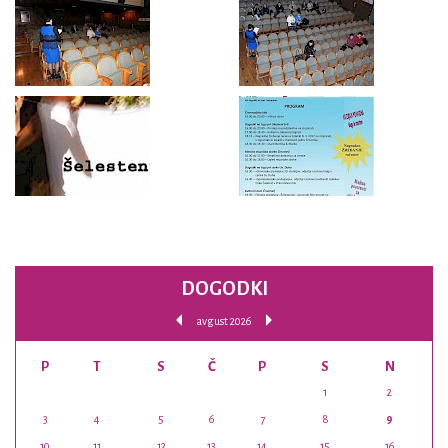
DOGODKI
avgust 2026
P
T
S
Č
P
S
N
1
2
3
4
5
6
7
8
9
10
11
12
13
14
15
16