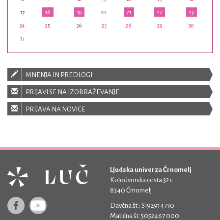
17
18
19
20
21
22
23
24
25
26
27
28
29
30
31
MNENJA IN PREDLOGI
PRIJAVI SE NA IZOBRAŽEVANJE
PRIJAVA NA NOVICE
Ljudska univerza Črnomelj
Kolodvorska cesta 32 c
8340 Črnomelj
Davčna št.: SI92914730
Matična št: 5052467 000