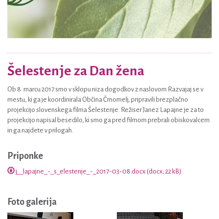
Šelestenje za Dan žena
Ob 8. marcu 2017 smo v sklopu niza dogodkov z naslovom Razvajaj se v
mestu, ki ga je koordinirala Občina Črnomelj, pripravili brezplačno
projekcijo slovenskega filma Šelestenje. Režiser Janez Lapajne je za to
projekcijo napisal besedilo, ki smo ga pred filmom prebrali obiskovalcem
in ga najdete v prilogah.
Priponke
j__lapajne_-_s_elestenje_-_2017-03-08.docx (docx; 22 kB)
Foto galerija