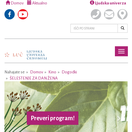
Domov
Aktualno
Ljudska univerza
Toggl
naviga
Nahajate se
Domov
Kino
Dogodki
ŠELESTENJE ZA DAN ŽENA
Previous
Next
Preveri program!