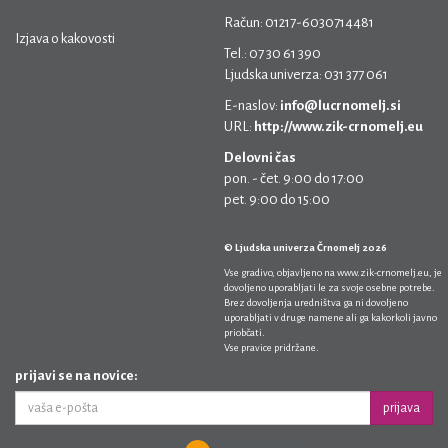
Račun: 01217-6030714481
Izjava o kakovosti
Tel.: 07 30 61 390
Ljudska univerza: 031 377 061
E-naslov:
info@lucrnomelj.si
URL:
http://www.zik-crnomelj.eu
Delovni čas
pon. - čet. 9:00 do 17:00
pet. 9:00 do 15:00
© Ljudska univerza Črnomelj 2026
Vse gradivo, objavljeno na
www.zik-crnomelj.eu
, je
dovoljeno uporabljati le za svoje osebne potrebe.
Brez dovoljenja uredništva ga ni dovoljeno
uporabljati v druge namene ali ga kakorkoli javno
priobčati.
Vse pravice pridržane.
prijavi se na novice:
prijava