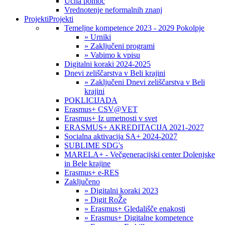
Učna pomoč
Vrednotenje neformalnih znanj
Projekti
Projekti
Temeljne kompetence 2023 - 2029 Pokolpje
» Urniki
» Zaključeni programi
» Vabimo k vpisu
Digitalni koraki 2024-2025
Dnevi zeliščarstva v Beli krajini
» Zaključeni Dnevi zeliščarstva v Beli
krajini
POKLICIJADA
Erasmus+ CSV@VET
Erasmus+ Iz umetnosti v svet
ERASMUS+ AKREDITACIJA 2021-2027
Socialna aktivacija SA+ 2024-2027
SUBLIME SDG's
MARELA+ - Večgeneracijski center Dolenjske
in Bele krajine
Erasmus+ e-RES
Zaključeno
» Digitalni koraki 2023
» Digit RoŽe
» Erasmus+ Gledališče enakosti
» Erasmus+ Digitalne kompetence