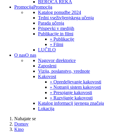
BEROČA REKA
Promocija
Promocija
Katalog ponudbe 2024
Tedni vseživljenjskega učenja
Parada učenja
Prispevki v medijih
Publikacije in filmi
» Publikacije
» Filmi
LUČILO
O nas
O nas
Nagovor direktorice
Zaposleni
Vizija, poslanstvo, vrednote
Kakovost
» Opredeljevanje kakovosti
» Notranji sistem kakovosti
» Presojanje kakovosti
» Razvijanje kakovosti
Katalog informacij javnega značaja
Lokacija
Nahajate se
Domov
Kino