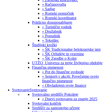
» Računovodja
» Sadjar
» Romski pomočnik
» Romski koordinator
Poklicno dousposabljanje
» Turistični vodnik
» Družabnik
» Ponudnik
» Tekstilec
Študijski krožki
» ŠK Tradicionalne belokranjske igre
» ŠK Orhideje in vezenine
» ŠK Zgodbe o Kolpi
UTŽO_Univerza za tretje življenjso obdobje
Finančna pismenost
» Pot do finančne svobode
» Seniorji v akciji: Povečajmo svojo
finančno pismenost
» Obvladujem svoje finance
Svetovanje
Svetovanje
Svetovalno središče Pokolpje
» Dnevi svetovanja za znanje 2025
Svetovalni kotiček
Središče za samostojno učenje