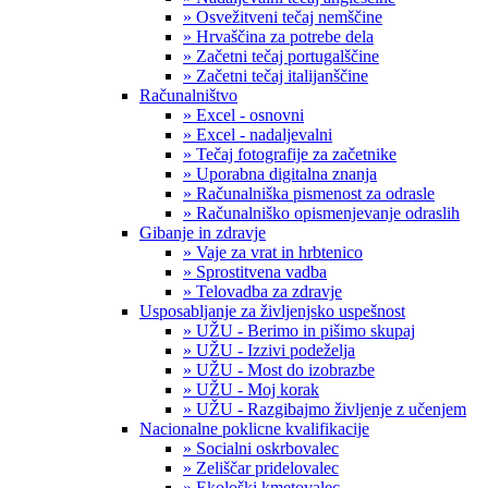
» Osvežitveni tečaj nemščine
» Hrvaščina za potrebe dela
» Začetni tečaj portugalščine
» Začetni tečaj italijanščine
Računalništvo
» Excel - osnovni
» Excel - nadaljevalni
» Tečaj fotografije za začetnike
» Uporabna digitalna znanja
» Računalniška pismenost za odrasle
» Računalniško opismenjevanje odraslih
Gibanje in zdravje
» Vaje za vrat in hrbtenico
» Sprostitvena vadba
» Telovadba za zdravje
Usposabljanje za življenjsko uspešnost
» UŽU - Berimo in pišimo skupaj
» UŽU - Izzivi podeželja
» UŽU - Most do izobrazbe
» UŽU - Moj korak
» UŽU - Razgibajmo življenje z učenjem
Nacionalne poklicne kvalifikacije
» Socialni oskrbovalec
» Zeliščar pridelovalec
» Ekološki kmetovalec