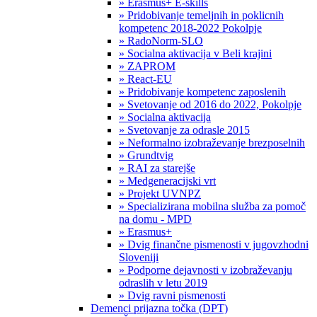
» Erasmus+ E-skills
» Pridobivanje temeljnih in poklicnih
kompetenc 2018-2022 Pokolpje
» RadoNorm-SLO
» Socialna aktivacija v Beli krajini
» ZAPROM
» React-EU
» Pridobivanje kompetenc zaposlenih
» Svetovanje od 2016 do 2022, Pokolpje
» Socialna aktivacija
» Svetovanje za odrasle 2015
» Neformalno izobraževanje brezposelnih
» Grundtvig
» RAI za starejše
» Medgeneracijski vrt
» Projekt UVNPZ
» Specializirana mobilna služba za pomoč
na domu - MPD
» Erasmus+
» Dvig finančne pismenosti v jugovzhodni
Sloveniji
» Podporne dejavnosti v izobraževanju
odraslih v letu 2019
» Dvig ravni pismenosti
Demenci prijazna točka (DPT)