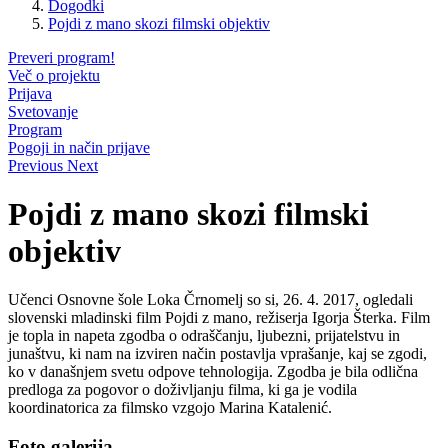
Dogodki
Pojdi z mano skozi filmski objektiv
Preveri program!
Več o projektu
Prijava
Svetovanje
Program
Pogoji in način prijave
Previous
Next
Pojdi z mano skozi filmski
objektiv
Učenci Osnovne šole Loka Črnomelj so si, 26. 4. 2017, ogledali
slovenski mladinski film Pojdi z mano, režiserja Igorja Šterka. Film
je topla in napeta zgodba o odraščanju, ljubezni, prijatelstvu in
junaštvu, ki nam na izviren način postavlja vprašanje, kaj se zgodi,
ko v današnjem svetu odpove tehnologija. Zgodba je bila odlična
predloga za pogovor o doživljanju filma, ki ga je vodila
koordinatorica za filmsko vzgojo Marina Katalenić.
Foto galerija