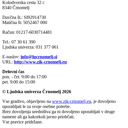
Kolodvorska cesta 32 c
8340 Črnomelj
Davčna št.: SI92914730
Matična št: 5052467 000
Račun: 01217-6030714481
Tel.: 07 30 61 390
Ljudska univerza: 031 377 061
E-naslov:
info@lucrnomelj.si
URL:
http://www.zik-crnomelj.eu
Delovni čas
pon. - čet. 9:00 do 17:00
pet. 9:00 do 15:00
© Ljudska univerza Črnomelj 2026
Vse gradivo, objavljeno na
www.zik-crnomelj.eu
, je dovoljeno
uporabljati le za svoje osebne potrebe.
Brez dovoljenja uredništva ga ni dovoljeno uporabljati v druge
namene ali ga kakorkoli javno priobčati.
Vse pravice pridržane.