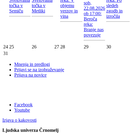
Svetovalna
Svetovalna
reka: V
reka: Po
sob,
točka v
točka v
objemu
sledeh
22.08.2026
Semiču
Metliki
verzov in
zgodb in
ob 17:00:
vina
izročila
Beroča
reka:
Branje nas
povezuje
24
25
26
27
28
29
30
31
Mnenja in predlogi
Prijavi se na izobraževanje
Prijava na novice
Facebook
Youtube
Izjava o kakovosti
Ljudska univerza Črnomelj