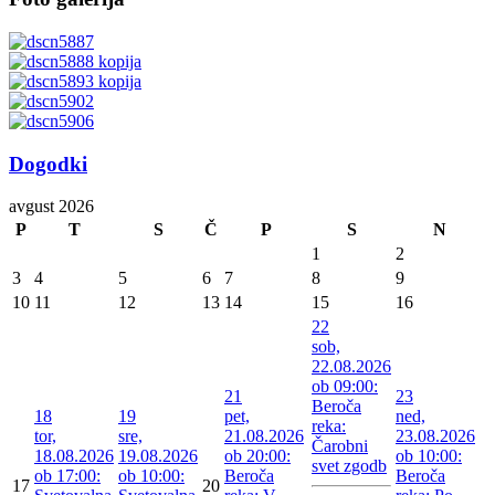
Dogodki
avgust 2026
P
T
S
Č
P
S
N
1
2
3
4
5
6
7
8
9
10
11
12
13
14
15
16
22
sob,
22.08.2026
ob 09:00:
21
23
Beroča
18
19
pet,
ned,
reka:
tor,
sre,
21.08.2026
23.08.2026
Čarobni
18.08.2026
19.08.2026
ob 20:00:
ob 10:00:
svet zgodb
ob 17:00:
ob 10:00:
Beroča
Beroča
17
20