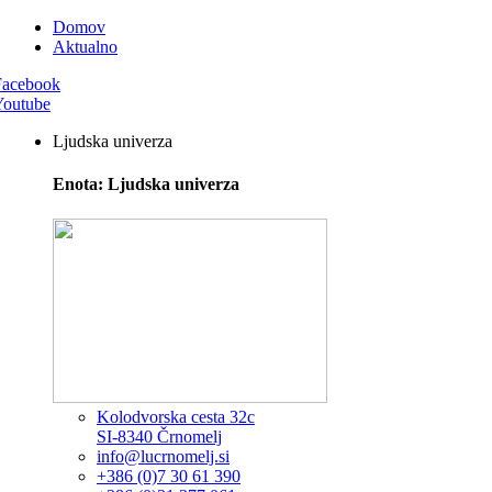
Domov
Aktualno
Facebook
Youtube
Ljudska univerza
Enota: Ljudska univerza
Kolodvorska cesta 32c
SI-8340 Črnomelj
info@lucrnomelj.si
+386 (0)7 30 61 390