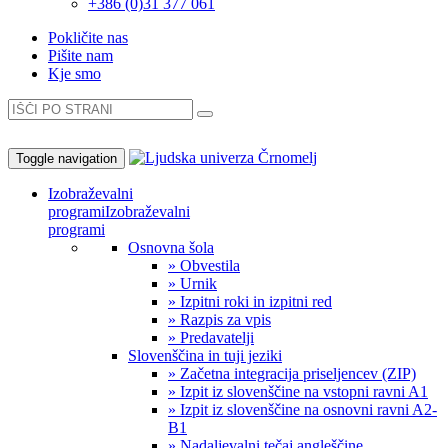
+386 (0)31 377 061
Pokličite nas
Pišite nam
Kje smo
Toggle navigation
Izobraževalni
programi
Izobraževalni
programi
Osnovna šola
» Obvestila
» Urnik
» Izpitni roki in izpitni red
» Razpis za vpis
» Predavatelji
Slovenščina in tuji jeziki
» Začetna integracija priseljencev (ZIP)
» Izpit iz slovenščine na vstopni ravni A1
» Izpit iz slovenščine na osnovni ravni A2-
B1
» Nadaljevalni tečaj angleščine