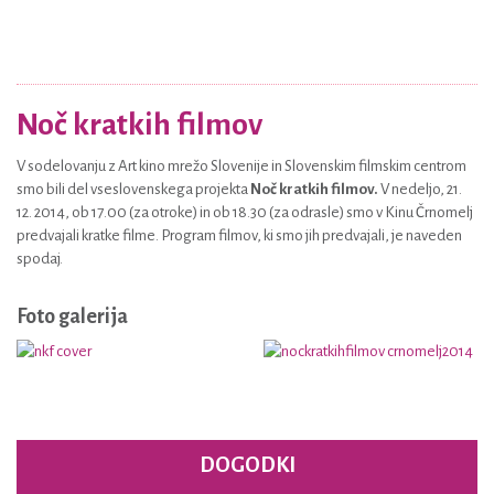
Noč kratkih filmov
V sodelovanju z Art kino mrežo Slovenije in Slovenskim filmskim centrom
smo bili del vseslovenskega projekta
Noč kratkih filmov.
V nedeljo, 21.
12. 2014, ob 17.00 (za otroke) in ob 18.30 (za odrasle) smo v Kinu Črnomelj
predvajali kratke filme. Program filmov, ki smo jih predvajali, je naveden
spodaj.
Foto galerija
DOGODKI