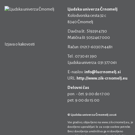
Ljudska univerza Črnomelj
Kolodvorska cesta 32 c
8340 Črnomelj
Davčna št.: SI92914730
Matična št: 5052467 000
Izjava o kakovosti
Račun: 01217-6030714481
Tel.: 07 30 61 390
Ljudska univerza: 031 377 061
E-naslov:
info@lucrnomelj.si
URL:
http://www.zik-crnomelj.eu
Delovni čas
pon. - čet. 9:00 do 17:00
pet. 9:00 do 15:00
© Ljudska univerza Črnomelj 2026
Vse gradivo, objavljeno na
www.zik-crnomelj.eu
, je
dovoljeno uporabljati le za svoje osebne potrebe.
Brez dovoljenja uredništva ga ni dovoljeno