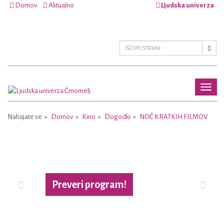
Domov
Aktualno
Ljudska univerza
Toggl
naviga
Nahajate se
Domov
Kino
Dogodki
NOČ KRATKIH FILMOV
Previous
Next
Preveri program!