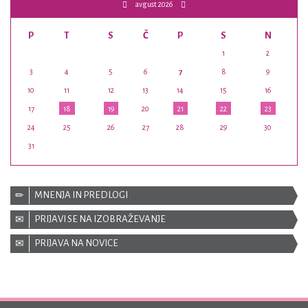
avgust 2026
P
T
S
Č
P
S
N
1
2
3
4
5
6
7
8
9
10
11
12
13
14
15
16
17
18
19
20
21
22
23
24
25
26
27
28
29
30
31
MNENJA IN PREDLOGI
PRIJAVI SE NA IZOBRAŽEVANJE
PRIJAVA NA NOVICE