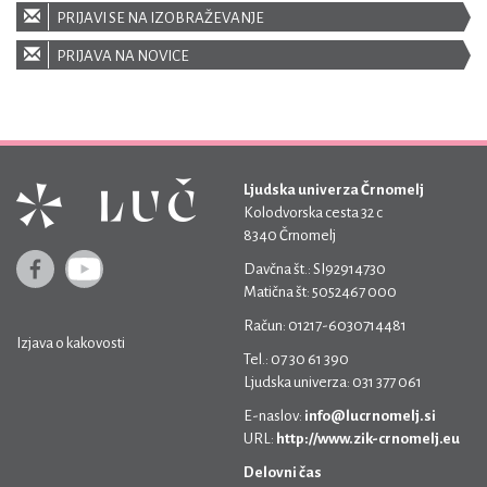
PRIJAVI SE NA IZOBRAŽEVANJE
PRIJAVA NA NOVICE
Ljudska univerza Črnomelj
Kolodvorska cesta 32 c
8340 Črnomelj
Davčna št.: SI92914730
Matična št: 5052467 000
Račun: 01217-6030714481
Izjava o kakovosti
Tel.: 07 30 61 390
Ljudska univerza: 031 377 061
E-naslov:
info@lucrnomelj.si
URL:
http://www.zik-crnomelj.eu
Delovni čas