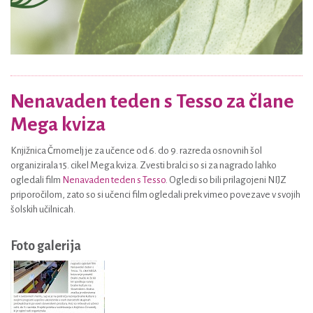
Nenavaden teden s Tesso za člane
Mega kviza
Knjižnica Črnomelj je za učence od 6. do 9. razreda osnovnih šol
organizirala 15. cikel Mega kviza. Zvesti bralci so si za nagrado lahko
ogledali film
Nenavaden teden s Tesso
. Ogledi so bili prilagojeni NIJZ
priporočilom, zato so si učenci film ogledali prek vimeo povezave v svojih
šolskih učilnicah.
Foto galerija