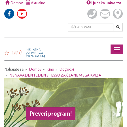
Domov
Aktualno
Ljudska univerza
Toggl
naviga
Nahajate se
Domov
Kino
Dogodki
NENAVADEN TEDEN S TESSO ZA ČLANE MEGA KVIZA
Previous
Next
Preveri program!