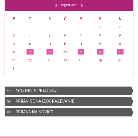
avgust 2026
P
T
S
Č
P
S
N
1
2
3
4
5
6
7
8
9
10
11
12
13
14
15
16
17
18
19
20
21
22
23
24
25
26
27
28
29
30
31
MNENJA IN PREDLOGI
PRIJAVI SE NA IZOBRAŽEVANJE
PRIJAVA NA NOVICE