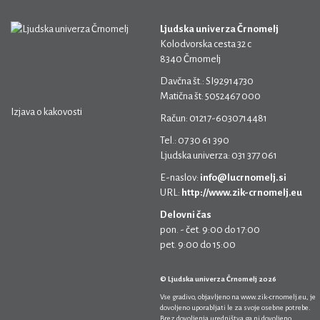
Ljudska univerza Črnomelj
Kolodvorska cesta 32 c
8340 Črnomelj
Davčna št.: SI92914730
Matična št: 5052467 000
Izjava o kakovosti
Račun: 01217-6030714481
Tel.: 07 30 61 390
Ljudska univerza: 031 377 061
E-naslov:
info@lucrnomelj.si
URL:
http://www.zik-crnomelj.eu
Delovni čas
pon. - čet. 9:00 do 17:00
pet. 9:00 do 15:00
© Ljudska univerza Črnomelj 2026
Vse gradivo, objavljeno na
www.zik-crnomelj.eu
, je
dovoljeno uporabljati le za svoje osebne potrebe.
Brez dovoljenja uredništva ga ni dovoljeno