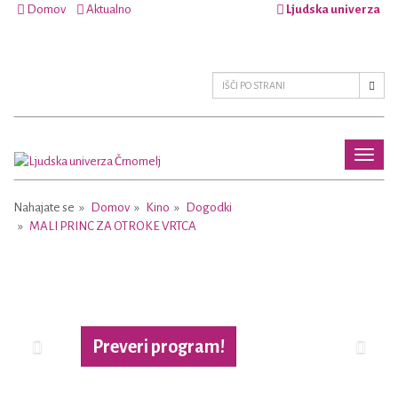
Domov
Aktualno
Ljudska univerza
Toggl
naviga
Nahajate se
Domov
Kino
Dogodki
MALI PRINC ZA OTROKE VRTCA
Previous
Next
Preveri program!