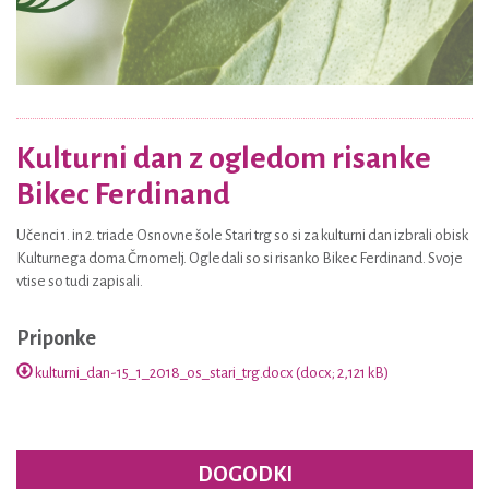
Kulturni dan z ogledom risanke
Bikec Ferdinand
Učenci 1. in 2. triade Osnovne šole Stari trg so si za kulturni dan izbrali obisk
Kulturnega doma Črnomelj. Ogledali so si risanko Bikec Ferdinand. Svoje
vtise so tudi zapisali.
Priponke
kulturni_dan-15_1_2018_os_stari_trg.docx (docx; 2,121 kB)
DOGODKI