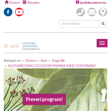
Domov
Aktualno
Ljudska univerza
Toggl
naviga
Nahajate se
Domov
Kino
Dogodki
KULTURNI DAN Z OGLEDOM RISANKE BIKEC FERDINAND
Previous
Next
Preveri program!