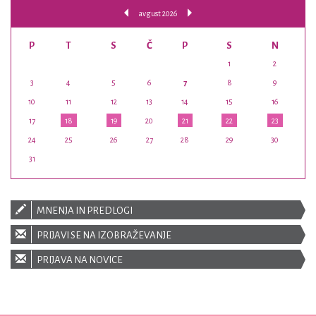
avgust 2026
P
T
S
Č
P
S
N
1
2
3
4
5
6
7
8
9
10
11
12
13
14
15
16
17
18
19
20
21
22
23
24
25
26
27
28
29
30
31
MNENJA IN PREDLOGI
PRIJAVI SE NA IZOBRAŽEVANJE
PRIJAVA NA NOVICE