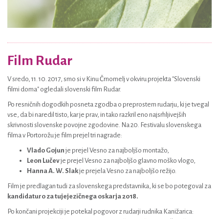
Film Rudar
V sredo, 11. 10. 2017, smo si v Kinu Črnomelj v okviru projekta "Slovenski
filmi doma" ogledali slovenski film Rudar.
Po resničnih dogodkih posneta zgodba o preprostem rudarju, ki je tvegal
vse, da bi naredil tisto, kar je prav, in tako razkril eno najsrhljivejših
skrivnosti slovenske povojne zgodovine. Na 20. Festivalu slovenskega
filma v Portorožu je film prejel tri nagrade:
Vlado Gojun
je prejel Vesno za najboljšo montažo,
Leon Lučev
je prejel Vesno za najboljšo glavno moško vlogo,
Hanna A. W. Slak
je prejela Vesno za najboljšo režijo.
Film je predlagan tudi za slovenskega predstavnika, ki se bo potegoval za
kandidaturo za tujejezičnega oskarja 2018.
Po končani projekciji je potekal pogovor z rudarji rudnika Kanižarica: