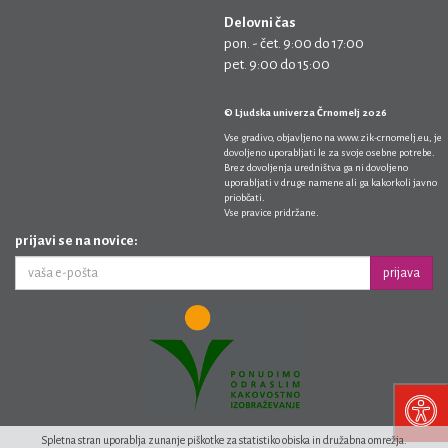
Delovni čas
pon. - čet. 9:00 do 17:00
pet. 9:00 do 15:00
© Ljudska univerza Črnomelj 2026
Vse gradivo, objavljeno na
www.zik-crnomelj.eu
, je
dovoljeno uporabljati le za svoje osebne potrebe.
Brez dovoljenja uredništva ga ni dovoljeno
uporabljati v druge namene ali ga kakorkoli javno
priobčati.
Vse pravice pridržane.
prijavi se na novice:
prijava
Spletna stran uporablja zunanje piškotke za statistiko obiska in družabna omrežja.