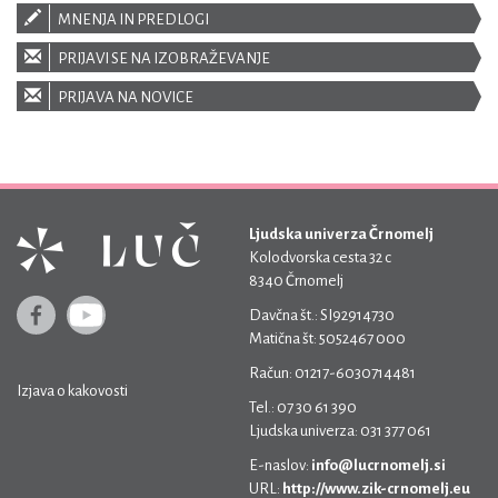
MNENJA IN PREDLOGI
PRIJAVI SE NA IZOBRAŽEVANJE
PRIJAVA NA NOVICE
Ljudska univerza Črnomelj
Kolodvorska cesta 32 c
8340 Črnomelj
Davčna št.: SI92914730
Matična št: 5052467 000
Račun: 01217-6030714481
Izjava o kakovosti
Tel.: 07 30 61 390
Ljudska univerza: 031 377 061
E-naslov:
info@lucrnomelj.si
URL:
http://www.zik-crnomelj.eu