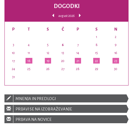
DOGODKI
avgust 2026
P
T
S
Č
P
S
N
1
2
3
4
5
6
7
8
9
10
11
12
13
14
15
16
17
18
19
20
21
22
23
24
25
26
27
28
29
30
31
MNENJA IN PREDLOGI
PRIJAVI SE NA IZOBRAŽEVANJE
PRIJAVA NA NOVICE