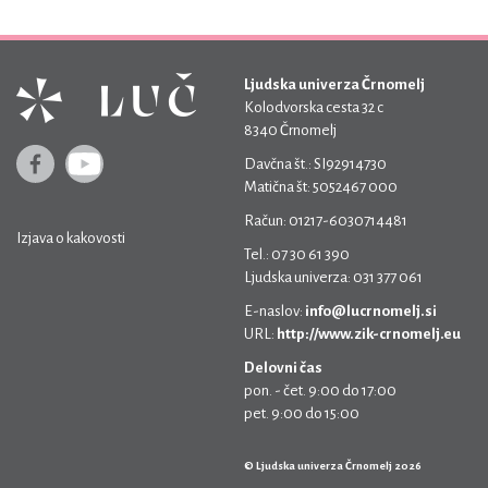
Ljudska univerza Črnomelj
Kolodvorska cesta 32 c
8340 Črnomelj
Davčna št.: SI92914730
Matična št: 5052467 000
Račun: 01217-6030714481
Izjava o kakovosti
Tel.: 07 30 61 390
Ljudska univerza: 031 377 061
E-naslov:
info@lucrnomelj.si
URL:
http://www.zik-crnomelj.eu
Delovni čas
pon. - čet. 9:00 do 17:00
pet. 9:00 do 15:00
© Ljudska univerza Črnomelj 2026