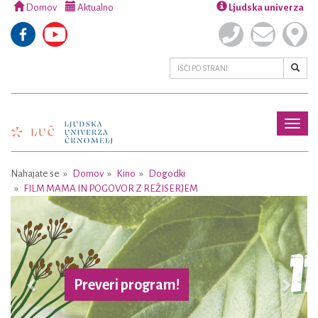
Domov
Aktualno
Ljudska univerza
Toggl
naviga
Nahajate se
Domov
Kino
Dogodki
FILM MAMA IN POGOVOR Z REŽISERJEM
Previous
Next
Preveri program!