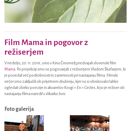
Film Mama in pogovor z
režiserjem
V nedeljo, 20. 11. 2016, smo v Kinu Črnomelj predvajali slovenski film
Mama
. Po projekciji smo se pogovarjali z režiserjem Vladom Škafarjem, ki
je povedal več podrobnosti in zanimivosti pri nastajanju filma. Filmski
večer smo zaključili ob prijetnem druženju, kjer so si obiskovalci lahko
ogledali zbirko poezije in akvarelov Krogi = En = Circles, ki jo je režiser ob
nastajanju filma naredil s slikarko Joni.
Foto galerija