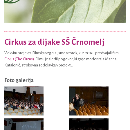
Cirkus za dijake SŠ Črnomelj
V okviru projekta Filmska vzgoja, smo v torek, 2. 2. 2016, predvajali film
Cirkus (The Circus).
Filmu je sledil pogovor, ki ga je moderirala Marina
Katalenić, strokovna sodelavka v projektu.
Foto galerija