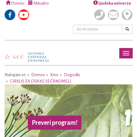
Domov
Aktualno
Ljudska univerza
Toggl
naviga
Nahajate se
Domov
Kino
Dogodki
CIRKUS ZA DIJAKE SŠ ČRNOMELJ
Previous
Next
Preveri program!