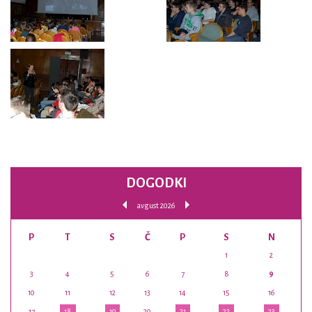
DOGODKI
avgust 2026
P
T
S
Č
P
S
N
1
2
3
4
5
6
7
8
9
10
11
12
13
14
15
16
17
18
19
20
21
22
23