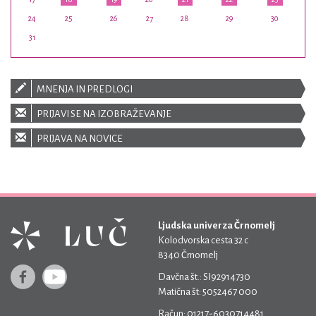
24
25
26
27
28
29
30
31
MNENJA IN PREDLOGI
PRIJAVI SE NA IZOBRAŽEVANJE
PRIJAVA NA NOVICE
Ljudska univerza Črnomelj
Kolodvorska cesta 32 c
8340 Črnomelj
Davčna št.: SI92914730
Matična št: 5052467 000
Račun: 01217-6030714481