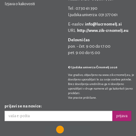
Izjava o kakovosti
Tel.: 07 30 61 390
Ljudska univerza: 031 377 061
E-naslov:
info@lucrnomelj.si
URL:
http://www.zik-crnomelj.eu
Delovni čas
pon. - čet. 9:00 do 17:00
pet. 9:00 do 15:00
© Ljudska univerza Črnomelj 2026
Vse gradivo, objavljeno na
www.zik-crnomelj.eu
, je
dovoljeno uporabljati le za svoje osebne potrebe.
Brez dovoljenja uredništva ga ni dovoljeno
uporabljati v druge namene ali ga kakorkoli javno
priobčati.
Vse pravice pridržane.
prijavi se na novice:
prijava