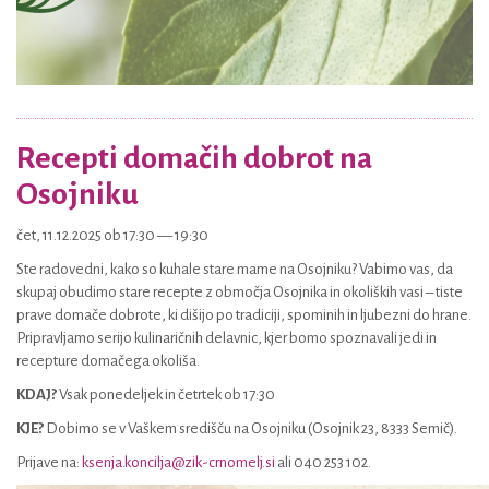
Recepti domačih dobrot na
Osojniku
čet, 11.12.2025 ob 17:30 — 19:30
Ste radovedni, kako so kuhale stare mame na Osojniku? Vabimo vas, da
skupaj obudimo stare recepte z območja Osojnika in okoliških vasi – tiste
prave domače dobrote, ki dišijo po tradiciji, spominih in ljubezni do hrane.
Pripravljamo serijo kulinaričnih delavnic, kjer bomo spoznavali jedi in
recepture domačega okoliša.
KDAJ?
Vsak ponedeljek in četrtek ob 17:30
KJE?
Dobimo se v Vaškem središču na Osojniku (Osojnik 23, 8333 Semič).
Prijave na:
ksenja.koncilja@zik-crnomelj.si
ali 040 253 102.