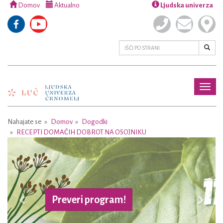
Domov
Aktualno
Ljudska univerza
Toggl
naviga
Nahajate se
Domov
Dogodki
RECEPTI DOMAČIH DOBROT NA OSOJNIKU
Previous
Next
Preveri program!