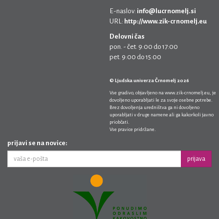
E-naslov:
info@lucrnomelj.si
URL:
http://www.zik-crnomelj.eu
Delovni čas
pon. - čet. 9:00 do 17:00
pet. 9:00 do 15:00
© Ljudska univerza Črnomelj 2026
Vse gradivo, objavljeno na
www.zik-crnomelj.eu
, je
dovoljeno uporabljati le za svoje osebne potrebe.
Brez dovoljenja uredništva ga ni dovoljeno
uporabljati v druge namene ali ga kakorkoli javno
priobčati.
Vse pravice pridržane.
prijavi se na novice:
prijava