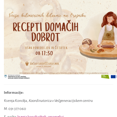
Informacije:
Ksenja Koncilja,
Koordinatorica v Večgeneracijskem centru
M: 031 377 060
E-pošta:
ksenja.koncilja@zik-crnomelj.si