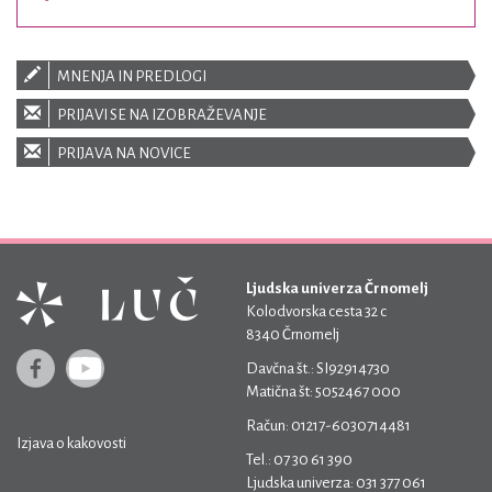
MNENJA IN PREDLOGI
PRIJAVI SE NA IZOBRAŽEVANJE
PRIJAVA NA NOVICE
Ljudska univerza Črnomelj
Kolodvorska cesta 32 c
8340 Črnomelj
Davčna št.: SI92914730
Matična št: 5052467 000
Račun: 01217-6030714481
Izjava o kakovosti
Tel.: 07 30 61 390
Ljudska univerza: 031 377 061