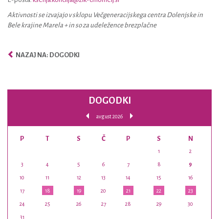
Aktivnosti se izvajajo v sklopu Večgeneracijskega centra Dolenjske in
Bele krajine Marela + in so za udeležence brezplačne
NAZAJ NA: DOGODKI
DOGODKI
avgust 2026
P
T
S
Č
P
S
N
1
2
3
4
5
6
7
8
9
10
11
12
13
14
15
16
17
18
19
20
21
22
23
24
25
26
27
28
29
30
31