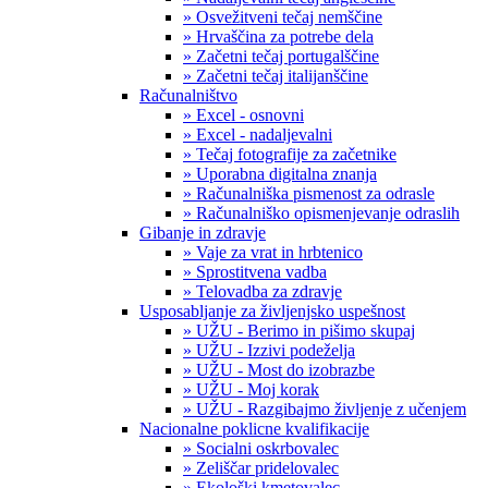
» Osvežitveni tečaj nemščine
» Hrvaščina za potrebe dela
» Začetni tečaj portugalščine
» Začetni tečaj italijanščine
Računalništvo
» Excel - osnovni
» Excel - nadaljevalni
» Tečaj fotografije za začetnike
» Uporabna digitalna znanja
» Računalniška pismenost za odrasle
» Računalniško opismenjevanje odraslih
Gibanje in zdravje
» Vaje za vrat in hrbtenico
» Sprostitvena vadba
» Telovadba za zdravje
Usposabljanje za življenjsko uspešnost
» UŽU - Berimo in pišimo skupaj
» UŽU - Izzivi podeželja
» UŽU - Most do izobrazbe
» UŽU - Moj korak
» UŽU - Razgibajmo življenje z učenjem
Nacionalne poklicne kvalifikacije
» Socialni oskrbovalec
» Zeliščar pridelovalec
» Ekološki kmetovalec