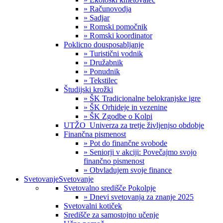
» Računovodja
» Sadjar
» Romski pomočnik
» Romski koordinator
Poklicno dousposabljanje
» Turistični vodnik
» Družabnik
» Ponudnik
» Tekstilec
Študijski krožki
» ŠK Tradicionalne belokranjske igre
» ŠK Orhideje in vezenine
» ŠK Zgodbe o Kolpi
UTŽO_Univerza za tretje življenjso obdobje
Finančna pismenost
» Pot do finančne svobode
» Seniorji v akciji: Povečajmo svojo
finančno pismenost
» Obvladujem svoje finance
Svetovanje
Svetovanje
Svetovalno središče Pokolpje
» Dnevi svetovanja za znanje 2025
Svetovalni kotiček
Središče za samostojno učenje