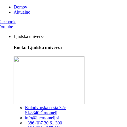
Domov
Aktualno
Facebook
Youtube
Ljudska univerza
Enota: Ljudska univerza
Kolodvorska cesta 32c
SI-8340 Črnomelj
info@lucrnomelj.si
+386 (0)7 30 61 390