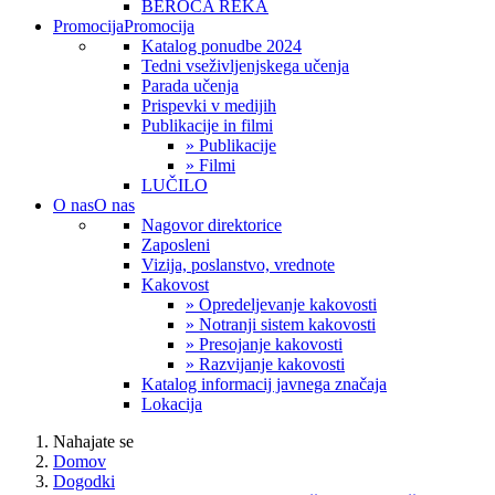
BEROČA REKA
Promocija
Promocija
Katalog ponudbe 2024
Tedni vseživljenjskega učenja
Parada učenja
Prispevki v medijih
Publikacije in filmi
» Publikacije
» Filmi
LUČILO
O nas
O nas
Nagovor direktorice
Zaposleni
Vizija, poslanstvo, vrednote
Kakovost
» Opredeljevanje kakovosti
» Notranji sistem kakovosti
» Presojanje kakovosti
» Razvijanje kakovosti
Katalog informacij javnega značaja
Lokacija
Nahajate se
Domov
Dogodki