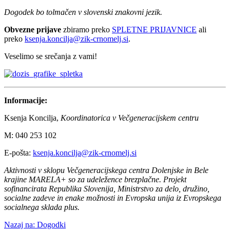
Dogodek bo tolmačen v slovenski znakovni jezik.
Obvezne prijave
zbiramo preko
SPLETNE PRIJAVNICE
ali
preko
ksenja.koncilja@zik-crnomelj.si
.
Veselimo se srečanja z vami!
Informacije:
Ksenja Koncilja,
Koordinatorica v Večgeneracijskem centru
M: 040 253 102
E-pošta:
ksenja.koncilja@zik-crnomelj.si
Aktivnosti v sklopu Večgeneracijskega centra Dolenjske in Bele
krajine MARELA+ so za udeležence brezplačne. Projekt
sofinancirata Republika Slovenija, Ministrstvo za delo, družino,
socialne zadeve in enake možnosti in Evropska unija iz Evropskega
socialnega sklada plus.
Nazaj na: Dogodki