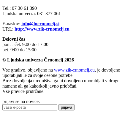
Tel.: 07 30 61 390
Ljudska univerza: 031 377 061
E-naslov:
info@lucrnomelj.si
URL:
http://www.zik-crnomelj.eu
Delovni čas
pon. - čet. 9:00 do 17:00
pet. 9:00 do 15:00
© Ljudska univerza Črnomelj 2026
Vse gradivo, objavljeno na
www.zik-crnomelj.eu
, je dovoljeno
uporabljati le za svoje osebne potrebe.
Brez dovoljenja uredništva ga ni dovoljeno uporabljati v druge
namene ali ga kakorkoli javno priobčati.
Vse pravice pridržane.
prijavi se na novice:
prijava