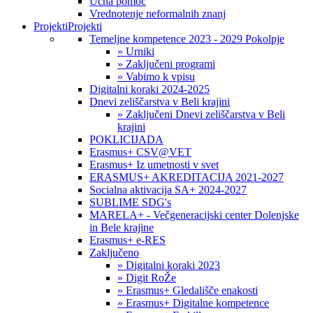
Učna pomoč
Vrednotenje neformalnih znanj
Projekti
Projekti
Temeljne kompetence 2023 - 2029 Pokolpje
» Urniki
» Zaključeni programi
» Vabimo k vpisu
Digitalni koraki 2024-2025
Dnevi zeliščarstva v Beli krajini
» Zaključeni Dnevi zeliščarstva v Beli
krajini
POKLICIJADA
Erasmus+ CSV@VET
Erasmus+ Iz umetnosti v svet
ERASMUS+ AKREDITACIJA 2021-2027
Socialna aktivacija SA+ 2024-2027
SUBLIME SDG's
MARELA+ - Večgeneracijski center Dolenjske
in Bele krajine
Erasmus+ e-RES
Zaključeno
» Digitalni koraki 2023
» Digit RoŽe
» Erasmus+ Gledališče enakosti
» Erasmus+ Digitalne kompetence