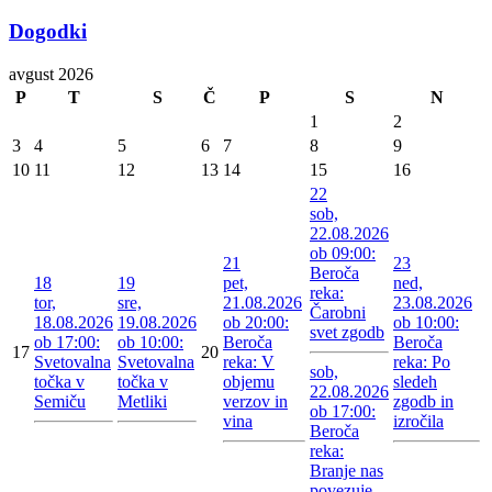
Dogodki
avgust 2026
P
T
S
Č
P
S
N
1
2
3
4
5
6
7
8
9
10
11
12
13
14
15
16
22
sob,
22.08.2026
ob 09:00:
21
23
Beroča
18
19
pet,
ned,
reka:
tor,
sre,
21.08.2026
23.08.2026
Čarobni
18.08.2026
19.08.2026
ob 20:00:
ob 10:00:
svet zgodb
ob 17:00:
ob 10:00:
Beroča
Beroča
17
20
Svetovalna
Svetovalna
reka: V
reka: Po
sob,
točka v
točka v
objemu
sledeh
22.08.2026
Semiču
Metliki
verzov in
zgodb in
ob 17:00:
vina
izročila
Beroča
reka:
Branje nas
povezuje