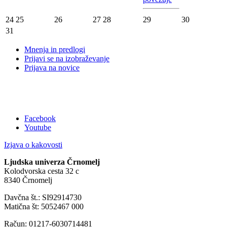
24
25
26
27
28
29
30
31
Mnenja in predlogi
Prijavi se na izobraževanje
Prijava na novice
Facebook
Youtube
Izjava o kakovosti
Ljudska univerza Črnomelj
Kolodvorska cesta 32 c
8340 Črnomelj
Davčna št.: SI92914730
Matična št: 5052467 000
Račun: 01217-6030714481