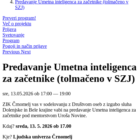
Predavanje Umetna inteligenca za začetnike (tolmačeno v
SZJ)
Preveri program!
Več o projektu
Prijava
Svetovanje
Program
Pogoji in način prijave
Previous
Next
Predavanje Umetna inteligenca
za začetnike (tolmačeno v SZJ)
sre, 13.05.2026 ob 17:00 — 19:00
ZIK Črnomelj vas v sodelovanju z Društvom oseb z izgubo sluha
Dolenjske in Bele krajine vabi na predavanje Umetna inteligenca za
začetnike pod mentorstvom Uroša Novine.
Kdaj?
sreda, 13. 5. 2026 ob 17.00
Kje?
Ljudska univerza Črnomelj