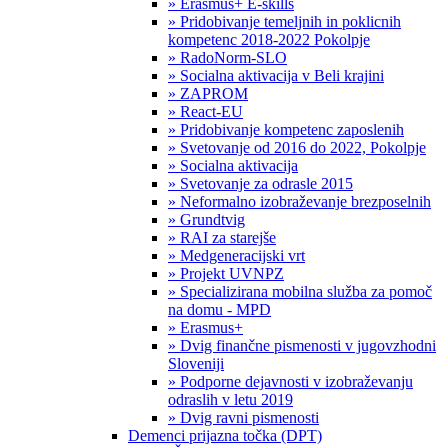
» Erasmus+ E-skills
» Pridobivanje temeljnih in poklicnih
kompetenc 2018-2022 Pokolpje
» RadoNorm-SLO
» Socialna aktivacija v Beli krajini
» ZAPROM
» React-EU
» Pridobivanje kompetenc zaposlenih
» Svetovanje od 2016 do 2022, Pokolpje
» Socialna aktivacija
» Svetovanje za odrasle 2015
» Neformalno izobraževanje brezposelnih
» Grundtvig
» RAI za starejše
» Medgeneracijski vrt
» Projekt UVNPZ
» Specializirana mobilna služba za pomoč
na domu - MPD
» Erasmus+
» Dvig finančne pismenosti v jugovzhodni
Sloveniji
» Podporne dejavnosti v izobraževanju
odraslih v letu 2019
» Dvig ravni pismenosti
Demenci prijazna točka (DPT)