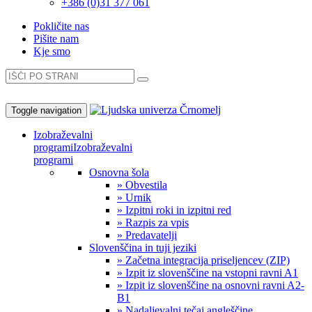
+386 (0)31 377 061
Pokličite nas
Pišite nam
Kje smo
Toggle navigation
Izobraževalni
programi
Izobraževalni
programi
Osnovna šola
» Obvestila
» Urnik
» Izpitni roki in izpitni red
» Razpis za vpis
» Predavatelji
Slovenščina in tuji jeziki
» Začetna integracija priseljencev (ZIP)
» Izpit iz slovenščine na vstopni ravni A1
» Izpit iz slovenščine na osnovni ravni A2-
B1
» Nadaljevalni tečaj angleščine