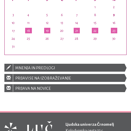
1
2
3
4
5
6
7
8
9
10
11
12
13
14
15
16
17
18
19
20
21
22
23
24
25
26
27
28
29
30
31
MNENJA IN PREDLOGI
PRIJAVI SE NA IZOBRAŽEVANJE
PRIJAVA NA NOVICE
Ljudska univerza Črnomelj
Kolodvorska cesta 32 c