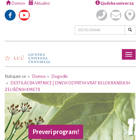
Domov
Aktualno
Ljudska univerza
Toggl
naviga
Nahajate se
Domov
Dogodki
DESTILACIJA VRTNICE | DNEVI ODPRTIH VRAT BELOKRANJSKIH
ZELIŠČNIH KMETIJ
Previous
Next
Preveri program!