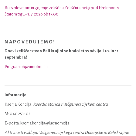
Boj s plevelom in gojenje zelišč na Zeliščni kmetiji pod Hrelenom v
Starem trgu - 1. 7. 2026 ob 17.00
.
.
N A P O V E D U J E M O!
Dnevi zeliščarstva v Beli krajini se bodo letos odvijali 10. in 11.
septembra!
Program objavimo kmalu!
.
Informacije:
Ksenja Koncilja,
Koordinatorica v Večgeneracijskem centru
M: 040 253 102
E-pošta: ksenja.koncilja@lucrnomelj.si
Aktivnosti v sklopu Večgeneracijskega centra Dolenjske in Bele krajine