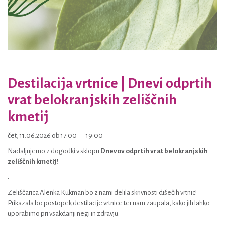
Destilacija vrtnice | Dnevi odprtih
vrat belokranjskih zeliščnih
kmetij
čet, 11.06.2026 ob 17:00 — 19:00
Nadaljujemo z dogodki v sklopu
Dnevov odprtih vrat belokranjskih
zeliščnih kmetij!
.
Zeliščarica Alenka Kukman bo z nami delila skrivnosti dišečih vrtnic!
Prikazala bo postopek destilacije vrtnice ter nam zaupala, kako jih lahko
uporabimo pri vsakdanji negi in zdravju.