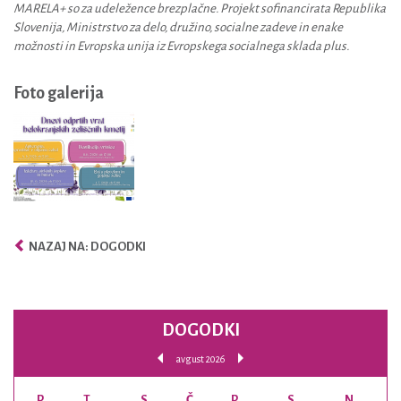
MARELA+ so za udeležence brezplačne. Projekt sofinancirata Republika
Slovenija, Ministrstvo za delo, družino, socialne zadeve in enake
možnosti in Evropska unija iz Evropskega socialnega sklada plus.
Foto galerija
NAZAJ NA: DOGODKI
DOGODKI
avgust 2026
P
T
S
Č
P
S
N