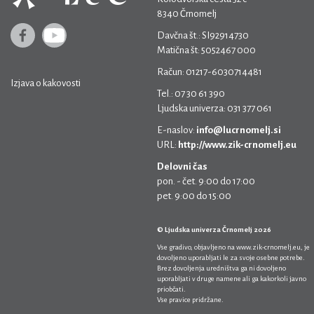
8340 Črnomelj
Davčna št.: SI92914730
Matična št: 5052467 000
Račun: 01217-6030714481
Izjava o kakovosti
Tel.: 07 30 61 390
Ljudska univerza: 031 377 061
E-naslov:
info@lucrnomelj.si
URL:
http://www.zik-crnomelj.eu
Delovni čas
pon. - čet. 9:00 do 17:00
pet. 9:00 do 15:00
© Ljudska univerza Črnomelj 2026
Vse gradivo, objavljeno na
www.zik-crnomelj.eu
, je
dovoljeno uporabljati le za svoje osebne potrebe.
Brez dovoljenja uredništva ga ni dovoljeno
uporabljati v druge namene ali ga kakorkoli javno
priobčati.
Vse pravice pridržane.