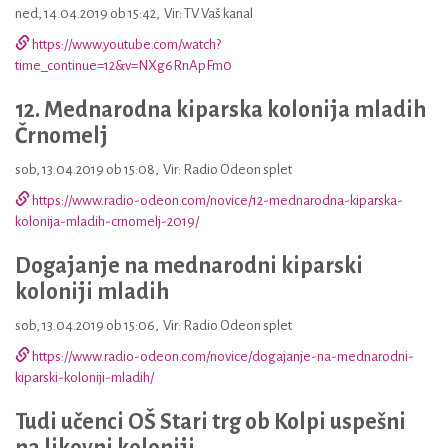
ned, 14.04.2019 ob 15:42
,
Vir: TV Vaš kanal
https://www.youtube.com/watch?
time_continue=12&v=NXg6RnApFm0
12. Mednarodna kiparska kolonija mladih
Črnomelj
sob, 13.04.2019 ob 15:08
,
Vir: Radio Odeon splet
https://www.radio-odeon.com/novice/12-mednarodna-kiparska-
kolonija-mladih-crnomelj-2019/
Dogajanje na mednarodni kiparski
koloniji mladih
sob, 13.04.2019 ob 15:06
,
Vir: Radio Odeon splet
https://www.radio-odeon.com/novice/dogajanje-na-mednarodni-
kiparski-koloniji-mladih/
Tudi učenci OŠ Stari trg ob Kolpi uspešni