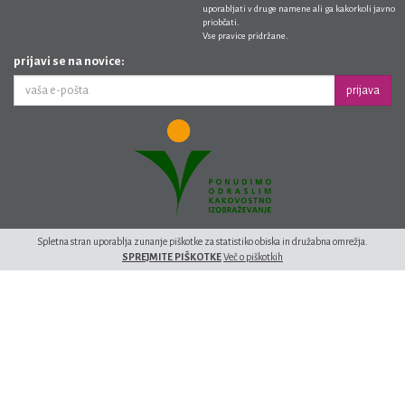
uporabljati v druge namene ali ga kakorkoli javno
priobčati.
Vse pravice pridržane.
prijavi se na novice:
prijava
Spletna stran uporablja zunanje piškotke za statistiko obiska in družabna omrežja.
SPREJMITE PIŠKOTKE
Več o piškotkih