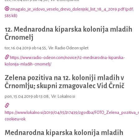
zmagalo_je_vidovo_veselo_drevo_dolenjski_list_18_4_2019.pdf (pdf;
585 kB)
12. Mednarodna kiparska kolonija mladih
Črnomelj
tor, 16.04.2019 ob 14:55
,
Vir: Radio Odeon splet
https://www.radio-odeon.com/novice/12-mednarodna-kiparska-
kolonija-mladih-crnomelj/
Zelena pozitiva na 12. koloniji mladih v
Črnomlju; skupni zmagovalec Vid Črnič
pon, 15.04.2019 ob 13:08
,
Vir: Lokalno.si
https://www.lokalno.si/2019/04/15/217439/zgodba/FOTO_Zelena_pozitiva_n
cookieu=ok
Mednarodna kiparska kolonija mladih