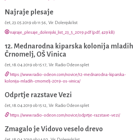
Najraje plesaje
čet, 23.05.2019 ob 11:56
,
Vir: Dolenjski list
najraje_plesaje_dolenjski_list_23_5_2019.pdf (pdf; 429 kB)
12. Mednarodna kiparska kolonija mladih
Črnomelj, OŠ Vinica
čet, 18.04.2019 ob 15:17
,
Vir: Radio Odeon splet
https://www.radio-odeon.com/novice/12-mednarodna-kiparska-
kolonija-mladih-crnomelj-2019-os-vinica/
Odprtje razstave Vezi
čet, 18.04.2019 ob 15:12
,
Vir: Radio Odeon splet
https://www.radio-odeon.com/novice/odprtje-razstave-vezi/
Zmagalo je Vidovo veselo drevo
čet, 18.04.2019 ob 14:50
,
Vir: Dolenjski list