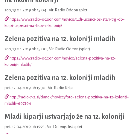
na likovni koloniji
sob, 13.04.2019 ob 15:04
,
Vir: Radio Odeon splet
https://www.radio-odeon.com/novice/tudi-ucenci-os-stari-trg-ob-
kolpi-uspesni-na-likovni-koloniji/
Zelena pozitiva na 12. koloniji mladih
sob, 13.04.2019 ob 15:00
,
Vir: Radio Odeon (splet)
https://www.radio-odeon.com/novice/zelena-pozitiva-na-12-
koloniji-mladih/
Zelena pozitiva na 12. koloniji mladih
pet, 12.04.2019 ob 15:30
,
Vir: Radio Krka
http://radiokrka.si/clanek/novice/foto-zelena-pozitiva-na-12-koloniji-
mladih-697294
Mladi kiparji ustvarjajo že na 12. koloniji
pet, 12.04.2019 ob 15:23
,
Vir: Dolenjsi list splet