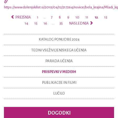
https://www.dolenjskilist.si/2019/04/12/217264/novice/bela_krajina/Mladi_kip
PREJŠNJA
1
…
7
8
9
10
11
12
13
14
15
16
…
35
NASLEDNJA
KATALOG PONUDBE 2024
TEDNI VSEŽIVLJENJSKEGA UČENJA
PARADA UČENJA
PRISPEVKI V MEDIJIH
PUBLIKACIJE IN FILMI
LUČILO
DOGODKI