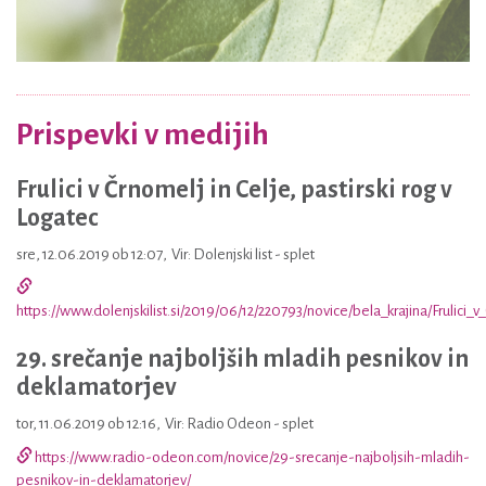
Prispevki v medijih
Frulici v Črnomelj in Celje, pastirski rog v
Logatec
sre, 12.06.2019 ob 12:07
,
Vir: Dolenjski list - splet
https://www.dolenjskilist.si/2019/06/12/220793/novice/bela_krajina/Frulici_
29. srečanje najboljših mladih pesnikov in
deklamatorjev
tor, 11.06.2019 ob 12:16
,
Vir: Radio Odeon - splet
https://www.radio-odeon.com/novice/29-srecanje-najboljsih-mladih-
pesnikov-in-deklamatorjev/