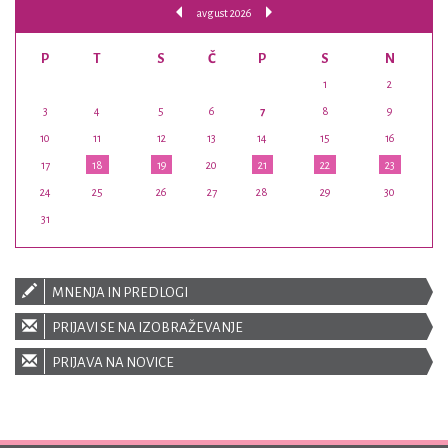
avgust 2026
P
T
S
Č
P
S
N
1
2
3
4
5
6
7
8
9
10
11
12
13
14
15
16
17
18
19
20
21
22
23
24
25
26
27
28
29
30
31
MNENJA IN PREDLOGI
PRIJAVI SE NA IZOBRAŽEVANJE
PRIJAVA NA NOVICE