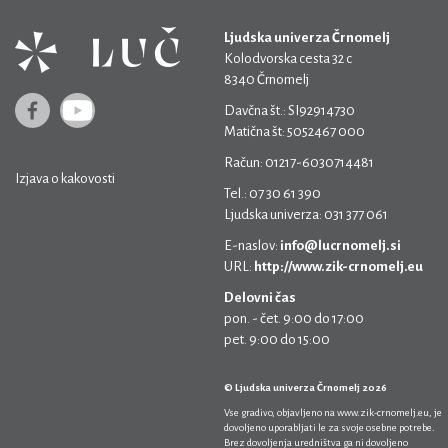
Ljudska univerza Črnomelj
Kolodvorska cesta 32 c
8340 Črnomelj
Davčna št.: SI92914730
Matična št: 5052467 000
Račun: 01217-6030714481
Izjava o kakovosti
Tel.: 07 30 61 390
Ljudska univerza: 031 377 061
E-naslov:
info@lucrnomelj.si
URL:
http://www.zik-crnomelj.eu
Delovni čas
pon. - čet. 9:00 do 17:00
pet. 9:00 do 15:00
© Ljudska univerza Črnomelj 2026
Vse gradivo, objavljeno na
www.zik-crnomelj.eu
, je
dovoljeno uporabljati le za svoje osebne potrebe.
Brez dovoljenja uredništva ga ni dovoljeno