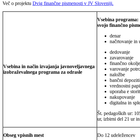
Več o projektu
Dvig finančne pismenosti v JV Sloveniji.
Vsebina programa:
svojo finančno pism
denar
načrtovanje in 
dedovanje
zavarovanje
finančno okolj
Vsebina in način izvajanja javnoveljavnega
varovanje potr
izobraževalnega programa za odrasle
naložbe
bančni depoziti
vrednostni papi
uporaba e stori
nakupovanje
digitalna in spl
Št. pedagoških ur: 10
ur, izbirni del 21 ur i
Obseg vpisnih mest
Do 12 udeležencev