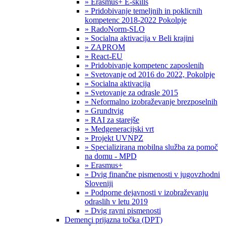
» Erasmus+ E-skills
» Pridobivanje temeljnih in poklicnih
kompetenc 2018-2022 Pokolpje
» RadoNorm-SLO
» Socialna aktivacija v Beli krajini
» ZAPROM
» React-EU
» Pridobivanje kompetenc zaposlenih
» Svetovanje od 2016 do 2022, Pokolpje
» Socialna aktivacija
» Svetovanje za odrasle 2015
» Neformalno izobraževanje brezposelnih
» Grundtvig
» RAI za starejše
» Medgeneracijski vrt
» Projekt UVNPZ
» Specializirana mobilna služba za pomoč
na domu - MPD
» Erasmus+
» Dvig finančne pismenosti v jugovzhodni
Sloveniji
» Podporne dejavnosti v izobraževanju
odraslih v letu 2019
» Dvig ravni pismenosti
Demenci prijazna točka (DPT)