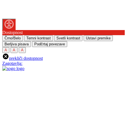
Dostopnost
Črno/Belo
Temni kontrast
Svetli kontrast
Ustavi premike
Berljiva pisava
Podčrtaj povezave
A
A
A
prekliči dostopnost
Zagotavlja: