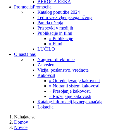
BEROČA REKA
Promocija
Promocija
Katalog ponudbe 2024
Tedni vseživljenjskega učenja
Parada učenja
Prispevki v medijih
Publikacije in filmi
» Publikacije
» Filmi
LUČILO
O nas
O nas
Nagovor direktorice
Zaposleni
Vizija, poslanstvo, vrednote
Kakovost
» Opredeljevanje kakovosti
» Notranji sistem kakovosti
» Presojanje kakovosti
» Razvijanje kakovosti
Katalog informacij javnega značaja
Lokacija
Nahajate se
Domov
Novice