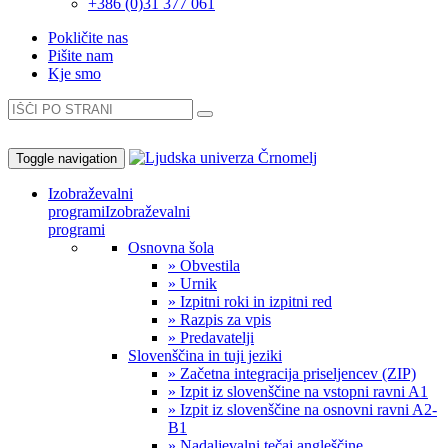
+386 (0)31 377 061
Pokličite nas
Pišite nam
Kje smo
Toggle navigation
Izobraževalni
programi
Izobraževalni
programi
Osnovna šola
» Obvestila
» Urnik
» Izpitni roki in izpitni red
» Razpis za vpis
» Predavatelji
Slovenščina in tuji jeziki
» Začetna integracija priseljencev (ZIP)
» Izpit iz slovenščine na vstopni ravni A1
» Izpit iz slovenščine na osnovni ravni A2-
B1
» Nadaljevalni tečaj angleščine