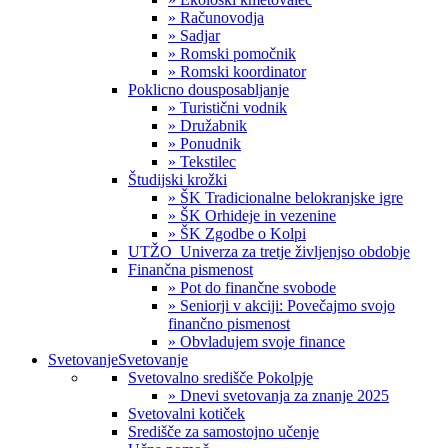
» Računovodja
» Sadjar
» Romski pomočnik
» Romski koordinator
Poklicno dousposabljanje
» Turistični vodnik
» Družabnik
» Ponudnik
» Tekstilec
Študijski krožki
» ŠK Tradicionalne belokranjske igre
» ŠK Orhideje in vezenine
» ŠK Zgodbe o Kolpi
UTŽO_Univerza za tretje življenjso obdobje
Finančna pismenost
» Pot do finančne svobode
» Seniorji v akciji: Povečajmo svojo
finančno pismenost
» Obvladujem svoje finance
Svetovanje
Svetovanje
Svetovalno središče Pokolpje
» Dnevi svetovanja za znanje 2025
Svetovalni kotiček
Središče za samostojno učenje