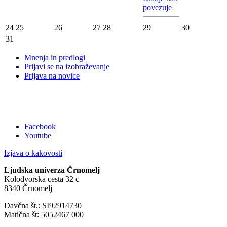
povezuje
24
25
26
27
28
29
30
31
Mnenja in predlogi
Prijavi se na izobraževanje
Prijava na novice
Facebook
Youtube
Izjava o kakovosti
Ljudska univerza Črnomelj
Kolodvorska cesta 32 c
8340 Črnomelj
Davčna št.: SI92914730
Matična št: 5052467 000