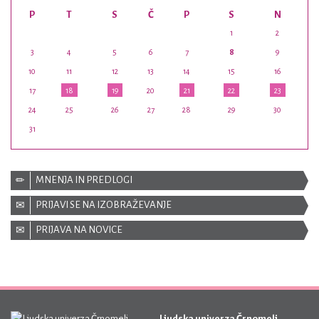
P
T
S
Č
P
S
N
1
2
3
4
5
6
7
8
9
10
11
12
13
14
15
16
17
18
19
20
21
22
23
24
25
26
27
28
29
30
31
MNENJA IN PREDLOGI
PRIJAVI SE NA IZOBRAŽEVANJE
PRIJAVA NA NOVICE
Ljudska univerza Črnomelj