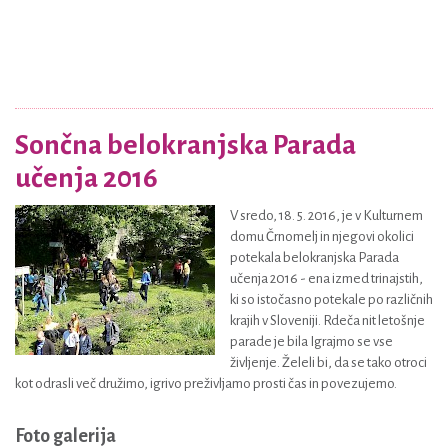
Sončna belokranjska Parada
učenja 2016
V sredo, 18. 5. 2016, je v Kulturnem
domu Črnomelj in njegovi okolici
potekala belokranjska Parada
učenja 2016 - ena izmed trinajstih,
ki so istočasno potekale po različnih
krajih v Sloveniji. Rdeča nit letošnje
parade je bila Igrajmo se vse
življenje. Želeli bi, da se tako otroci
kot odrasli več družimo, igrivo preživljamo prosti čas in povezujemo.
Foto galerija