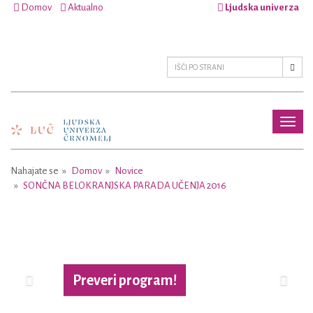
Domov
Aktualno
Ljudska univerza
Toggl
naviga
Nahajate se
Domov
Novice
SONČNA BELOKRANJSKA PARADA UČENJA 2016
Previous
Next
Preveri program!