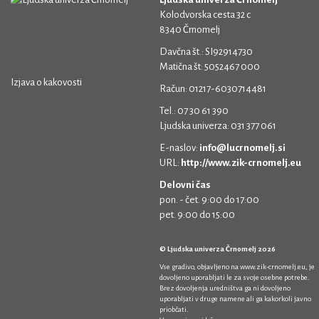
Kolodvorska cesta 32 c
8340 Črnomelj
Davčna št.: SI92914730
Matična št: 5052467 000
Izjava o kakovosti
Račun: 01217-6030714481
Tel.: 07 30 61 390
Ljudska univerza: 031 377 061
E-naslov:
info@lucrnomelj.si
URL:
http://www.zik-crnomelj.eu
Delovni čas
pon. - čet. 9:00 do 17:00
pet. 9:00 do 15:00
© Ljudska univerza Črnomelj 2026
Vse gradivo, objavljeno na
www.zik-crnomelj.eu
, je
dovoljeno uporabljati le za svoje osebne potrebe.
Brez dovoljenja uredništva ga ni dovoljeno
uporabljati v druge namene ali ga kakorkoli javno
priobčati.