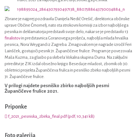
Zbrane je najprej pozdravila Danijela Nedič Orešič, direktorica občinske
uprave Občine Črnomelj, nato sta strokovni komisiji za izbor najboljšega
pesnika in deklamatorja predstavili svoje delo, nakar se je predstavilo 13
finalistov
in predstavnica Goranovega proljeća, najboljša mlada hrvaška
pesnica, Nora Weygand iz Zagreba. Zmagovalcem je nagrade izročil Feri
Lainšček, gostujoči pesnik 31. Župančičeve frulice. Program je povezovala
Maša Kuzma, za glasbo pa skrbela Vokalna skupina Duma. Na zaključni
prireditvi je ZIK izdal obsežno knjigo Beseda je mladost, zbornik ob 30.
obletnici projekta Župančičeva frulica in pesniško zbirko najboljših pesmi
31. Župančičeve frulice.
V prilogi najdete pesniško zbirko najboljših pesmi
Župančičeve frulice 2021.
Priponke
f_2021_pesniska_zbirka_final.pdf (pdf; 10,341 kB)
Foto galerija