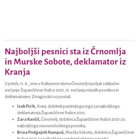
Najboljši pesnici sta iz Črnomlja
in Murske Sobote, deklamator iz
Kranja
V petek, 11. 6., smo v Kulturnem domu Črnomelj izpeljali zaključno
srečanje Župančičeve frulice 2021, 31. srečanja mladih pesnikov in
deklamatorjev. Zmagovalci so postali:
Izak Pirih,
Kranj, dobitnik pastirskega roga za najboljšega
deklamatorja Župančičeve frulice 2021;
Zara Kavčič,
Črnomelj, dobitnica Župančičeve frulice 2021 za
najboljšega osnovnošolskega pesnika;
Brina Podgajski Kampuš,
Murska Sobota, dobitnica Župančičeve
frulice 2021 za najboljšega srednješolskega pesnika.