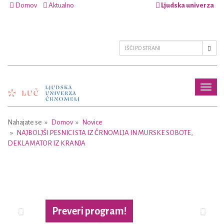
Domov
Aktualno
Ljudska univerza
Toggl
naviga
Nahajate se
Domov
Novice
NAJBOLJŠI PESNICI STA IZ ČRNOMLJA IN MURSKE SOBOTE,
DEKLAMATOR IZ KRANJA
Previous
Next
Preveri program!