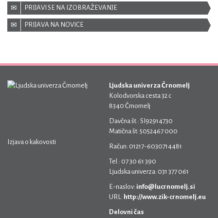
PRIJAVI SE NA IZOBRAŽEVANJE
PRIJAVA NA NOVICE
Ljudska univerza Črnomelj
Kolodvorska cesta 32 c
8340 Črnomelj
Davčna št.: SI92914730
Matična št: 5052467 000
Izjava o kakovosti
Račun: 01217-6030714481
Tel.: 07 30 61 390
Ljudska univerza: 031 377 061
E-naslov:
info@lucrnomelj.si
URL:
http://www.zik-crnomelj.eu
Delovni čas