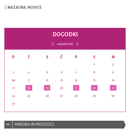
NAZAJ NA: NOVICE
DOGODKI
avgust 2026
P
T
S
Č
P
S
N
1
2
3
4
5
6
7
8
9
10
11
12
13
14
15
16
17
18
19
20
21
22
23
24
25
26
27
28
29
30
31
MNENJA IN PREDLOGI