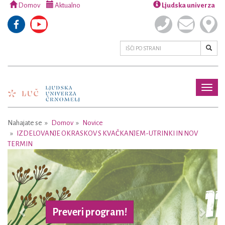
Domov
Aktualno
Ljudska univerza
Toggl
naviga
Nahajate se
Domov
Novice
IZDELOVANJE OKRASKOV S KVAČKANJEM-UTRINKI IN NOV
TERMIN
Previous
Next
Preveri program!