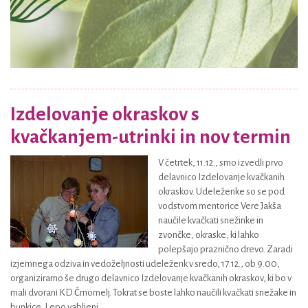
Izdelovanje okraskov s
kvačkanjem-utrinki in nov termin
V četrtek, 11.12., smo izvedli prvo
delavnico Izdelovanje kvačkanih
okraskov. Udeleženke so se pod
vodstvom mentorice Vere Jakša
naučile kvačkati snežinke in
zvončke, okraske, ki lahko
polepšajo praznično drevo. Zaradi
izjemnega odziva in vedoželjnosti udeleženk v sredo, 17.12., ob 9.00,
organiziramo še drugo delavnico Izdelovanje kvačkanih okraskov, ki bo v
mali dvorani KD Črnomelj. Tokrat se boste lahko naučili kvačkati snežake in
bunkice. Lepo vabljeni