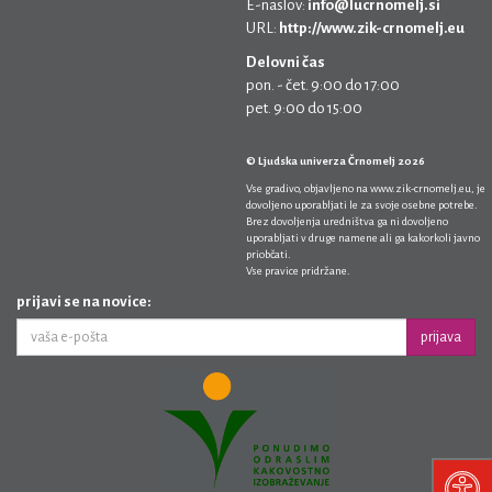
E-naslov:
info@lucrnomelj.si
URL:
http://www.zik-crnomelj.eu
Delovni čas
pon. - čet. 9:00 do 17:00
pet. 9:00 do 15:00
© Ljudska univerza Črnomelj 2026
Vse gradivo, objavljeno na
www.zik-crnomelj.eu
, je
dovoljeno uporabljati le za svoje osebne potrebe.
Brez dovoljenja uredništva ga ni dovoljeno
uporabljati v druge namene ali ga kakorkoli javno
priobčati.
Vse pravice pridržane.
prijavi se na novice:
prijava