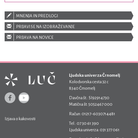
MNENJA IN PREDLOGI
PRIJAVI SE NA IZOBRAŽEVANJE
PRIJAVA NA NOVICE
Ljudska univerza Črnomelj
Kolodvorska cesta 32 c
8340 Črnomelj
Davčna št.: SI92914730
Matična št: 5052467 000
Račun: 01217-6030714481
Izjava o kakovosti
Tel.: 07 30 61 390
Ljudska univerza: 031 377 061