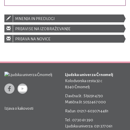
MNENJA IN PREDLOGI
PRIJAVI SE NA IZOBRAŽEVANJE
PRIJAVA NA NOVICE
Ljudska univerza Črnomelj
Kolodvorska cesta 32 c
8340 Črnomelj
Davčna št.: SI92914730
Matična št: 5052467 000
Izjava o kakovosti
Račun: 01217-6030714481
Tel.: 07 30 61 390
Ljudska univerza: 031 377 061