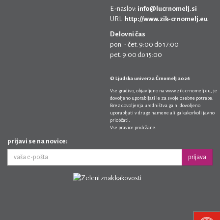
E-naslov:
info@lucrnomelj.si
URL:
http://www.zik-crnomelj.eu
Delovni čas
pon. - čet. 9:00 do 17:00
pet. 9:00 do 15:00
© Ljudska univerza Črnomelj 2026
Vse gradivo, objavljeno na
www.zik-crnomelj.eu
, je
dovoljeno uporabljati le za svoje osebne potrebe.
Brez dovoljenja uredništva ga ni dovoljeno
uporabljati v druge namene ali ga kakorkoli javno
priobčati.
Vse pravice pridržane.
prijavi se na novice:
prijava