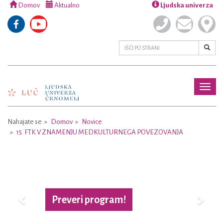
Domov
Aktualno
Ljudska univerza
Toggl
naviga
Nahajate se
Domov
Novice
15. FTK V ZNAMENJU MEDKULTURNEGA POVEZOVANJA
Previous
Next
Preveri program!