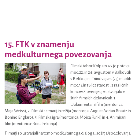
15. FTK v znamenju
medkulturnega povezovanja
Filmski tabor Kolpa 2022 je potekal
med 22. in 24. avgustom v Balkovcih
v Beli krajini. Triindvajset (23) mladih
med 12 in 18 let starosti, z različnih
koncev Slovenije, je ustvarjalo v
štirih filmskih delavnicah: 1.
Dokumentarni film (mentorica:
Maja Weiss), 2. Filmski scenarij in režija (mentorja: August Adrian Braatz in
Bonino Englaro), 3. Filmska igra (mentorica: Mojca Funkl) in 4. Animirani
film (mentorica: Brina Fekonja).
Filmarji so ustvarjali na temo medkulturnega dialoga, sožitja/sodelovanja