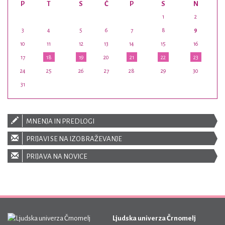
P
T
S
Č
P
S
N
1
2
3
4
5
6
7
8
9
10
11
12
13
14
15
16
17
18
19
20
21
22
23
24
25
26
27
28
29
30
31
MNENJA IN PREDLOGI
PRIJAVI SE NA IZOBRAŽEVANJE
PRIJAVA NA NOVICE
Ljudska univerza Črnomelj