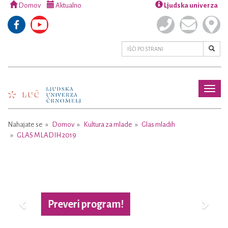
Domov
Aktualno
Ljudska univerza
Toggl
naviga
Nahajate se
Domov
Kultura za mlade
Glas mladih
GLAS MLADIH 2019
Previous
Next
Več o projektu