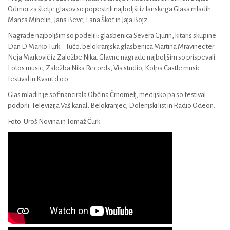
Odmor za štetje glasov so popestrili najboljši iz lanskega Glasa mladih:
Manca Mihelin, Jana Bevc, Lana Škof in Jaja Bojz.
Nagrade najboljšim so podelili: glasbenica Severa Gjurin, kitaris skupine
Dan D Marko Turk – Tučo, belokranjska glasbenica Martina Mravinec ter
Neja Markovič iz Založbe Nika. Glavne nagrade najboljšim so prispevali:
Lotos music, Založba Nika Records, Via studio, Kolpa Castle music
festival in Kvant d.o.o.
Glas mladih je sofinancirala Občina Črnomelj, medijsko pa so festival
podprli: Televizija Vaš kanal, Belokranjec, Dolenjski list in Radio Odeon.
Foto: Uroš Novina in Tomaž Čurk