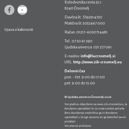
Kolodvorska cesta 32 c
8340 Črnomelj
Davčna št.: SI92914730
Matična št: 5052467 000
Izjava o kakovosti
Račun: 01217-6030714481
Tel.: 07 30 61 390
Ljudska univerza: 031 377 061
E-naslov:
info@lucrnomelj.si
URL:
http://www.zik-crnomelj.eu
Delovni čas
pon. - čet. 9:00 do 17:00
pet. 9:00 do 15:00
© Ljudska univerza Črnomelj 2026
Vse gradivo, objavljeno na
www.zik-crnomelj.eu
, je
dovoljeno uporabljati le za svoje osebne potrebe.
Brez dovoljenja uredništva ga ni dovoljeno
uporabljati v druge namene ali ga kakorkoli javno
priobčati.
Vse pravice pridržane.