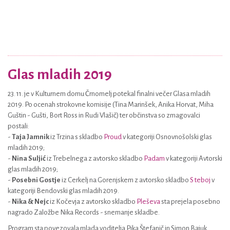
Glas mladih 2019
23. 11. je v Kulturnem domu Črnomelj potekal finalni večer Glasa mladih
2019. Po ocenah strokovne komisije (Tina Marinšek, Anika Horvat, Miha
Guštin - Gušti, Bort Ross in Rudi Vlašič) ter občinstva so zmagovalci
postali:
-
Taja Jamnik
iz Trzina s skladbo
Proud
v kategoriji Osnovnošolski glas
mladih 2019;
-
Nina Suljić
iz Trebelnega z avtorsko skladbo
Padam
v kategoriji Avtorski
glas mladih 2019;
-
Posebni Gostje
iz Cerkelj na Gorenjskem z avtorsko skladbo
S teboj
v
kategoriji Bendovski glas mladih 2019.
-
Nika & Nejc
iz Kočevja z avtorsko skladbo
Pleševa
sta prejela posebno
nagrado Založbe Nika Records - snemanje skladbe.
Program sta povezovala mlada voditelja Pika Štefanič in Simon Bajuk.