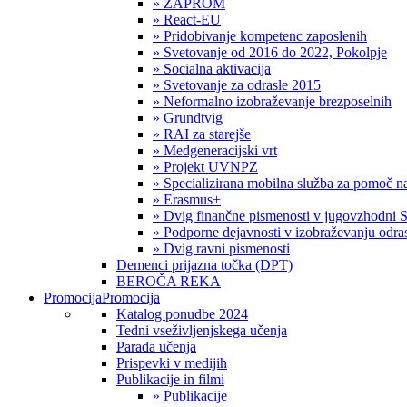
» ZAPROM
» React-EU
» Pridobivanje kompetenc zaposlenih
» Svetovanje od 2016 do 2022, Pokolpje
» Socialna aktivacija
» Svetovanje za odrasle 2015
» Neformalno izobraževanje brezposelnih
» Grundtvig
» RAI za starejše
» Medgeneracijski vrt
» Projekt UVNPZ
» Specializirana mobilna služba za pomoč
» Erasmus+
» Dvig finančne pismenosti v jugovzhodni S
» Podporne dejavnosti v izobraževanju odras
» Dvig ravni pismenosti
Demenci prijazna točka (DPT)
BEROČA REKA
Promocija
Promocija
Katalog ponudbe 2024
Tedni vseživljenjskega učenja
Parada učenja
Prispevki v medijih
Publikacije in filmi
» Publikacije