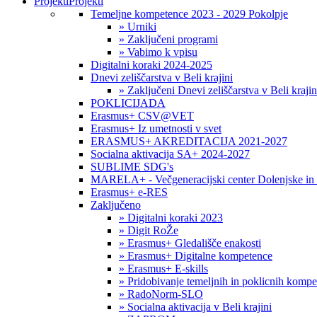
Projekti
Projekti
Temeljne kompetence 2023 - 2029 Pokolpje
» Urniki
» Zaključeni programi
» Vabimo k vpisu
Digitalni koraki 2024-2025
Dnevi zeliščarstva v Beli krajini
» Zaključeni Dnevi zeliščarstva v Beli krajin
POKLICIJADA
Erasmus+ CSV@VET
Erasmus+ Iz umetnosti v svet
ERASMUS+ AKREDITACIJA 2021-2027
Socialna aktivacija SA+ 2024-2027
SUBLIME SDG's
MARELA+ - Večgeneracijski center Dolenjske in 
Erasmus+ e-RES
Zaključeno
» Digitalni koraki 2023
» Digit RoŽe
» Erasmus+ Gledališče enakosti
» Erasmus+ Digitalne kompetence
» Erasmus+ E-skills
» Pridobivanje temeljnih in poklicnih komp
» RadoNorm-SLO
» Socialna aktivacija v Beli krajini