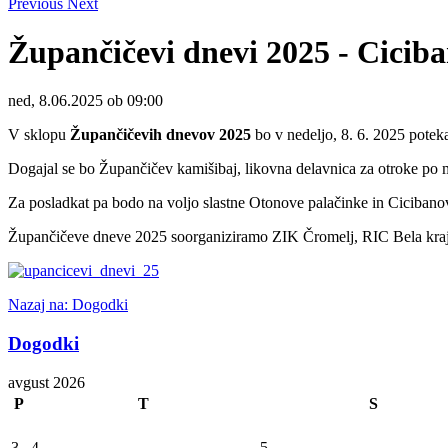
Previous
Next
Župančičevi dnevi 2025 - Cicib
ned, 8.06.2025 ob 09:00
V sklopu
Župančičevih dnevov 2025
bo v nedeljo, 8. 6. 2025 pote
Dogajal se bo Župančičev kamišibaj, likovna delavnica za otroke po m
Za posladkat pa bodo na voljo slastne Otonove palačinke in Cicibano
Župančičeve dneve 2025 soorganiziramo ZIK Čromelj, RIC Bela kraji
Nazaj na: Dogodki
Dogodki
avgust 2026
P
T
S
3
4
5