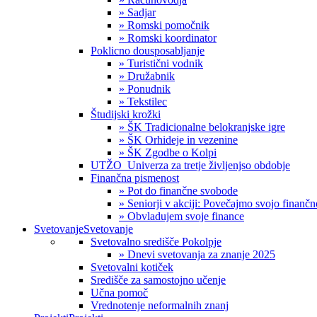
» Sadjar
» Romski pomočnik
» Romski koordinator
Poklicno dousposabljanje
» Turistični vodnik
» Družabnik
» Ponudnik
» Tekstilec
Študijski krožki
» ŠK Tradicionalne belokranjske igre
» ŠK Orhideje in vezenine
» ŠK Zgodbe o Kolpi
UTŽO_Univerza za tretje življenjso obdobje
Finančna pismenost
» Pot do finančne svobode
» Seniorji v akciji: Povečajmo svojo finanč
» Obvladujem svoje finance
Svetovanje
Svetovanje
Svetovalno središče Pokolpje
» Dnevi svetovanja za znanje 2025
Svetovalni kotiček
Središče za samostojno učenje
Učna pomoč
Vrednotenje neformalnih znanj