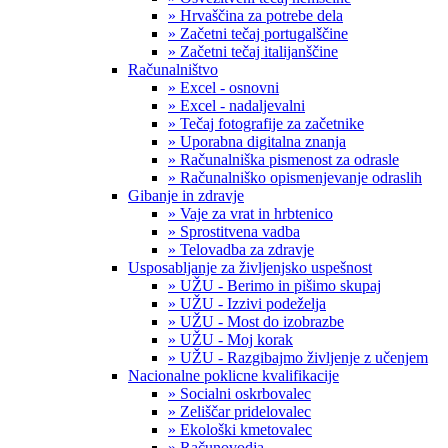
» Hrvaščina za potrebe dela
» Začetni tečaj portugalščine
» Začetni tečaj italijanščine
Računalništvo
» Excel - osnovni
» Excel - nadaljevalni
» Tečaj fotografije za začetnike
» Uporabna digitalna znanja
» Računalniška pismenost za odrasle
» Računalniško opismenjevanje odraslih
Gibanje in zdravje
» Vaje za vrat in hrbtenico
» Sprostitvena vadba
» Telovadba za zdravje
Usposabljanje za življenjsko uspešnost
» UŽU - Berimo in pišimo skupaj
» UŽU - Izzivi podeželja
» UŽU - Most do izobrazbe
» UŽU - Moj korak
» UŽU - Razgibajmo življenje z učenjem
Nacionalne poklicne kvalifikacije
» Socialni oskrbovalec
» Zeliščar pridelovalec
» Ekološki kmetovalec
» Računovodja