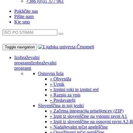
+386 (0)31 377 061
Pokličite nas
Pišite nam
Kje smo
Toggle navigation
Izobraževalni
programi
Izobraževalni
programi
Osnovna šola
» Obvestila
» Urnik
» Izpitni roki in izpitni red
» Razpis za vpis
» Predavatelji
Slovenščina in tuji jeziki
» Začetna integracija priseljencev (ZIP)
» Izpit iz slovenščine na vstopni ravni A1
» Izpit iz slovenščine na osnovni ravni A2-
» Nadaljevalni tečaj angleščine
» Osvežitveni tečaj nemščine