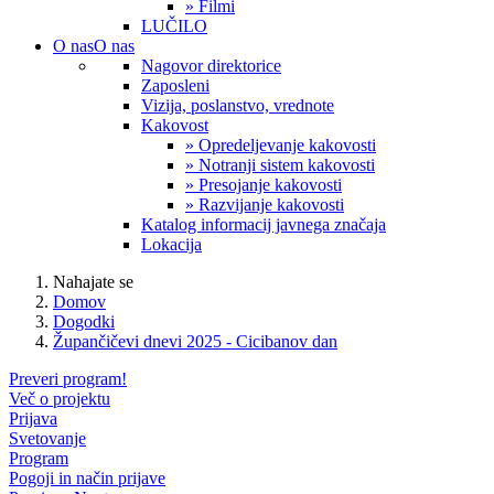
» Filmi
LUČILO
O nas
O nas
Nagovor direktorice
Zaposleni
Vizija, poslanstvo, vrednote
Kakovost
» Opredeljevanje kakovosti
» Notranji sistem kakovosti
» Presojanje kakovosti
» Razvijanje kakovosti
Katalog informacij javnega značaja
Lokacija
Nahajate se
Domov
Dogodki
Župančičevi dnevi 2025 - Cicibanov dan
Preveri program!
Več o projektu
Prijava
Svetovanje
Program
Pogoji in način prijave