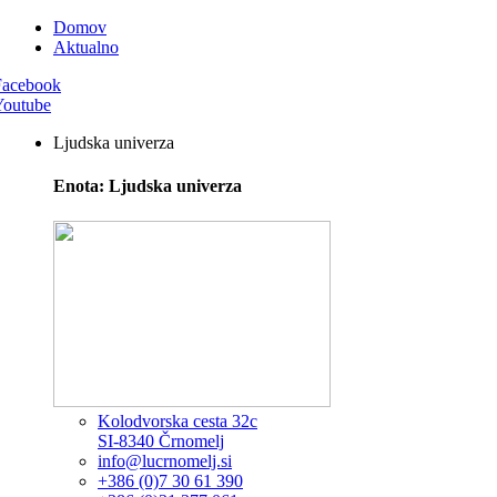
Domov
Aktualno
Facebook
Youtube
Ljudska univerza
Enota: Ljudska univerza
Kolodvorska cesta 32c
SI-8340 Črnomelj
info@lucrnomelj.si
+386 (0)7 30 61 390