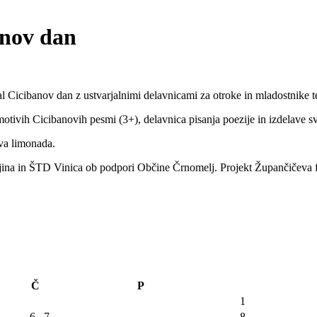
anov dan
kal Cicibanov dan z ustvarjalnimi delavnicami za otroke in mladostnik
otivih Cicibanovih pesmi (3+), delavnica pisanja poezije in izdelave s
va limonada.
na in ŠTD Vinica ob podpori Občine Črnomelj. Projekt Župančičeva f
Č
P
1
6
7
8