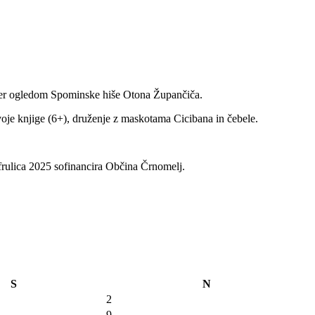
e ter ogledom Spominske hiše Otona Župančiča.
voje knjige (6+), druženje z maskotama Cicibana in čebele.
rulica 2025 sofinancira Občina Črnomelj.
S
N
2
9